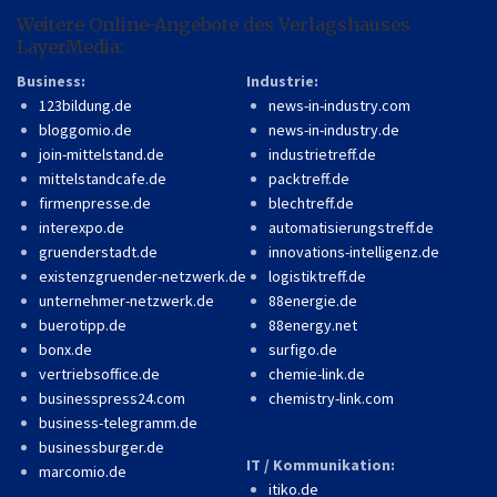
Weitere Online-Angebote des Verlagshauses
LayerMedia:
Business:
Industrie:
123bildung.de
news-in-industry.com
bloggomio.de
news-in-industry.de
join-mittelstand.de
industrietreff.de
mittelstandcafe.de
packtreff.de
firmenpresse.de
blechtreff.de
interexpo.de
automatisierungstreff.de
gruenderstadt.de
innovations-intelligenz.de
existenzgruender-netzwerk.de
logistiktreff.de
unternehmer-netzwerk.de
88energie.de
buerotipp.de
88energy.net
bonx.de
surfigo.de
vertriebsoffice.de
chemie-link.de
businesspress24.com
chemistry-link.com
business-telegramm.de
businessburger.de
IT / Kommunikation:
marcomio.de
itiko.de