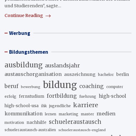
und Studierenden“, sagte…
Continue Reading
Werbung
Bildungsthemen
ausbildung
auslandsjahr
austauschorganisation
auszeichnung
berlin
bachelor
bildung
beruf
coaching
bewerbung
computer
fortbildung
high-school
erfolg
fernstudium
fuehrung
karriere
high-school-usa
ihk
jugendliche
medien
kommunikation
marketing
master
lernen
schueleraustausch
nachhilfe
motivation
schueleraustausch-australien
schueleraustausch-england