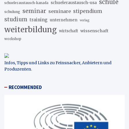
schule
schueleraustausch-usa
schueleraustausch-kanada
seminar
stipendium
seminare
schulung
studium
training
unternehmen
verlag
weiterbildung
wissenschaft
wirtschaft
workshop
Infos, Tipps und Links zu Feinsnacker, Anbietern und
Produzenten
.
RECOMMENDED