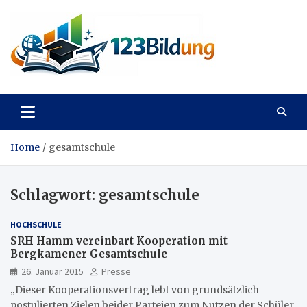
Skip
to
content
123Bildung
News und Infos aus dem Bildungswesen
Home
gesamtschule
Schlagwort:
gesamtschule
HOCHSCHULE
SRH Hamm vereinbart Kooperation mit
Bergkamener Gesamtschule
26. Januar 2015
Presse
„Dieser Kooperationsvertrag lebt von grundsätzlich
postulierten Zielen beider Parteien zum Nutzen der Schüler