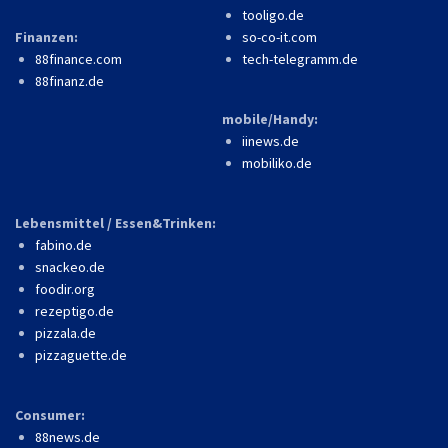
tooligo.de
Finanzen:
so-co-it.com
88finance.com
tech-telegramm.de
88finanz.de
mobile/Handy:
iinews.de
mobiliko.de
Lebensmittel / Essen&Trinken:
fabino.de
snackeo.de
foodir.org
rezeptigo.de
pizzala.de
pizzaguette.de
Consumer:
88news.de