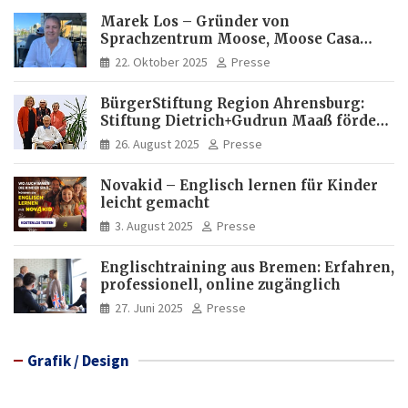
Marek Los – Gründer von
Sprachzentrum Moose, Moose Casa
Italia und Apartamento Brasil |
22. Oktober 2025
Presse
Internationaler Experte für Bildung
und Investitionen in Brasilien
BürgerStiftung Region Ahrensburg:
Stiftung Dietrich+Gudrun Maaß fördert
Deutschkenntnisse von Frauen
26. August 2025
Presse
Novakid – Englisch lernen für Kinder
leicht gemacht
3. August 2025
Presse
Englischtraining aus Bremen: Erfahren,
professionell, online zugänglich
27. Juni 2025
Presse
Grafik / Design