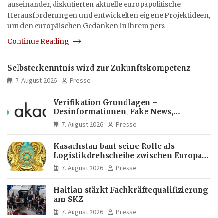
auseinander, diskutierten aktuelle europapolitische
Herausforderungen und entwickelten eigene Projektideen,
um den europäischen Gedanken in ihrem pers
Continue Reading
Selbsterkenntnis wird zur Zukunftskompetenz
7. August 2026
Presse
Verifikation Grundlagen –
Desinformationen, Fake News,
manipulierte Inhalte | dpa-Akademie
7. August 2026
Presse
Kasachstan baut seine Rolle als
Logistikdrehscheibe zwischen Europa
und Asien aus
7. August 2026
Presse
Haitian stärkt Fachkräftequalifizierung
am SKZ
7. August 2026
Presse