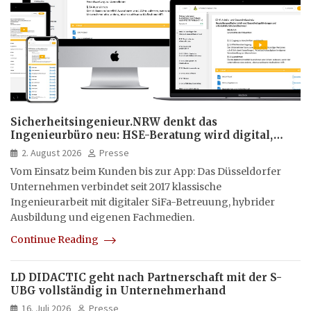
Sicherheitsingenieur.NRW denkt das
Ingenieurbüro neu: HSE-Beratung wird digital,
hybrid und multimedial
2. August 2026
Presse
Vom Einsatz beim Kunden bis zur App: Das Düsseldorfer
Unternehmen verbindet seit 2017 klassische
Ingenieurarbeit mit digitaler SiFa-Betreuung, hybrider
Ausbildung und eigenen Fachmedien.
Continue Reading
LD DIDACTIC geht nach Partnerschaft mit der S-
UBG vollständig in Unternehmerhand
16. Juli 2026
Presse