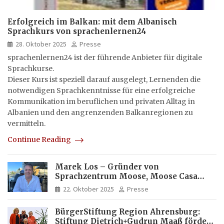
Erfolgreich im Balkan: mit dem Albanisch
Sprachkurs von sprachenlernen24
28. Oktober 2025
Presse
sprachenlernen24 ist der führende Anbieter für digitale
Sprachkurse.
Dieser Kurs ist speziell darauf ausgelegt, Lernenden die
notwendigen Sprachkenntnisse für eine erfolgreiche
Kommunikation im beruflichen und privaten Alltag in
Albanien und den angrenzenden Balkanregionen zu
vermitteln.
Continue Reading
Marek Los – Gründer von
Sprachzentrum Moose, Moose Casa
Italia und Apartamento Brasil |
22. Oktober 2025
Presse
Internationaler Experte für Bildung
und Investitionen in Brasilien
BürgerStiftung Region Ahrensburg:
Stiftung Dietrich+Gudrun Maaß fördert