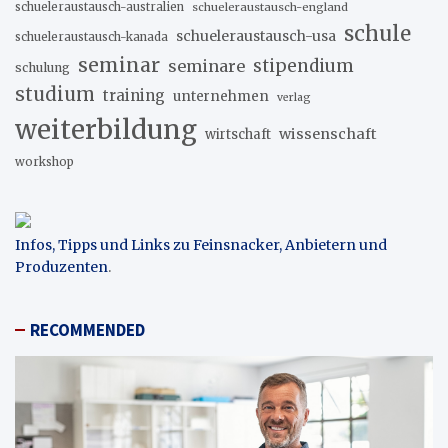
schueleraustausch-australien
schueleraustausch-england
schule
schueleraustausch-usa
schueleraustausch-kanada
seminar
stipendium
seminare
schulung
studium
training
unternehmen
verlag
weiterbildung
wissenschaft
wirtschaft
workshop
Infos, Tipps und Links zu Feinsnacker, Anbietern und
Produzenten
.
RECOMMENDED