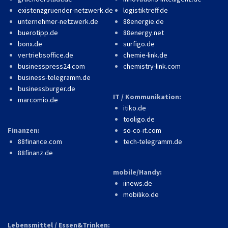
existenzgruender-netzwerk.de
logistiktreff.de
unternehmer-netzwerk.de
88energie.de
buerotipp.de
88energy.net
bonx.de
surfigo.de
vertriebsoffice.de
chemie-link.de
businesspress24.com
chemistry-link.com
business-telegramm.de
businessburger.de
IT / Kommunikation:
marcomio.de
itiko.de
tooligo.de
Finanzen:
so-co-it.com
88finance.com
tech-telegramm.de
88finanz.de
mobile/Handy:
iinews.de
mobiliko.de
Lebensmittel / Essen&Trinken: