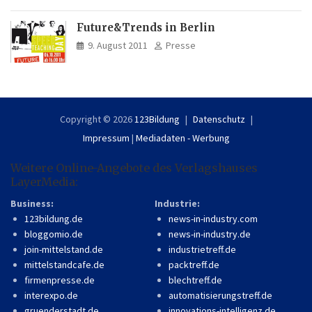
Future&Trends in Berlin
9. August 2011
Presse
Copyright © 2026
123Bildung
Datenschutz
Impressum
|
Mediadaten - Werbung
Weitere Online-Angebote des Verlagshauses
LayerMedia:
Business:
Industrie:
123bildung.de
news-in-industry.com
bloggomio.de
news-in-industry.de
join-mittelstand.de
industrietreff.de
mittelstandcafe.de
packtreff.de
firmenpresse.de
blechtreff.de
interexpo.de
automatisierungstreff.de
gruenderstadt.de
innovations-intelligenz.de