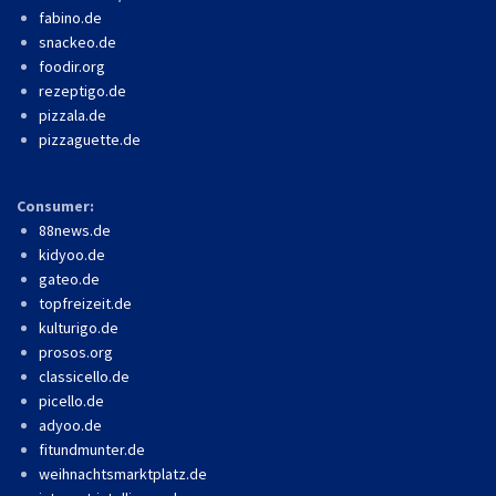
fabino.de
snackeo.de
foodir.org
rezeptigo.de
pizzala.de
pizzaguette.de
Consumer:
88news.de
kidyoo.de
gateo.de
topfreizeit.de
kulturigo.de
prosos.org
classicello.de
picello.de
adyoo.de
fitundmunter.de
weihnachtsmarktplatz.de