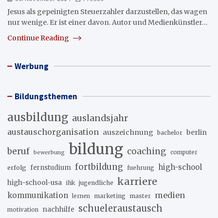
Jesus als gepeinigten Steuerzahler darzustellen, das wagen
nur wenige. Er ist einer davon. Autor und Medienkünstler…
Continue Reading
Werbung
Bildungsthemen
ausbildung
auslandsjahr
austauschorganisation
auszeichnung
berlin
bachelor
bildung
beruf
coaching
bewerbung
computer
fortbildung
high-school
erfolg
fernstudium
fuehrung
karriere
high-school-usa
ihk
jugendliche
medien
kommunikation
marketing
master
lernen
schueleraustausch
nachhilfe
motivation