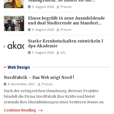
Management: So finden Sie die
passende Weiterbildung
5. August 2026
Presse
Elmos begrüßt 14 neue Auszubildende
und dual Studierende am Standort
Dortmund
5. August 2026
Presse
Starke Kernbotschaften entwickeln l
dpa-Akademie
5. August 2026
ots
Web Design
NordFabrik – Das Web zeigt Nord !
8. November 2011
Presse
Nach der erfolgreichen Umsetzung diverser Projekte
bündelt die Firma NordFabrik ihre Kräfte und bietet
erstmals Ihre Dienstleistungen einer breiteren Masse an.
Continue Reading