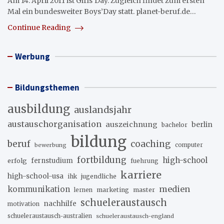
Am 14. April 2011 ist Girls’Day. Zugleich findet zum ersten
Mal ein bundesweiter Boys’Day statt. planet-beruf.de…
Continue Reading
Werbung
Bildungsthemen
ausbildung
auslandsjahr
austauschorganisation
auszeichnung
berlin
bachelor
bildung
beruf
coaching
bewerbung
computer
fortbildung
high-school
erfolg
fernstudium
fuehrung
karriere
high-school-usa
ihk
jugendliche
medien
kommunikation
marketing
master
lernen
schueleraustausch
nachhilfe
motivation
schueleraustausch-australien
schueleraustausch-england