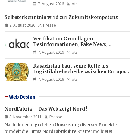
Europas Zukunft
7. August 2026
ots
Selbsterkenntnis wird zur Zukunftskompetenz
7. August 2026
Presse
Verifikation Grundlagen –
Desinformationen, Fake News,
manipulierte Inhalte | dpa-Akademie
7. August 2026
ots
Kasachstan baut seine Rolle als
Logistikdrehscheibe zwischen Europa
und Asien aus
7. August 2026
ots
Web Design
NordFabrik – Das Web zeigt Nord !
8. November 2011
Presse
Nach der erfolgreichen Umsetzung diverser Projekte
bündelt die Firma NordFabrik ihre Kräfte und bietet