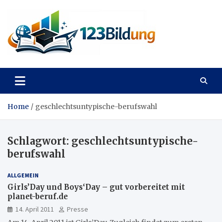
Skip
to
content
123Bildung
News und Infos aus dem Bildungswesen
Home
geschlechtsuntypische-berufswahl
Schlagwort:
geschlechtsuntypische-
berufswahl
ALLGEMEIN
Girls’Day und Boys‘Day – gut vorbereitet mit
planet-beruf.de
14. April 2011
Presse