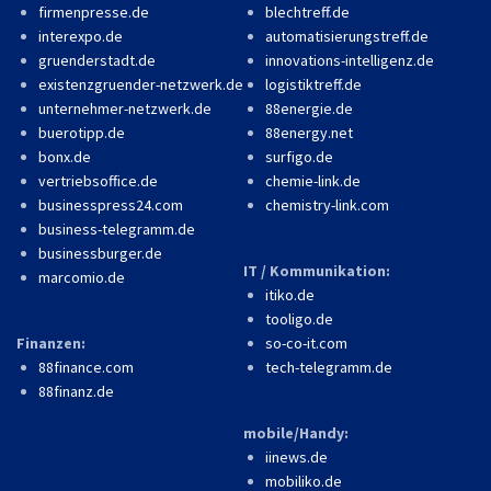
firmenpresse.de
blechtreff.de
interexpo.de
automatisierungstreff.de
gruenderstadt.de
innovations-intelligenz.de
existenzgruender-netzwerk.de
logistiktreff.de
unternehmer-netzwerk.de
88energie.de
buerotipp.de
88energy.net
bonx.de
surfigo.de
vertriebsoffice.de
chemie-link.de
businesspress24.com
chemistry-link.com
business-telegramm.de
businessburger.de
IT / Kommunikation:
marcomio.de
itiko.de
tooligo.de
Finanzen:
so-co-it.com
88finance.com
tech-telegramm.de
88finanz.de
mobile/Handy:
iinews.de
mobiliko.de