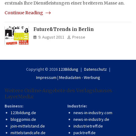
erstmals Ihre Dienstleistungen einer breiteren Masse an.
Continue Reading
Future&Trends in Berlin
9. August 2011
Presse
Copyright © 2026
123Bildung
Datenschutz
Impressum
|
Mediadaten - Werbung
Weitere Online-Angebote des Verlagshauses
LayerMedia:
Business:
Industrie:
123bildung.de
news-in-industry.com
bloggomio.de
news-in-industry.de
join-mittelstand.de
industrietreff.de
mittelstandcafe.de
packtreff.de