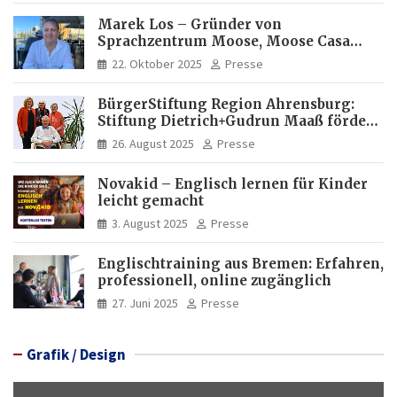
Marek Los – Gründer von
Sprachzentrum Moose, Moose Casa
Italia und Apartamento Brasil |
22. Oktober 2025
Presse
Internationaler Experte für Bildung
und Investitionen in Brasilien
BürgerStiftung Region Ahrensburg:
Stiftung Dietrich+Gudrun Maaß fördert
Deutschkenntnisse von Frauen
26. August 2025
Presse
Novakid – Englisch lernen für Kinder
leicht gemacht
3. August 2025
Presse
Englischtraining aus Bremen: Erfahren,
professionell, online zugänglich
27. Juni 2025
Presse
Grafik / Design