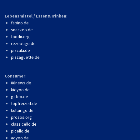
Lebensmittel / Essen&Trinken:
fabino.de
snackeo.de
foodir.org
rezeptigo.de
pizzala.de
pizzaguette.de
Consumer:
88news.de
kidyoo.de
gateo.de
topfreizeit.de
kulturigo.de
prosos.org
classicello.de
picello.de
adyoo.de