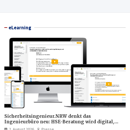
eLearning
Sicherheitsingenieur.NRW denkt das
Ingenieurbüro neu: HSE-Beratung wird digital,
hybrid und multimedial
2. August 2026
Presse