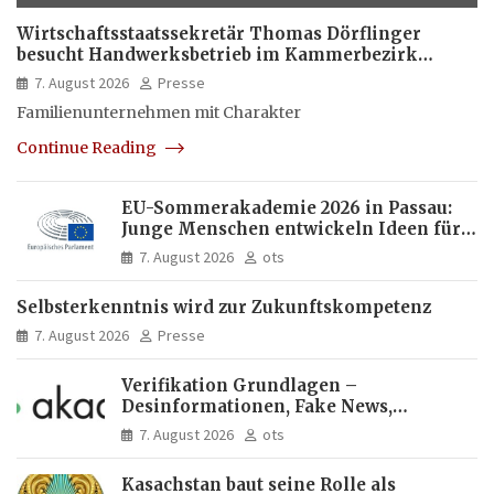
Wirtschaftsstaatssekretär Thomas Dörflinger
besucht Handwerksbetrieb im Kammerbezirk
Freiburg
7. August 2026
Presse
Familienunternehmen mit Charakter
Continue Reading
EU-Sommerakademie 2026 in Passau:
Junge Menschen entwickeln Ideen für
Europas Zukunft
7. August 2026
ots
Selbsterkenntnis wird zur Zukunftskompetenz
7. August 2026
Presse
Verifikation Grundlagen –
Desinformationen, Fake News,
manipulierte Inhalte | dpa-Akademie
7. August 2026
ots
Kasachstan baut seine Rolle als