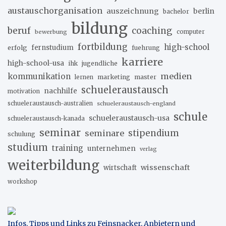
austauschorganisation
auszeichnung
berlin
bachelor
bildung
beruf
coaching
bewerbung
computer
fortbildung
high-school
erfolg
fernstudium
fuehrung
karriere
high-school-usa
ihk
jugendliche
medien
kommunikation
marketing
master
lernen
schueleraustausch
nachhilfe
motivation
schueleraustausch-australien
schueleraustausch-england
schule
schueleraustausch-usa
schueleraustausch-kanada
seminar
stipendium
seminare
schulung
studium
training
unternehmen
verlag
weiterbildung
wissenschaft
wirtschaft
workshop
Infos, Tipps und Links zu Feinsnacker, Anbietern und