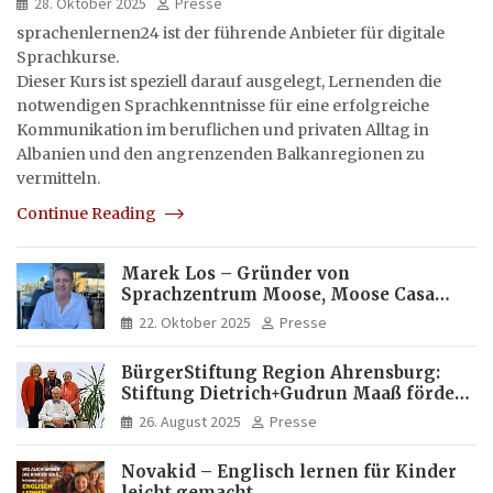
28. Oktober 2025
Presse
sprachenlernen24 ist der führende Anbieter für digitale
Sprachkurse.
Dieser Kurs ist speziell darauf ausgelegt, Lernenden die
notwendigen Sprachkenntnisse für eine erfolgreiche
Kommunikation im beruflichen und privaten Alltag in
Albanien und den angrenzenden Balkanregionen zu
vermitteln.
Continue Reading
Marek Los – Gründer von
Sprachzentrum Moose, Moose Casa
Italia und Apartamento Brasil |
22. Oktober 2025
Presse
Internationaler Experte für Bildung
und Investitionen in Brasilien
BürgerStiftung Region Ahrensburg:
Stiftung Dietrich+Gudrun Maaß fördert
Deutschkenntnisse von Frauen
26. August 2025
Presse
Novakid – Englisch lernen für Kinder
leicht gemacht