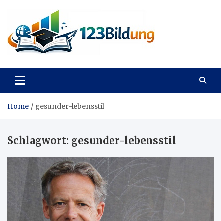
Skip
to
content
123Bildung
News und Infos aus dem Bildungswesen
Home
gesunder-lebensstil
Schlagwort:
gesunder-lebensstil