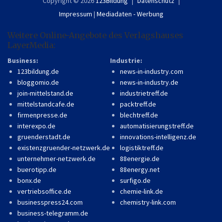
Copyright © 2026
123Bildung
Datenschutz
Impressum
|
Mediadaten - Werbung
Weitere Online-Angebote des Verlagshauses
LayerMedia:
Business:
Industrie:
123bildung.de
news-in-industry.com
bloggomio.de
news-in-industry.de
join-mittelstand.de
industrietreff.de
mittelstandcafe.de
packtreff.de
firmenpresse.de
blechtreff.de
interexpo.de
automatisierungstreff.de
gruenderstadt.de
innovations-intelligenz.de
existenzgruender-netzwerk.de
logistiktreff.de
unternehmer-netzwerk.de
88energie.de
buerotipp.de
88energy.net
bonx.de
surfigo.de
vertriebsoffice.de
chemie-link.de
businesspress24.com
chemistry-link.com
business-telegramm.de