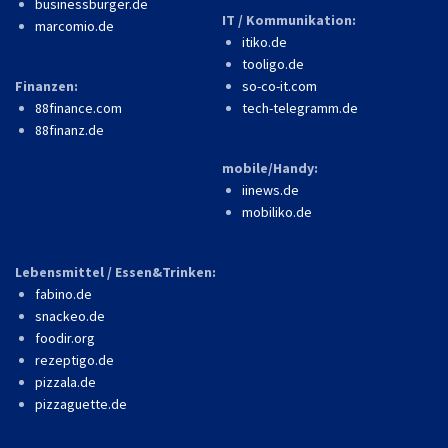
businessburger.de
IT / Kommunikation:
marcomio.de
itiko.de
tooligo.de
Finanzen:
so-co-it.com
88finance.com
tech-telegramm.de
88finanz.de
mobile/Handy:
iinews.de
mobiliko.de
Lebensmittel / Essen&Trinken:
fabino.de
snackeo.de
foodir.org
rezeptigo.de
pizzala.de
pizzaguette.de