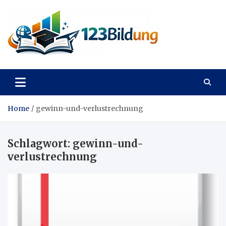
Skip
to
content
123Bildung
News und Infos aus dem Bildungswesen
Home
gewinn-und-verlustrechnung
Schlagwort:
gewinn-und-
verlustrechnung