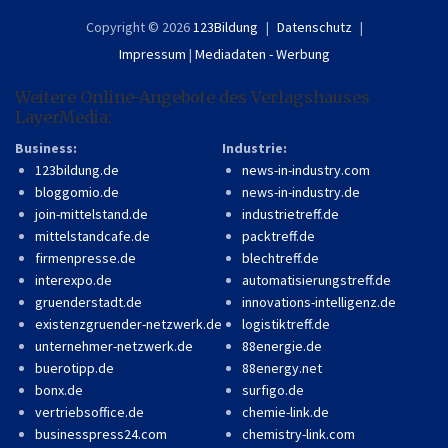
Copyright © 2026
123Bildung
Datenschutz
Impressum
|
Mediadaten - Werbung
Weitere Online-Angebote des Verlagshauses
LayerMedia:
Business:
Industrie:
123bildung.de
news-in-industry.com
bloggomio.de
news-in-industry.de
join-mittelstand.de
industrietreff.de
mittelstandcafe.de
packtreff.de
firmenpresse.de
blechtreff.de
interexpo.de
automatisierungstreff.de
gruenderstadt.de
innovations-intelligenz.de
existenzgruender-netzwerk.de
logistiktreff.de
unternehmer-netzwerk.de
88energie.de
buerotipp.de
88energy.net
bonx.de
surfigo.de
vertriebsoffice.de
chemie-link.de
businesspress24.com
chemistry-link.com