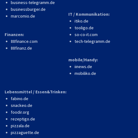
business-telegramm.de
businessburger.de
IT / Kommunikation:
marcomio.de
itiko.de
tooligo.de
Finanzen:
so-co-it.com
88finance.com
tech-telegramm.de
88finanz.de
mobile/Handy:
iinews.de
mobiliko.de
Lebensmittel / Essen&Trinken:
fabino.de
snackeo.de
foodir.org
rezeptigo.de
pizzala.de
pizzaguette.de