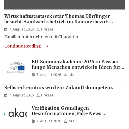
Wirtschaftsstaatssekretär Thomas Dörflinger
besucht Handwerksbetrieb im Kammerbezirk
Freiburg
7. August 2026
Presse
Familienunternehmen mit Charakter
Continue Reading
EU-Sommerakademie 2026 in Passau:
Junge Menschen entwickeln Ideen für
Europas Zukunft
7. August 2026
ots
Selbsterkenntnis wird zur Zukunftskompetenz
7. August 2026
Presse
Verifikation Grundlagen –
Desinformationen, Fake News,
manipulierte Inhalte | dpa-Akademie
7. August 2026
ots