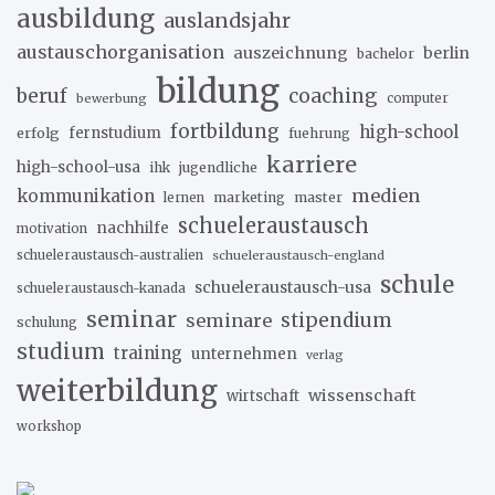
ausbildung
auslandsjahr
austauschorganisation
auszeichnung
berlin
bachelor
bildung
beruf
coaching
bewerbung
computer
fortbildung
high-school
erfolg
fernstudium
fuehrung
karriere
high-school-usa
ihk
jugendliche
medien
kommunikation
marketing
master
lernen
schueleraustausch
nachhilfe
motivation
schueleraustausch-australien
schueleraustausch-england
schule
schueleraustausch-usa
schueleraustausch-kanada
seminar
stipendium
seminare
schulung
studium
training
unternehmen
verlag
weiterbildung
wissenschaft
wirtschaft
workshop