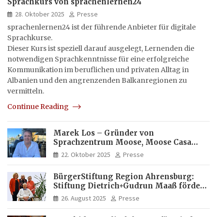
Sprachkurs von sprachenlernen24
28. Oktober 2025
Presse
sprachenlernen24 ist der führende Anbieter für digitale
Sprachkurse.
Dieser Kurs ist speziell darauf ausgelegt, Lernenden die
notwendigen Sprachkenntnisse für eine erfolgreiche
Kommunikation im beruflichen und privaten Alltag in
Albanien und den angrenzenden Balkanregionen zu
vermitteln.
Continue Reading
Marek Los – Gründer von
Sprachzentrum Moose, Moose Casa
Italia und Apartamento Brasil |
22. Oktober 2025
Presse
Internationaler Experte für Bildung
und Investitionen in Brasilien
BürgerStiftung Region Ahrensburg:
Stiftung Dietrich+Gudrun Maaß fördert
Deutschkenntnisse von Frauen
26. August 2025
Presse