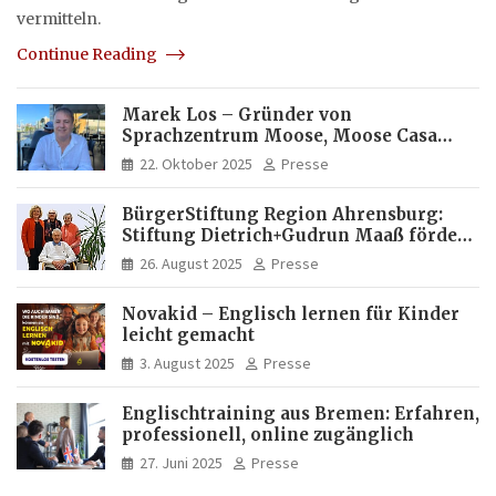
vermitteln.
Continue Reading
Marek Los – Gründer von
Sprachzentrum Moose, Moose Casa
Italia und Apartamento Brasil |
22. Oktober 2025
Presse
Internationaler Experte für Bildung
und Investitionen in Brasilien
BürgerStiftung Region Ahrensburg:
Stiftung Dietrich+Gudrun Maaß fördert
Deutschkenntnisse von Frauen
26. August 2025
Presse
Novakid – Englisch lernen für Kinder
leicht gemacht
3. August 2025
Presse
Englischtraining aus Bremen: Erfahren,
professionell, online zugänglich
27. Juni 2025
Presse