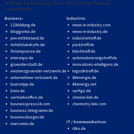
Weitere Online-Angebote des Verlagshauses
LayerMedia:
Business:
Industrie:
123bildung.de
news-in-industry.com
bloggomio.de
news-in-industry.de
join-mittelstand.de
industrietreff.de
mittelstandcafe.de
packtreff.de
firmenpresse.de
blechtreff.de
interexpo.de
automatisierungstreff.de
gruenderstadt.de
innovations-intelligenz.de
existenzgruender-netzwerk.de
logistiktreff.de
unternehmer-netzwerk.de
88energie.de
buerotipp.de
88energy.net
bonx.de
surfigo.de
vertriebsoffice.de
chemie-link.de
businesspress24.com
chemistry-link.com
business-telegramm.de
businessburger.de
IT / Kommunikation:
marcomio.de
itiko.de