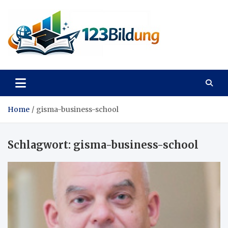
Skip
to
content
123Bildung
News und Infos aus dem Bildungswesen
Home
gisma-business-school
Schlagwort:
gisma-business-school