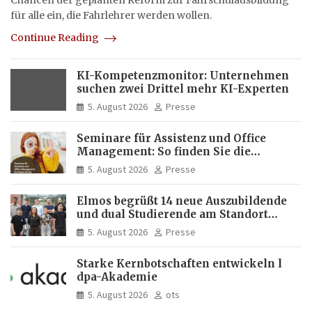
Chancen der geplanten Reform zur Fahrschulausbildung
für alle ein, die Fahrlehrer werden wollen.
Continue Reading
KI-Kompetenzmonitor: Unternehmen
suchen zwei Drittel mehr KI-Experten
5. August 2026
Presse
Seminare für Assistenz und Office
Management: So finden Sie die
passende Weiterbildung
5. August 2026
Presse
Elmos begrüßt 14 neue Auszubildende
und dual Studierende am Standort
Dortmund
5. August 2026
Presse
Starke Kernbotschaften entwickeln l
dpa-Akademie
5. August 2026
ots