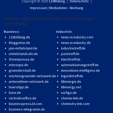
Copyright © 2026
123Bildung
Datenschutz
Impressum
|
Mediadaten - Werbung
Weitere Online-Angebote des Verlagshauses
LayerMedia:
Business:
Industrie:
123bildung.de
news-in-industry.com
bloggomio.de
news-in-industry.de
join-mittelstand.de
industrietreff.de
mittelstandcafe.de
packtreff.de
firmenpresse.de
blechtreff.de
interexpo.de
automatisierungstreff.de
gruenderstadt.de
innovations-intelligenz.de
existenzgruender-netzwerk.de
logistiktreff.de
unternehmer-netzwerk.de
88energie.de
buerotipp.de
88energy.net
bonx.de
surfigo.de
vertriebsoffice.de
chemie-link.de
businesspress24.com
chemistry-link.com
business-telegramm.de