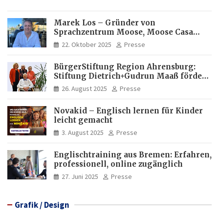
Marek Los – Gründer von
Sprachzentrum Moose, Moose Casa
Italia und Apartamento Brasil |
22. Oktober 2025
Presse
Internationaler Experte für Bildung
und Investitionen in Brasilien
BürgerStiftung Region Ahrensburg:
Stiftung Dietrich+Gudrun Maaß fördert
Deutschkenntnisse von Frauen
26. August 2025
Presse
Novakid – Englisch lernen für Kinder
leicht gemacht
3. August 2025
Presse
Englischtraining aus Bremen: Erfahren,
professionell, online zugänglich
27. Juni 2025
Presse
Grafik / Design