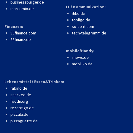
businessburger.de
IT / Kommunikation:
marcomio.de
itiko.de
tooligo.de
Finanzen:
so-co-it.com
88finance.com
tech-telegramm.de
88finanz.de
mobile/Handy:
iinews.de
mobiliko.de
Lebensmittel / Essen&Trinken:
fabino.de
snackeo.de
foodir.org
rezeptigo.de
pizzala.de
pizzaguette.de