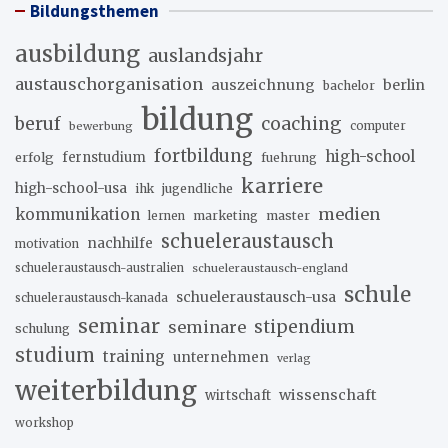
Bildungsthemen
ausbildung
auslandsjahr
austauschorganisation
auszeichnung
berlin
bachelor
bildung
beruf
coaching
bewerbung
computer
fortbildung
high-school
erfolg
fernstudium
fuehrung
karriere
high-school-usa
ihk
jugendliche
medien
kommunikation
marketing
master
lernen
schueleraustausch
nachhilfe
motivation
schueleraustausch-australien
schueleraustausch-england
schule
schueleraustausch-usa
schueleraustausch-kanada
seminar
stipendium
seminare
schulung
studium
training
unternehmen
verlag
weiterbildung
wissenschaft
wirtschaft
workshop