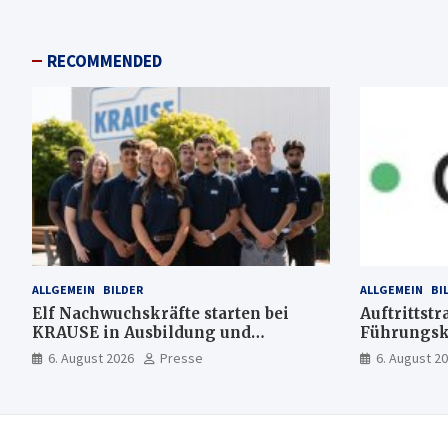
RECOMMENDED
ALLGEMEIN
BILDER
ALLGEMEIN
BI
Elf Nachwuchskräfte starten bei
Auftrittstr
KRAUSE in Ausbildung und
Führungsk
Jahrespraktikum
6. August 2026
Presse
6. August 2