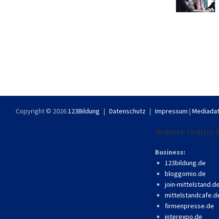
Copyright © 2026
123Bildung
Datenschutz
Impressum
|
Mediadat
Weitere Online-
Business:
123bildung.de
bloggomio.de
join-mittelstand.d
mittelstandcafe.d
firmenpresse.de
interexpo.de