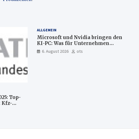
ALLGEMEIN
Microsoft und Nvidia bringen den
KI-PC: Was für Unternehmen
künftig direkt auf Ihrem Computer
6. August 2026
ots
läuft und was weiter in der Cloud
bleibt
025: Top-
 Kfz-
n
llte