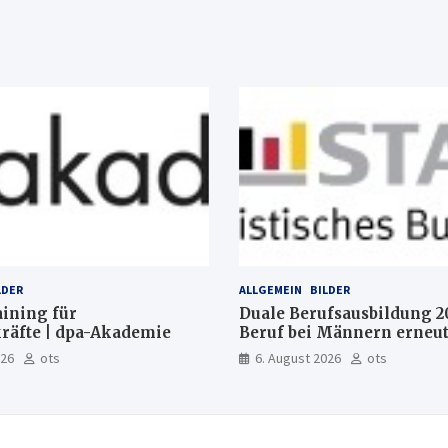
LDER
ALLGEMEIN
BILDER
aining für
Duale Berufsausbildung 2
räfte | dpa-Akademie
Beruf bei Männern erneut
Mechatroniker, bei Fraue
026
ots
6. August 2026
ots
medizinische Fachangeste