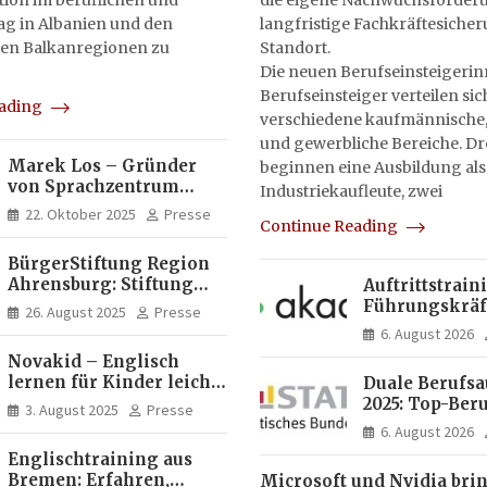
on im beruflichen und
die eigene Nachwuchsförderu
tag in Albanien und den
langfristige Fachkräftesiche
en Balkanregionen zu
Standort.
Die neuen Berufseinsteigeri
Berufseinsteiger verteilen sic
eading
verschiedene kaufmännische,
und gewerbliche Bereiche. Dr
Marek Los – Gründer
beginnen eine Ausbildung als
von Sprachzentrum
Industriekaufleute, zwei
Moose, Moose Casa
22. Oktober 2025
Presse
Continue Reading
Italia und Apartamento
Brasil | Internationaler
BürgerStiftung Region
Experte für Bildung und
Ahrensburg: Stiftung
Auftrittstrain
Investitionen in
Dietrich+Gudrun Maaß
Führungskräft
Brasilien
26. August 2025
Presse
fördert
Akademie
6. August 2026
Deutschkenntnisse von
Novakid – Englisch
Frauen
lernen für Kinder leicht
Duale Berufs
gemacht
2025: Top-Beru
3. August 2025
Presse
Männern erne
6. August 2026
Mechatroniker
Englischtraining aus
Frauen mediz
Bremen: Erfahren,
Microsoft und Nvidia bri
Fachangestell