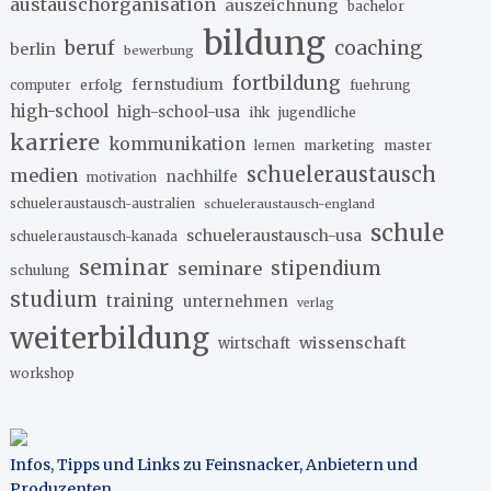
austauschorganisation
auszeichnung
bachelor
bildung
beruf
coaching
berlin
bewerbung
fortbildung
erfolg
fernstudium
fuehrung
computer
high-school
high-school-usa
ihk
jugendliche
karriere
kommunikation
marketing
master
lernen
schueleraustausch
medien
nachhilfe
motivation
schueleraustausch-australien
schueleraustausch-england
schule
schueleraustausch-usa
schueleraustausch-kanada
seminar
stipendium
seminare
schulung
studium
training
unternehmen
verlag
weiterbildung
wissenschaft
wirtschaft
workshop
Infos, Tipps und Links zu Feinsnacker, Anbietern und
Produzenten
.