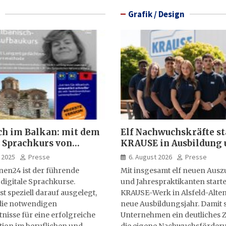
Grafik / Design
ch im Balkan: mit dem
Elf Nachwuchskräfte st
 Sprachkurs von
KRAUSE in Ausbildung 
lernen24
Jahrespraktikum
 2025
Presse
6. August 2026
Presse
nen24 ist der führende
Mit insgesamt elf neuen Aus
 digitale Sprachkurse.
und Jahrespraktikanten starte
st speziell darauf ausgelegt,
KRAUSE-Werk in Alsfeld-Alten
ie notwendigen
neue Ausbildungsjahr. Damit s
isse für eine erfolgreiche
Unternehmen ein deutliches Z