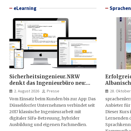
eLearning
Sprachen
Sicherheitsingenieur.NRW
Erfolgrei
denkt das Ingenieurbüro neu:
Albanisch
HSE-Beratung wird digital,
sprachen
2. August 2026
Presse
28. Oktober
hybrid und multimedial
Vom Einsatz beim Kunden bis zur App: Das
sprachenler
Düsseldorfer Unternehmen verbindet seit
Anbieter für
2017 klassische Ingenieurarbeit mit
Dieser Kurs i
digitaler SiFa-Betreuung, hybrider
Lernenden d
Ausbildung und eigenen Fachmedien.
Sprachkenntn