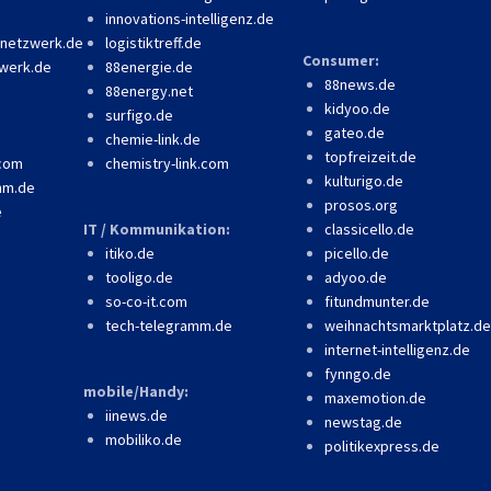
innovations-intelligenz.de
-netzwerk.de
logistiktreff.de
Consumer:
werk.de
88energie.de
88news.de
88energy.net
kidyoo.de
surfigo.de
gateo.de
chemie-link.de
topfreizeit.de
.com
chemistry-link.com
kulturigo.de
mm.de
prosos.org
e
IT / Kommunikation:
classicello.de
itiko.de
picello.de
tooligo.de
adyoo.de
so-co-it.com
fitundmunter.de
tech-telegramm.de
weihnachtsmarktplatz.de
internet-intelligenz.de
fynngo.de
mobile/Handy:
maxemotion.de
iinews.de
newstag.de
mobiliko.de
politikexpress.de