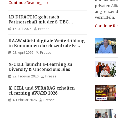
Kommunikati
Continue Reading
privaten All
angrenzend
LD DIDACTIC geht nach
vermitteln.
Partnerschaft mit der S-UBG
Continue R
vollständig in Unternehmerhand
16. Juli 2026
Presse
KAAW stärkt digitale Weiterbildung
in Kommunen durch zentrale E-
Learning Plattform von X-CELL
29. April 2026
Presse
X-CELL launcht E-Learning zu
Diversity & Unconscious Bias
27. Februar 2026
Presse
X-CELL und STRABAG erhalten
eLearning AWARD 2026
4. Februar 2026
Presse