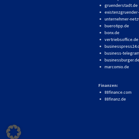
gruenderstadt.de
existenzgruender
unternehmer-netz
buerotipp.de
bonx.de
vertriebsoffice.de
businesspress24
business-telegra
businessburger.d
marcomio.de
Finanzen:
88finance.com
88finanz.de