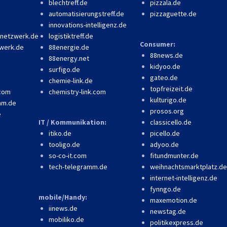
blechtreff.de
pizzala.de
automatisierungstreff.de
pizzaguette.de
innovations-intelligenz.de
-netzwerk.de
logistiktreff.de
Consumer:
werk.de
88energie.de
88news.de
88energy.net
kidyoo.de
surfigo.de
gateo.de
chemie-link.de
topfreizeit.de
.com
chemistry-link.com
kulturigo.de
mm.de
prosos.org
e
IT / Kommunikation:
classicello.de
itiko.de
picello.de
tooligo.de
adyoo.de
so-co-it.com
fitundmunter.de
tech-telegramm.de
weihnachtsmarktplatz.de
internet-intelligenz.de
fynngo.de
mobile/Handy:
maxemotion.de
iinews.de
newstag.de
mobiliko.de
politikexpress.de