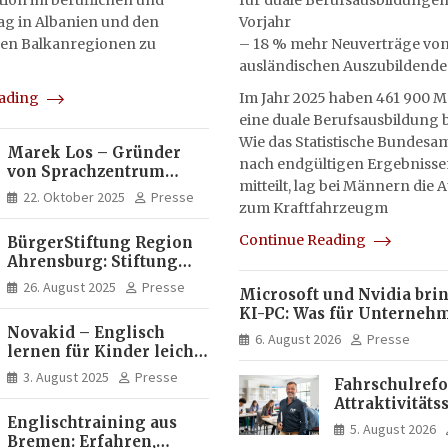
on im beruflichen und
für duale Berufsausbildungen
tag in Albanien und den
Vorjahr
en Balkanregionen zu
– 18 % mehr Neuverträge vo
ausländischen Auszubildend
eading
Im Jahr 2025 haben 461 900 
eine duale Berufsausbildung
Wie das Statistische Bundesam
Marek Los – Gründer
nach endgültigen Ergebnisse
von Sprachzentrum
mitteilt, lag bei Männern die
Moose, Moose Casa
22. Oktober 2025
Presse
zum Kraftfahrzeugm
Italia und Apartamento
Brasil | Internationaler
Continue Reading
BürgerStiftung Region
Experte für Bildung und
Ahrensburg: Stiftung
Investitionen in
Dietrich+Gudrun Maaß
Brasilien
26. August 2025
Presse
Microsoft und Nvidia bri
fördert
KI-PC: Was für Unterneh
Deutschkenntnisse von
Novakid – Englisch
künftig direkt auf Ihrem
Frauen
6. August 2026
Presse
lernen für Kinder leicht
läuft und was weiter in de
gemacht
bleibt
3. August 2025
Presse
Fahrschulrefo
Attraktivitäts
Englischtraining aus
die
5. August 2026
Bremen: Erfahren,
Fahrlehrerau