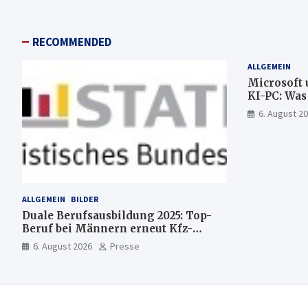
RECOMMENDED
ALLGEMEIN
Microsoft 
KI-PC: Wa
künftig di
6. August 2
läuft und w
bleibt
ALLGEMEIN
BILDER
Duale Berufsausbildung 2025: Top-
Beruf bei Männern erneut Kfz-
Mechatroniker, bei Frauen
6. August 2026
Presse
medizinische Fachangestellte