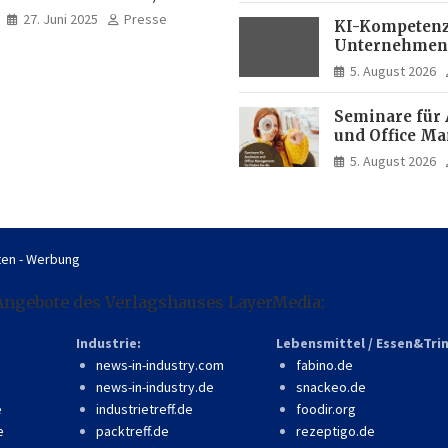
professionell, online
27. Juni 2025
Presse
KI-Kompetenz
zugänglich
Unternehmen
zwei Drittel m
5. August 2026
Experten
Seminare für 
und Office M
So finden Sie 
5. August 2026
passende Wei
en - Werbung
Angebote des Verlagshauses LayerMedia:
Industrie:
Lebensmittel / Essen&Tri
news-in-industry.com
fabino.de
news-in-industry.de
snackeo.de
e
industrietreff.de
foodir.org
e
packtreff.de
rezeptigo.de