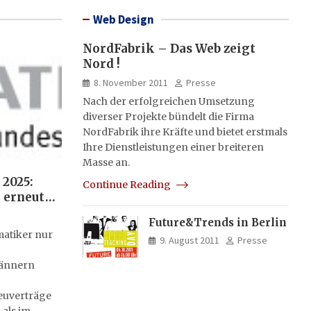
Web Design
NordFabrik – Das Web zeigt
Nord !
8. November 2011
Presse
Nach der erfolgreichen Umsetzung
diverser Projekte bündelt die Firma
NordFabrik ihre Kräfte und bietet erstmals
Ihre Dienstleistungen einer breiteren
Masse an.
 2025:
Continue Reading
 erneut
i Frauen
Future&Trends in Berlin
stellte
atiker nur
9. August 2011
Presse
Männern
euverträge