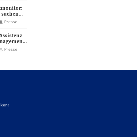
monitor:
 suchen
ehr KI-
Presse
Assistenz
anagement:
die
Presse
terbildung
nken: