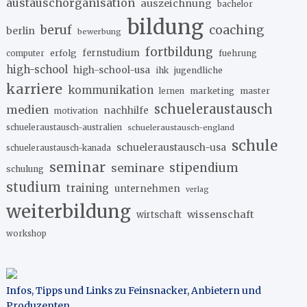
austauschorganisation
auszeichnung
bachelor
bildung
beruf
coaching
berlin
bewerbung
fortbildung
erfolg
fernstudium
fuehrung
computer
high-school
high-school-usa
ihk
jugendliche
karriere
kommunikation
marketing
master
lernen
schueleraustausch
medien
nachhilfe
motivation
schueleraustausch-australien
schueleraustausch-england
schule
schueleraustausch-usa
schueleraustausch-kanada
seminar
stipendium
seminare
schulung
studium
training
unternehmen
verlag
weiterbildung
wissenschaft
wirtschaft
workshop
Infos, Tipps und Links zu Feinsnacker, Anbietern und
Produzenten
.