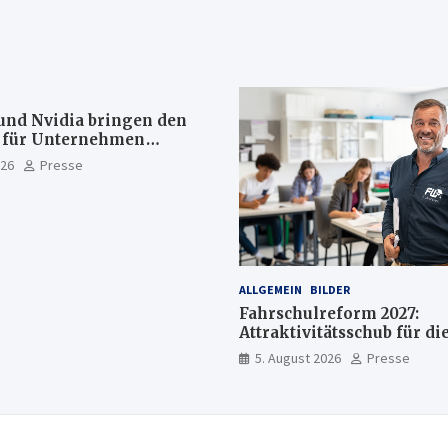
und Nvidia bringen den
s für Unternehmen
rekt auf Ihrem Computer
026
Presse
as weiter in der Cloud
ALLGEMEIN
BILDER
Fahrschulreform 2027:
Attraktivitätsschub für di
Fahrlehrerausbildung
5. August 2026
Presse