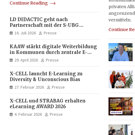
Kommunikati
Continue Reading
privaten All
angrenzend
LD DIDACTIC geht nach
vermitteln.
Partnerschaft mit der S-UBG
Continue R
vollständig in Unternehmerhand
16. Juli 2026
Presse
KAAW stärkt digitale Weiterbildung
in Kommunen durch zentrale E-
Learning Plattform von X-CELL
29. April 2026
Presse
X-CELL launcht E-Learning zu
Diversity & Unconscious Bias
27. Februar 2026
Presse
X-CELL und STRABAG erhalten
eLearning AWARD 2026
4. Februar 2026
Presse