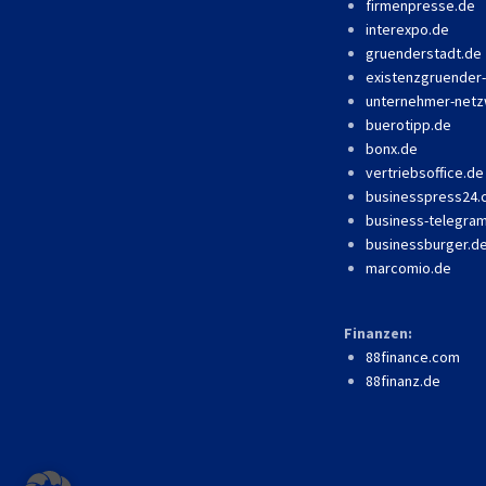
firmenpresse.de
interexpo.de
gruenderstadt.de
existenzgruender
unternehmer-netz
buerotipp.de
bonx.de
vertriebsoffice.de
businesspress24
business-telegra
businessburger.d
marcomio.de
Finanzen:
88finance.com
88finanz.de