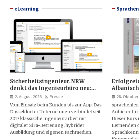
eLearning
Sprachen
Sicherheitsingenieur.NRW
Erfolgrei
denkt das Ingenieurbüro neu:
Albanisch
HSE-Beratung wird digital,
sprachen
2. August 2026
Presse
28. Oktober
hybrid und multimedial
Vom Einsatz beim Kunden bis zur App: Das
sprachenler
Düsseldorfer Unternehmen verbindet seit
Anbieter für
2017 klassische Ingenieurarbeit mit
Dieser Kurs i
digitaler SiFa-Betreuung, hybrider
Lernenden d
Ausbildung und eigenen Fachmedien.
Sprachkenntn