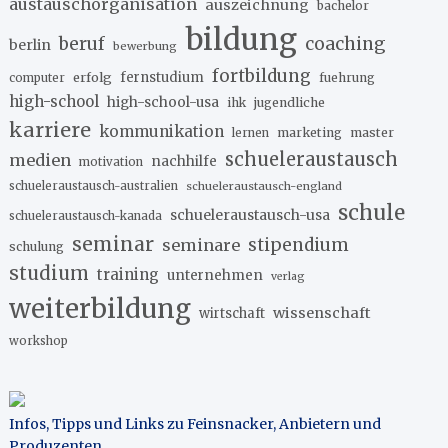
austauschorganisation
auszeichnung
bachelor
bildung
beruf
coaching
berlin
bewerbung
fortbildung
erfolg
fernstudium
fuehrung
computer
high-school
high-school-usa
ihk
jugendliche
karriere
kommunikation
marketing
master
lernen
schueleraustausch
medien
nachhilfe
motivation
schueleraustausch-australien
schueleraustausch-england
schule
schueleraustausch-usa
schueleraustausch-kanada
seminar
stipendium
seminare
schulung
studium
training
unternehmen
verlag
weiterbildung
wissenschaft
wirtschaft
workshop
Infos, Tipps und Links zu Feinsnacker, Anbietern und
Produzenten
.