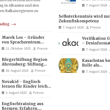
on im beruflichen und
Menschen ent
7. August 2026
tag in Albanien und den
Ideen für Eur
en Balkanregionen zu
Zukunft
Selbsterkenntnis wird zur
Zukunftskompetenz
eading
7. August 2026
Presse
Marek Los – Gründer
Verifikation 
von Sprachzentrum
– Desinforma
Moose, Moose Casa
Fake News, ma
22. Oktober 2025
Presse
7. August 2026
Italia und Apartamento
Inhalte | dpa
Brasil | Internationaler
BürgerStiftung Region
Kasachstan ba
Experte für Bildung und
Ahrensburg: Stiftung
Rolle als
Investitionen in
Dietrich+Gudrun Maaß
Logistikdrehs
Brasilien
26. August 2025
Presse
7. August 2026
fördert
zwischen Eur
Deutschkenntnisse von
Asien aus
Novakid – Englisch
Frauen
lernen für Kinder leicht
gemacht
3. August 2025
Presse
Englischtraining aus
Bremen: Erfahren,