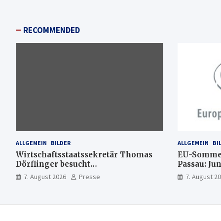
RECOMMENDED
ALLGEMEIN
BILDER
ALLGEMEIN
BI
Wirtschaftsstaatssekretär Thomas
EU-Sommer
Dörflinger besucht
Passau: Ju
Handwerksbetrieb im
Ideen für 
7. August 2026
Presse
7. August 2
Kammerbezirk Freiburg