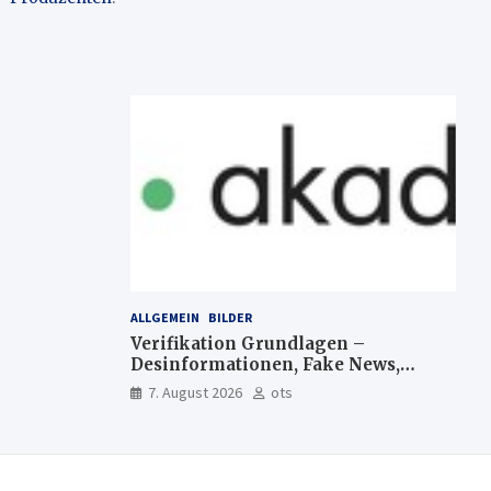
ALLGEMEIN
BILDER
Verifikation Grundlagen –
Desinformationen, Fake News,
manipulierte Inhalte | dpa-
7. August 2026
ots
Akademie