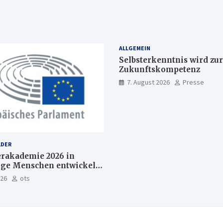
ALLGEMEIN
Selbsterkenntnis wird zur
Zukunftskompetenz
7. August 2026
Presse
LDER
akademie 2026 in
nge Menschen entwickeln
Europas Zukunft
026
ots