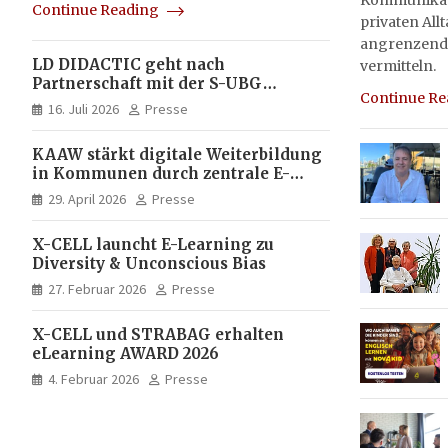
Kommunikati
Continue Reading
privaten All
angrenzend
LD DIDACTIC geht nach
vermitteln.
Partnerschaft mit der S-UBG
Continue R
vollständig in Unternehmerhand
16. Juli 2026
Presse
KAAW stärkt digitale Weiterbildung
in Kommunen durch zentrale E-
Learning Plattform von X-CELL
29. April 2026
Presse
X-CELL launcht E-Learning zu
Diversity & Unconscious Bias
27. Februar 2026
Presse
X-CELL und STRABAG erhalten
eLearning AWARD 2026
4. Februar 2026
Presse