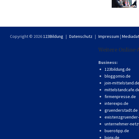
Copyright © 2026
123Bildung
Datenschutz
Impressum
|
Mediadat
Weitere Online-
Business:
123bildung.de
bloggomio.de
join-mittelstand.d
mittelstandcafe.d
firmenpresse.de
interexpo.de
gruenderstadt.de
existenzgruender
unternehmer-netz
buerotipp.de
bonx.de