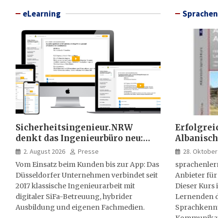
eLearning
Sprachen
Sicherheitsingenieur.NRW
Erfolgrei
denkt das Ingenieurbüro neu:
Albanisch
HSE-Beratung wird digital,
sprachen
2. August 2026
Presse
28. Oktober
hybrid und multimedial
Vom Einsatz beim Kunden bis zur App: Das
sprachenler
Düsseldorfer Unternehmen verbindet seit
Anbieter für
2017 klassische Ingenieurarbeit mit
Dieser Kurs i
digitaler SiFa-Betreuung, hybrider
Lernenden d
Ausbildung und eigenen Fachmedien.
Sprachkenntn