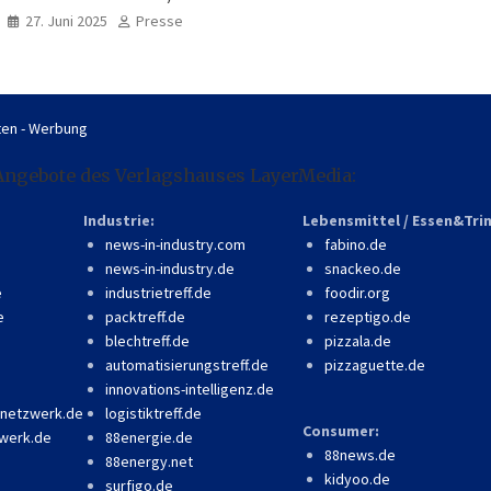
professionell, online
27. Juni 2025
Presse
zugänglich
en - Werbung
Angebote des Verlagshauses LayerMedia:
Industrie:
Lebensmittel / Essen&Tri
news-in-industry.com
fabino.de
news-in-industry.de
snackeo.de
e
industrietreff.de
foodir.org
e
packtreff.de
rezeptigo.de
blechtreff.de
pizzala.de
automatisierungstreff.de
pizzaguette.de
innovations-intelligenz.de
-netzwerk.de
logistiktreff.de
Consumer:
werk.de
88energie.de
88news.de
88energy.net
kidyoo.de
surfigo.de