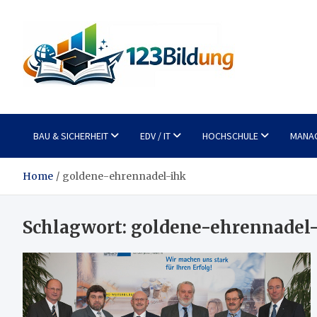
Skip
to
content
123Bildung
News und Infos aus dem Bildungswesen
BAU & SICHERHEIT
EDV / IT
HOCHSCHULE
MANA
Home
goldene-ehrennadel-ihk
Schlagwort:
goldene-ehrennadel