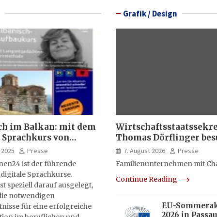
Grafik / Design
ch im Balkan: mit dem
Wirtschaftsstaatssekr
 Sprachkurs von
Thomas Dörflinger bes
lernen24
Handwerksbetrieb im
 2025
Presse
7. August 2026
Presse
Kammerbezirk Freibur
nen24 ist der führende
Familienunternehmen mit Ch
 digitale Sprachkurse.
Continue Reading
st speziell darauf ausgelegt,
ie notwendigen
EU-Sommera
isse für eine erfolgreiche
2026 in Passau