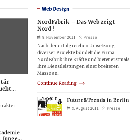
Web Design
NordFabrik – Das Web zeigt
Nord !
8. November 2011
Presse
Nach der erfolgreichen Umsetzung
diverser Projekte bündelt die Firma
NordFabrik ihre Kräfte und bietet erstmals
Ihre Dienstleistungen einer breiteren
Masse an.
etär
Continue Reading
ucht
Future&Trends in Berlin
g
arakter
9. August 2011
Presse
kademie
: Junge