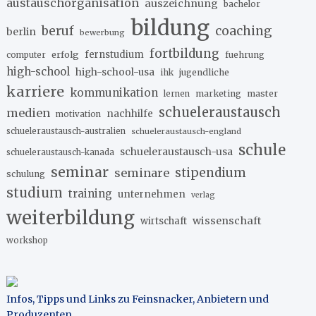
austauschorganisation
auszeichnung
bachelor
bildung
beruf
coaching
berlin
bewerbung
fortbildung
erfolg
fernstudium
fuehrung
computer
high-school
high-school-usa
ihk
jugendliche
karriere
kommunikation
marketing
master
lernen
schueleraustausch
medien
nachhilfe
motivation
schueleraustausch-australien
schueleraustausch-england
schule
schueleraustausch-usa
schueleraustausch-kanada
seminar
stipendium
seminare
schulung
studium
training
unternehmen
verlag
weiterbildung
wissenschaft
wirtschaft
workshop
Infos, Tipps und Links zu Feinsnacker, Anbietern und
Produzenten
.