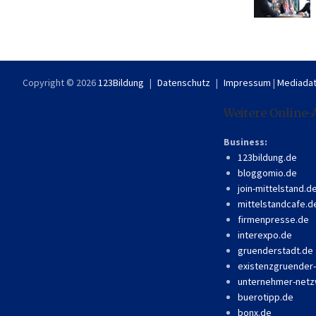
Copyright © 2026
123Bildung
Datenschutz
Impressum
|
Mediadat
Weitere Online-
Business:
123bildung.de
bloggomio.de
join-mittelstand.d
mittelstandcafe.d
firmenpresse.de
interexpo.de
gruenderstadt.de
existenzgruender
unternehmer-netz
buerotipp.de
bonx.de