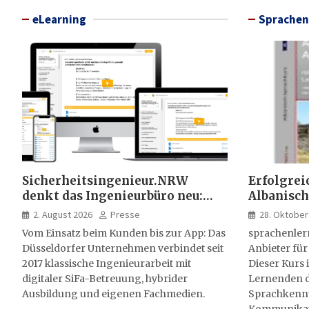
eLearning
Sprachen
Sicherheitsingenieur.NRW
Erfolgrei
denkt das Ingenieurbüro neu:
Albanisch
HSE-Beratung wird digital,
sprachen
2. August 2026
Presse
28. Oktober
hybrid und multimedial
Vom Einsatz beim Kunden bis zur App: Das
sprachenler
Düsseldorfer Unternehmen verbindet seit
Anbieter für
2017 klassische Ingenieurarbeit mit
Dieser Kurs i
digitaler SiFa-Betreuung, hybrider
Lernenden d
Ausbildung und eigenen Fachmedien.
Sprachkenntn