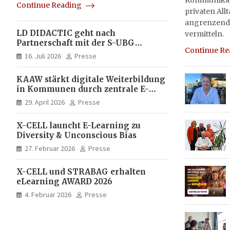
Kommunikati
Continue Reading
privaten All
angrenzend
LD DIDACTIC geht nach
vermitteln.
Partnerschaft mit der S-UBG
Continue R
vollständig in Unternehmerhand
16. Juli 2026
Presse
KAAW stärkt digitale Weiterbildung
in Kommunen durch zentrale E-
Learning Plattform von X-CELL
29. April 2026
Presse
X-CELL launcht E-Learning zu
Diversity & Unconscious Bias
27. Februar 2026
Presse
X-CELL und STRABAG erhalten
eLearning AWARD 2026
4. Februar 2026
Presse