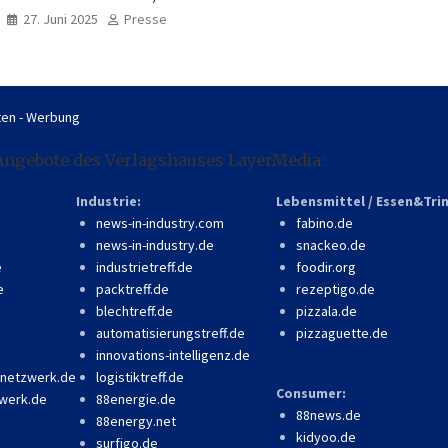
professionell, online
27. Juni 2025
Presse
zugänglich
en - Werbung
Angebote des Verlagshauses LayerMedia:
Industrie:
Lebensmittel / Essen&Tri
news-in-industry.com
fabino.de
news-in-industry.de
snackeo.de
e
industrietreff.de
foodir.org
e
packtreff.de
rezeptigo.de
blechtreff.de
pizzala.de
automatisierungstreff.de
pizzaguette.de
innovations-intelligenz.de
-netzwerk.de
logistiktreff.de
Consumer:
werk.de
88energie.de
88news.de
88energy.net
kidyoo.de
surfigo.de