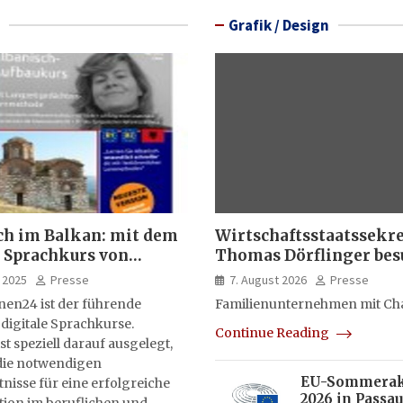
Grafik / Design
ch im Balkan: mit dem
Wirtschaftsstaatssekr
 Sprachkurs von
Thomas Dörflinger bes
lernen24
Handwerksbetrieb im
 2025
Presse
7. August 2026
Presse
Kammerbezirk Freibur
nen24 ist der führende
Familienunternehmen mit Ch
 digitale Sprachkurse.
Continue Reading
st speziell darauf ausgelegt,
ie notwendigen
EU-Sommera
isse für eine erfolgreiche
2026 in Passau