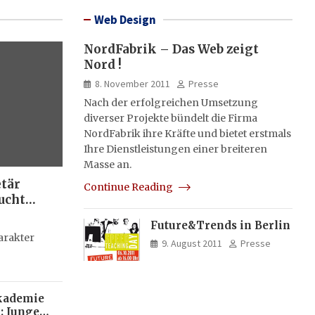
Web Design
NordFabrik – Das Web zeigt
Nord !
8. November 2011
Presse
Nach der erfolgreichen Umsetzung
diverser Projekte bündelt die Firma
NordFabrik ihre Kräfte und bietet erstmals
Ihre Dienstleistungen einer breiteren
Masse an.
etär
Continue Reading
ucht
Future&Trends in Berlin
g
arakter
9. August 2011
Presse
kademie
: Junge