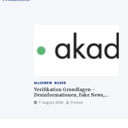
ALLGEMEIN
BILDER
Verifikation Grundlagen –
Desinformationen, Fake News,
manipulierte Inhalte | dpa-
7. August 2026
Presse
Akademie