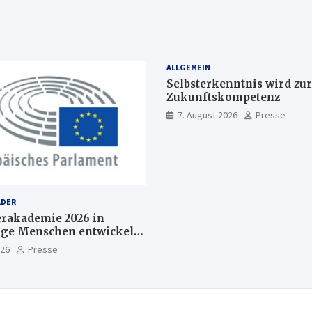
ALLGEMEIN
Selbsterkenntnis wird zur
Zukunftskompetenz
7. August 2026
Presse
LDER
akademie 2026 in
nge Menschen entwickeln
Europas Zukunft
026
Presse