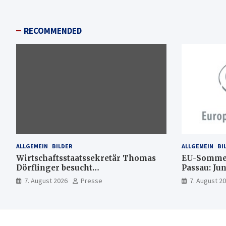
RECOMMENDED
ALLGEMEIN
BILDER
ALLGEMEIN
BI
Wirtschaftsstaatssekretär Thomas
EU-Sommer
Dörflinger besucht
Passau: Ju
Handwerksbetrieb im
Ideen für 
7. August 2026
Presse
7. August 2
Kammerbezirk Freiburg