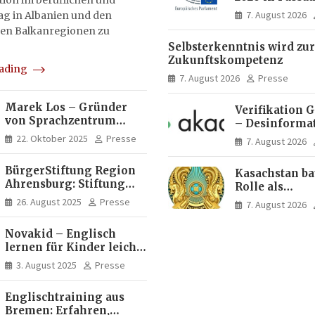
on im beruflichen und
Menschen ent
7. August 2026
tag in Albanien und den
Ideen für Eur
en Balkanregionen zu
Zukunft
Selbsterkenntnis wird zur
Zukunftskompetenz
eading
7. August 2026
Presse
Marek Los – Gründer
Verifikation 
von Sprachzentrum
– Desinforma
Moose, Moose Casa
Fake News, ma
22. Oktober 2025
Presse
7. August 2026
Italia und Apartamento
Inhalte | dpa
Brasil | Internationaler
BürgerStiftung Region
Kasachstan ba
Experte für Bildung und
Ahrensburg: Stiftung
Rolle als
Investitionen in
Dietrich+Gudrun Maaß
Logistikdrehs
Brasilien
26. August 2025
Presse
7. August 2026
fördert
zwischen Eur
Deutschkenntnisse von
Asien aus
Novakid – Englisch
Frauen
lernen für Kinder leicht
gemacht
3. August 2025
Presse
Englischtraining aus
Bremen: Erfahren,