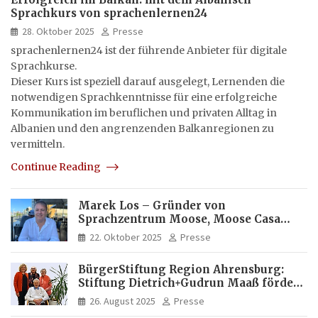
Sprachkurs von sprachenlernen24
28. Oktober 2025
Presse
sprachenlernen24 ist der führende Anbieter für digitale
Sprachkurse.
Dieser Kurs ist speziell darauf ausgelegt, Lernenden die
notwendigen Sprachkenntnisse für eine erfolgreiche
Kommunikation im beruflichen und privaten Alltag in
Albanien und den angrenzenden Balkanregionen zu
vermitteln.
Continue Reading
Marek Los – Gründer von
Sprachzentrum Moose, Moose Casa
Italia und Apartamento Brasil |
22. Oktober 2025
Presse
Internationaler Experte für Bildung
und Investitionen in Brasilien
BürgerStiftung Region Ahrensburg:
Stiftung Dietrich+Gudrun Maaß fördert
Deutschkenntnisse von Frauen
26. August 2025
Presse