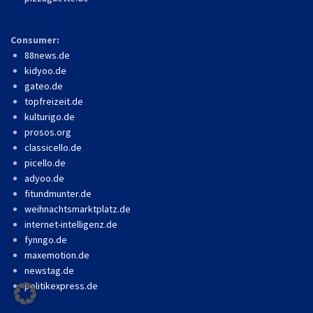
Consumer:
88news.de
kidyoo.de
gateo.de
topfreizeit.de
kulturigo.de
prosos.org
classicello.de
picello.de
adyoo.de
fitundmunter.de
weihnachtsmarktplatz.de
internet-intelligenz.de
fynngo.de
maxemotion.de
newstag.de
politikexpress.de