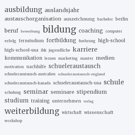
ausbildung
auslandsjahr
austauschorganisation
auszeichnung
berlin
bachelor
bildung
beruf
coaching
bewerbung
computer
fortbildung
high-school
erfolg
fernstudium
fuehrung
karriere
high-school-usa
ihk
jugendliche
medien
kommunikation
marketing
master
lernen
schueleraustausch
nachhilfe
motivation
schueleraustausch-australien
schueleraustausch-england
schule
schueleraustausch-usa
schueleraustausch-kanada
seminar
stipendium
seminare
schulung
studium
training
unternehmen
verlag
weiterbildung
wissenschaft
wirtschaft
workshop