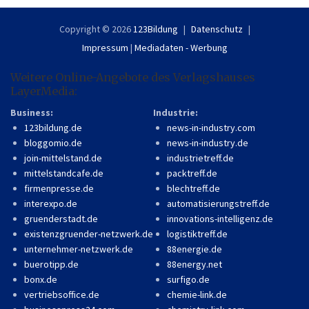
Copyright © 2026
123Bildung
Datenschutz
Impressum
|
Mediadaten - Werbung
Weitere Online-Angebote des Verlagshauses
LayerMedia:
Business:
Industrie:
123bildung.de
news-in-industry.com
bloggomio.de
news-in-industry.de
join-mittelstand.de
industrietreff.de
mittelstandcafe.de
packtreff.de
firmenpresse.de
blechtreff.de
interexpo.de
automatisierungstreff.de
gruenderstadt.de
innovations-intelligenz.de
existenzgruender-netzwerk.de
logistiktreff.de
unternehmer-netzwerk.de
88energie.de
buerotipp.de
88energy.net
bonx.de
surfigo.de
vertriebsoffice.de
chemie-link.de