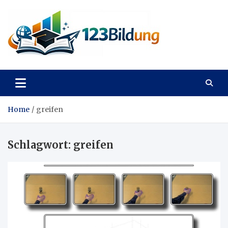
Skip
to
content
123Bildung
News und Infos aus dem Bildungswesen
Home
greifen
Schlagwort:
greifen