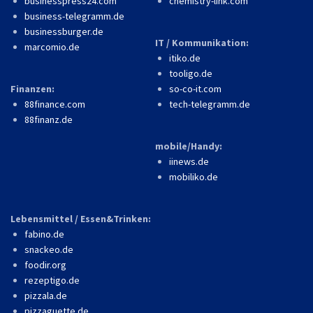
businesspress24.com
chemistry-link.com
business-telegramm.de
businessburger.de
IT / Kommunikation:
marcomio.de
itiko.de
tooligo.de
Finanzen:
so-co-it.com
88finance.com
tech-telegramm.de
88finanz.de
mobile/Handy:
iinews.de
mobiliko.de
Lebensmittel / Essen&Trinken:
fabino.de
snackeo.de
foodir.org
rezeptigo.de
pizzala.de
pizzaguette.de