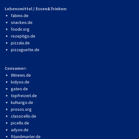
Lebensmittel / Essen&Trinken:
fabino.de
snackeo.de
foodir.org
rezeptigo.de
pizzala.de
pizzaguette.de
Consumer:
88news.de
kidyoo.de
gateo.de
topfreizeit.de
kulturigo.de
prosos.org
classicello.de
picello.de
adyoo.de
fitundmunter.de