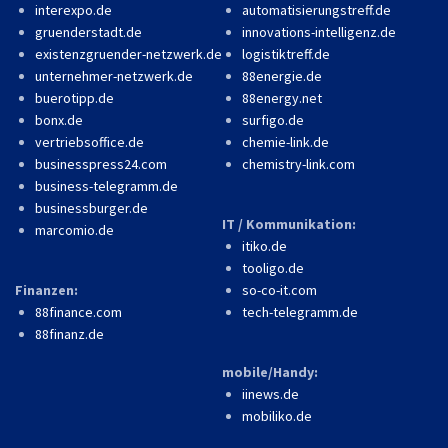
interexpo.de
automatisierungstreff.de
gruenderstadt.de
innovations-intelligenz.de
existenzgruender-netzwerk.de
logistiktreff.de
unternehmer-netzwerk.de
88energie.de
buerotipp.de
88energy.net
bonx.de
surfigo.de
vertriebsoffice.de
chemie-link.de
businesspress24.com
chemistry-link.com
business-telegramm.de
businessburger.de
IT / Kommunikation:
marcomio.de
itiko.de
tooligo.de
Finanzen:
so-co-it.com
88finance.com
tech-telegramm.de
88finanz.de
mobile/Handy:
iinews.de
mobiliko.de