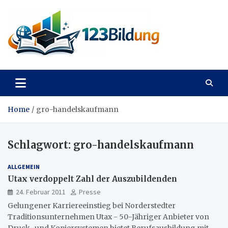
Skip
to
content
123Bildung
News und Infos aus dem Bildungswesen
Home
gro-handelskaufmann
Schlagwort:
gro-handelskaufmann
ALLGEMEIN
Utax verdoppelt Zahl der Auszubildenden
24. Februar 2011
Presse
Gelungener Karriereeinstieg bei Norderstedter
Traditionsunternehmen Utax - 50-Jähriger Anbieter von