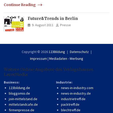
Continue Reading
Future&Trends in Berlin
9. August 2011
Presse
Copyright © 2026
123Bildung
Datenschutz
Impressum
|
Mediadaten - Werbung
Weitere Online-Angebote des Verlagshauses
LayerMedia:
Business:
Industrie:
123bildung.de
news-in-industry.com
bloggomio.de
news-in-industry.de
join-mittelstand.de
industrietreff.de
mittelstandcafe.de
packtreff.de
firmenpresse.de
blechtreff.de