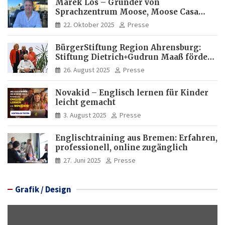
Marek Los – Gründer von
Sprachzentrum Moose, Moose Casa
Italia und Apartamento Brasil |
22. Oktober 2025
Presse
Internationaler Experte für Bildung
und Investitionen in Brasilien
BürgerStiftung Region Ahrensburg:
Stiftung Dietrich+Gudrun Maaß fördert
Deutschkenntnisse von Frauen
26. August 2025
Presse
Novakid – Englisch lernen für Kinder
leicht gemacht
3. August 2025
Presse
Englischtraining aus Bremen: Erfahren,
professionell, online zugänglich
27. Juni 2025
Presse
Grafik / Design