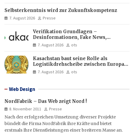
Selbsterkenntnis wird zur Zukunftskompetenz
7. August 2026
Presse
Verifikation Grundlagen –
Desinformationen, Fake News,
manipulierte Inhalte | dpa-Akademie
7. August 2026
ots
Kasachstan baut seine Rolle als
Logistikdrehscheibe zwischen Europa
und Asien aus
7. August 2026
ots
Web Design
NordFabrik – Das Web zeigt Nord !
8. November 2011
Presse
Nach der erfolgreichen Umsetzung diverser Projekte
bündelt die Firma NordFabrik ihre Kräfte und bietet
erstmals Ihre Dienstleistungen einer breiteren Masse an.