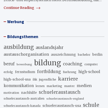
Druck- und Kopiersystemen bietet Berufsausbildung mit…
Continue Reading
Werbung
Bildungsthemen
ausbildung
auslandsjahr
austauschorganisation
auszeichnung
berlin
bachelor
bildung
beruf
coaching
bewerbung
computer
fortbildung
high-school
erfolg
fernstudium
fuehrung
karriere
high-school-usa
ihk
jugendliche
medien
kommunikation
marketing
master
lernen
schueleraustausch
nachhilfe
motivation
schueleraustausch-australien
schueleraustausch-england
schule
schueleraustausch-usa
schueleraustausch-kanada