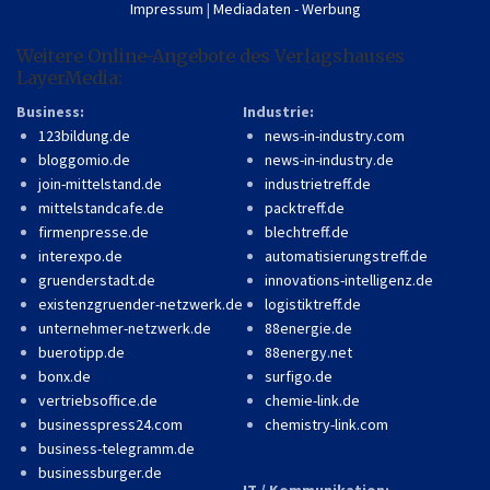
Impressum
|
Mediadaten - Werbung
Weitere Online-Angebote des Verlagshauses
LayerMedia:
Business:
Industrie:
123bildung.de
news-in-industry.com
bloggomio.de
news-in-industry.de
join-mittelstand.de
industrietreff.de
mittelstandcafe.de
packtreff.de
firmenpresse.de
blechtreff.de
interexpo.de
automatisierungstreff.de
gruenderstadt.de
innovations-intelligenz.de
existenzgruender-netzwerk.de
logistiktreff.de
unternehmer-netzwerk.de
88energie.de
buerotipp.de
88energy.net
bonx.de
surfigo.de
vertriebsoffice.de
chemie-link.de
businesspress24.com
chemistry-link.com
business-telegramm.de
businessburger.de
IT / Kommunikation: