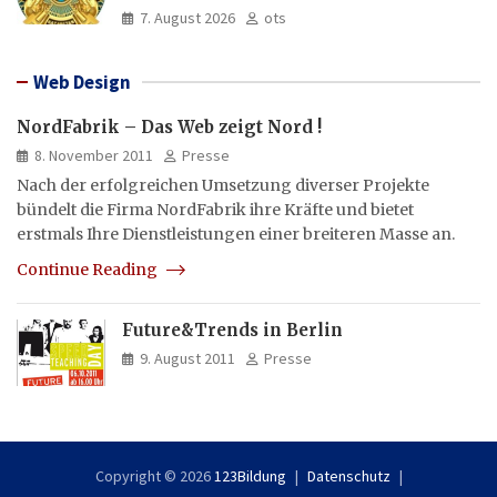
und Asien aus
7. August 2026
ots
Web Design
NordFabrik – Das Web zeigt Nord !
8. November 2011
Presse
Nach der erfolgreichen Umsetzung diverser Projekte
bündelt die Firma NordFabrik ihre Kräfte und bietet
erstmals Ihre Dienstleistungen einer breiteren Masse an.
Continue Reading
Future&Trends in Berlin
9. August 2011
Presse
Copyright © 2026
123Bildung
Datenschutz