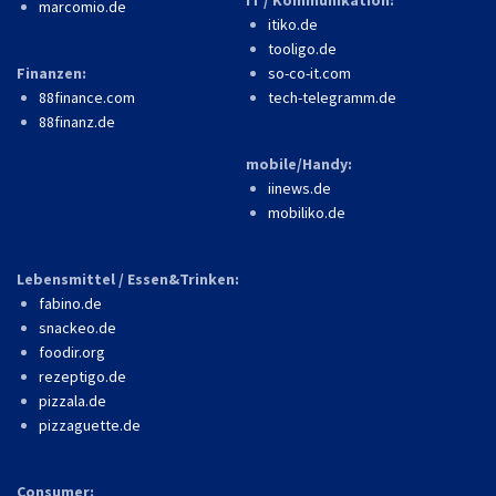
marcomio.de
itiko.de
tooligo.de
Finanzen:
so-co-it.com
88finance.com
tech-telegramm.de
88finanz.de
mobile/Handy:
iinews.de
mobiliko.de
Lebensmittel / Essen&Trinken:
fabino.de
snackeo.de
foodir.org
rezeptigo.de
pizzala.de
pizzaguette.de
Consumer: