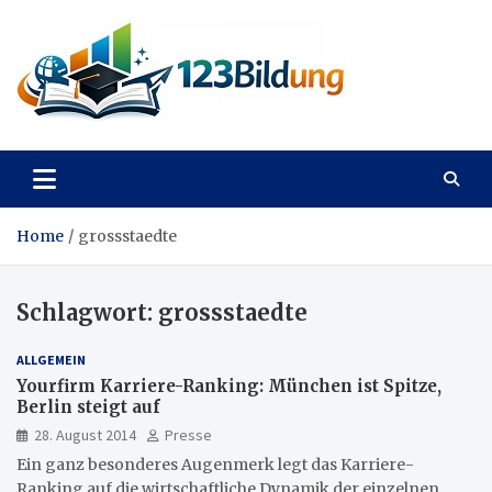
Skip
to
content
123Bildung
News und Infos aus dem Bildungswesen
Home
grossstaedte
Schlagwort:
grossstaedte
ALLGEMEIN
Yourfirm Karriere-Ranking: München ist Spitze,
Berlin steigt auf
28. August 2014
Presse
Ein ganz besonderes Augenmerk legt das Karriere-
Ranking auf die wirtschaftliche Dynamik der einzelnen