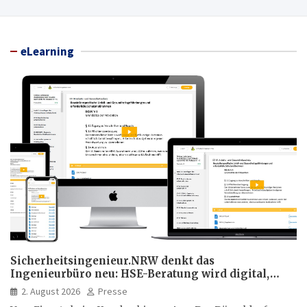
eLearning
Sicherheitsingenieur.NRW denkt das
Ingenieurbüro neu: HSE-Beratung wird digital,
hybrid und multimedial
2. August 2026
Presse