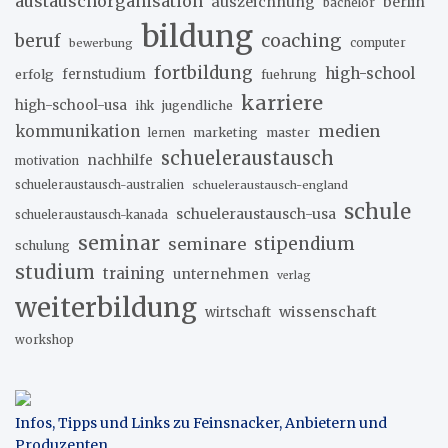
austauschorganisation
auszeichnung
berlin
bachelor
bildung
beruf
coaching
bewerbung
computer
fortbildung
high-school
erfolg
fernstudium
fuehrung
karriere
high-school-usa
ihk
jugendliche
medien
kommunikation
marketing
master
lernen
schueleraustausch
nachhilfe
motivation
schueleraustausch-australien
schueleraustausch-england
schule
schueleraustausch-usa
schueleraustausch-kanada
seminar
stipendium
seminare
schulung
studium
training
unternehmen
verlag
weiterbildung
wissenschaft
wirtschaft
workshop
Infos, Tipps und Links zu Feinsnacker, Anbietern und
Produzenten
.