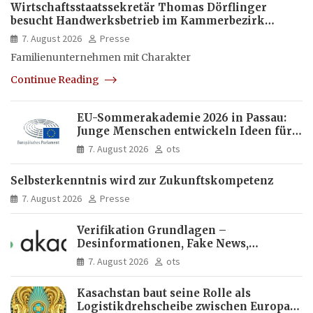
Wirtschaftsstaatssekretär Thomas Dörflinger
besucht Handwerksbetrieb im Kammerbezirk
Freiburg
7. August 2026
Presse
Familienunternehmen mit Charakter
Continue Reading
EU-Sommerakademie 2026 in Passau:
Junge Menschen entwickeln Ideen für
Europas Zukunft
7. August 2026
ots
Selbsterkenntnis wird zur Zukunftskompetenz
7. August 2026
Presse
Verifikation Grundlagen –
Desinformationen, Fake News,
manipulierte Inhalte | dpa-Akademie
7. August 2026
ots
Kasachstan baut seine Rolle als
Logistikdrehscheibe zwischen Europa