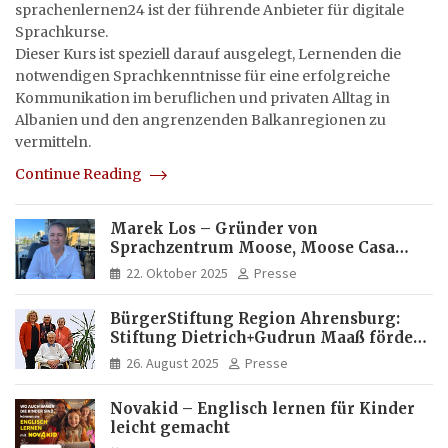
sprachenlernen24 ist der führende Anbieter für digitale
Sprachkurse.
Dieser Kurs ist speziell darauf ausgelegt, Lernenden die
notwendigen Sprachkenntnisse für eine erfolgreiche
Kommunikation im beruflichen und privaten Alltag in
Albanien und den angrenzenden Balkanregionen zu
vermitteln.
Continue Reading
Marek Los – Gründer von
Sprachzentrum Moose, Moose Casa
Italia und Apartamento Brasil |
22. Oktober 2025
Presse
Internationaler Experte für Bildung
und Investitionen in Brasilien
BürgerStiftung Region Ahrensburg:
Stiftung Dietrich+Gudrun Maaß fördert
Deutschkenntnisse von Frauen
26. August 2025
Presse
Novakid – Englisch lernen für Kinder
leicht gemacht