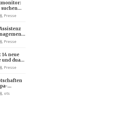
monitor:
 suchen
ehr KI-
Presse
Assistenz
anagement:
die
Presse
terbildung
 14 neue
 und dual
m Standort
Presse
tschaften
dpa-
ots