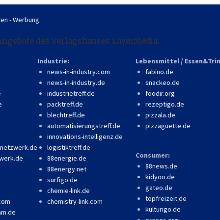
en - Werbung
Angebote des Verlagshauses LayerMedia:
Industrie:
Lebensmittel / Essen&Tri
news-in-industry.com
fabino.de
news-in-industry.de
snackeo.de
e
industrietreff.de
foodir.org
e
packtreff.de
rezeptigo.de
blechtreff.de
pizzala.de
automatisierungstreff.de
pizzaguette.de
innovations-intelligenz.de
-netzwerk.de
logistiktreff.de
Consumer:
werk.de
88energie.de
88news.de
88energy.net
kidyoo.de
surfigo.de
gateo.de
chemie-link.de
topfreizeit.de
.com
chemistry-link.com
kulturigo.de
mm.de
prosos.org