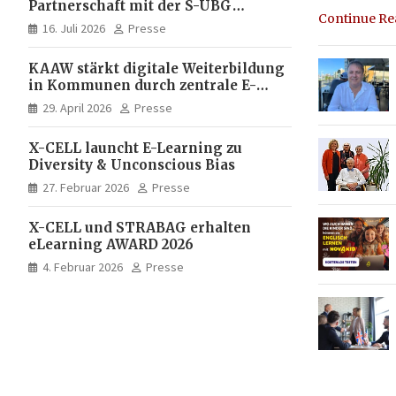
Partnerschaft mit der S-UBG
Continue R
vollständig in Unternehmerhand
16. Juli 2026
Presse
KAAW stärkt digitale Weiterbildung
in Kommunen durch zentrale E-
Learning Plattform von X-CELL
29. April 2026
Presse
X-CELL launcht E-Learning zu
Diversity & Unconscious Bias
27. Februar 2026
Presse
X-CELL und STRABAG erhalten
eLearning AWARD 2026
4. Februar 2026
Presse