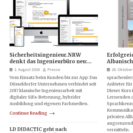
Sicherheitsingenieur.NRW
Erfolgrei
denkt das Ingenieurbüro neu:
Albanisch
HSE-Beratung wird digital,
sprachen
2. August 2026
Presse
28. Oktober
hybrid und multimedial
Vom Einsatz beim Kunden bis zur App: Das
sprachenler
Düsseldorfer Unternehmen verbindet seit
Anbieter für
2017 klassische Ingenieurarbeit mit
Dieser Kurs i
digitaler SiFa-Betreuung, hybrider
Lernenden d
Ausbildung und eigenen Fachmedien.
Sprachkenntn
Kommunikati
Continue Reading
privaten All
angrenzend
LD DIDACTIC geht nach
vermitteln.