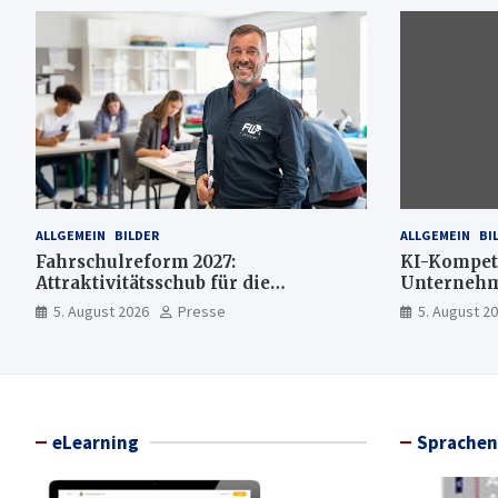
ALLGEMEIN
BILDER
ALLGEMEIN
BI
Fahrschulreform 2027:
KI-Kompet
Attraktivitätsschub für die
Unternehme
Fahrlehrerausbildung
mehr KI-E
5. August 2026
Presse
5. August 2
eLearning
Sprachen