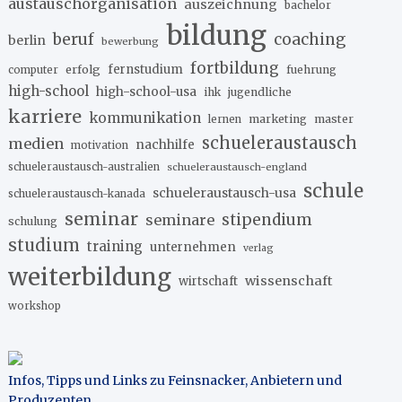
austauschorganisation
auszeichnung
bachelor
bildung
beruf
coaching
berlin
bewerbung
fortbildung
erfolg
fernstudium
fuehrung
computer
high-school
high-school-usa
ihk
jugendliche
karriere
kommunikation
marketing
master
lernen
schueleraustausch
medien
nachhilfe
motivation
schueleraustausch-australien
schueleraustausch-england
schule
schueleraustausch-usa
schueleraustausch-kanada
seminar
stipendium
seminare
schulung
studium
training
unternehmen
verlag
weiterbildung
wissenschaft
wirtschaft
workshop
Infos, Tipps und Links zu Feinsnacker, Anbietern und
Produzenten
.