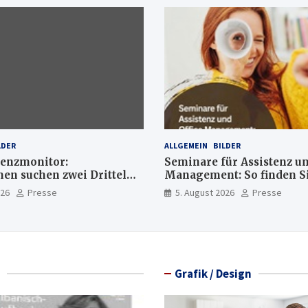
LDER
ALLGEMEIN
BILDER
enzmonitor:
Seminare für Assistenz un
n suchen zwei Drittel
Management: So finden Si
xperten
passende Weiterbildung
026
Presse
5. August 2026
Presse
Grafik / Design