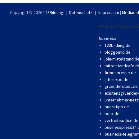
Copyright © 2026
123Bildung
Datenschutz
Impressum
|
Mediadat
Weitere Online-
Business:
123bildung.de
bloggomio.de
join-mittelstand.d
mittelstandcafe.d
firmenpresse.de
interexpo.de
gruenderstadt.de
existenzgruender
unternehmer-netz
buerotipp.de
bonx.de
vertriebsoffice.de
businesspress24
business-telegra