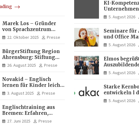
KI-Kompetenz
eading
Unternehmen
zwei Drittel m
5. August 2026
Experten
Marek Los – Gründer
von Sprachzentrum
Seminare für 
Moose, Moose Casa
und Office M
22. Oktober 2025
Presse
Italia und Apartamento
So finden Sie 
5. August 2026
Brasil | Internationaler
passende Wei
BürgerStiftung Region
Experte für Bildung und
Ahrensburg: Stiftung
Investitionen in
Elmos begrüßt
Dietrich+Gudrun Maaß
Brasilien
Auszubildende
26. August 2025
Presse
fördert
Studierende a
5. August 2026
Deutschkenntnisse von
Dortmund
Novakid – Englisch
Frauen
lernen für Kinder leicht
Starke Kernbo
gemacht
entwickeln l 
3. August 2025
Presse
Akademie
5. August 2026
Englischtraining aus
Bremen: Erfahren,
professionell, online
27. Juni 2025
Presse
zugänglich