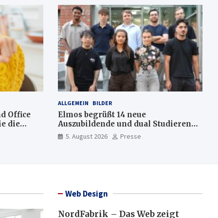
ALLGEMEIN
BILDER
d Office
Elmos begrüßt 14 neue
e die
Auszubildende und dual Studierende
am Standort Dortmund
5. August 2026
Presse
Web Design
NordFabrik – Das Web zeigt