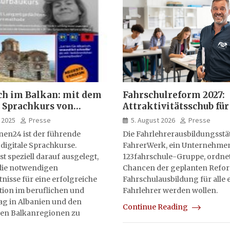
ch im Balkan: mit dem
Fahrschulreform 2027:
 Sprachkurs von
Attraktivitätsschub für
lernen24
Fahrlehrerausbildung
 2025
Presse
5. August 2026
Presse
nen24 ist der führende
Die Fahrlehrerausbildungsstä
 digitale Sprachkurse.
FahrerWerk, ein Unternehme
st speziell darauf ausgelegt,
123fahrschule-Gruppe, ordnet
ie notwendigen
Chancen der geplanten Refo
isse für eine erfolgreiche
Fahrschulausbildung für alle e
on im beruflichen und
Fahrlehrer werden wollen.
tag in Albanien und den
Continue Reading
en Balkanregionen zu