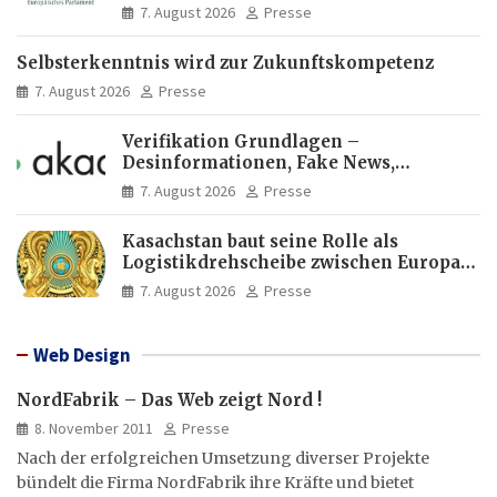
Europas Zukunft
7. August 2026
Presse
Selbsterkenntnis wird zur Zukunftskompetenz
7. August 2026
Presse
Verifikation Grundlagen –
Desinformationen, Fake News,
manipulierte Inhalte | dpa-Akademie
7. August 2026
Presse
Kasachstan baut seine Rolle als
Logistikdrehscheibe zwischen Europa
und Asien aus
7. August 2026
Presse
Web Design
NordFabrik – Das Web zeigt Nord !
8. November 2011
Presse
Nach der erfolgreichen Umsetzung diverser Projekte
bündelt die Firma NordFabrik ihre Kräfte und bietet