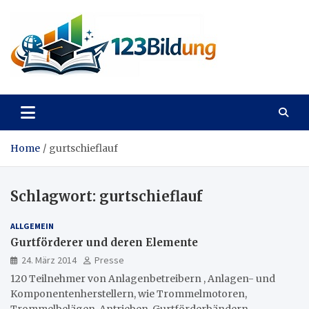
Skip
to
content
123Bildung
News und Infos aus dem Bildungswesen
Home
gurtschieflauf
Schlagwort:
gurtschieflauf
ALLGEMEIN
Gurtförderer und deren Elemente
24. März 2014
Presse
120 Teilnehmer von Anlagenbetreibern , Anlagen- und
Komponentenherstellern, wie Trommelmotoren,