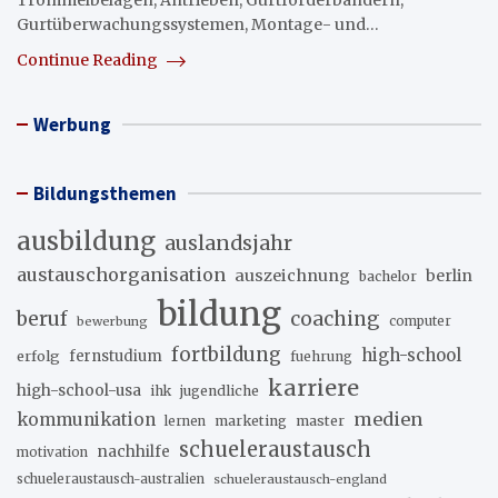
Trommelbelägen, Antrieben, Gurtförderbändern,
Gurtüberwachungssystemen, Montage- und…
Continue Reading
Werbung
Bildungsthemen
ausbildung
auslandsjahr
austauschorganisation
auszeichnung
berlin
bachelor
bildung
beruf
coaching
bewerbung
computer
fortbildung
high-school
erfolg
fernstudium
fuehrung
karriere
high-school-usa
ihk
jugendliche
medien
kommunikation
marketing
master
lernen
schueleraustausch
nachhilfe
motivation
schueleraustausch-australien
schueleraustausch-england