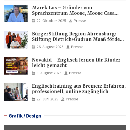
Marek Los – Gründer von
Sprachzentrum Moose, Moose Casa
Italia und Apartamento Brasil |
22. Oktober 2025
Presse
Internationaler Experte für Bildung
und Investitionen in Brasilien
BürgerStiftung Region Ahrensburg:
Stiftung Dietrich+Gudrun Maaß fördert
Deutschkenntnisse von Frauen
26. August 2025
Presse
Novakid – Englisch lernen für Kinder
leicht gemacht
3. August 2025
Presse
Englischtraining aus Bremen: Erfahren,
professionell, online zugänglich
27. Juni 2025
Presse
Grafik / Design