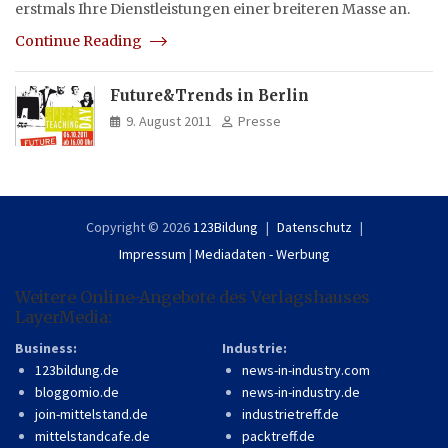
erstmals Ihre Dienstleistungen einer breiteren Masse an.
Continue Reading
Future&Trends in Berlin
9. August 2011
Presse
Copyright © 2026
123Bildung
Datenschutz
Impressum
|
Mediadaten - Werbung
Weitere Online-Angebote des Verlagshauses
LayerMedia:
Business:
Industrie:
123bildung.de
news-in-industry.com
bloggomio.de
news-in-industry.de
join-mittelstand.de
industrietreff.de
mittelstandcafe.de
packtreff.de