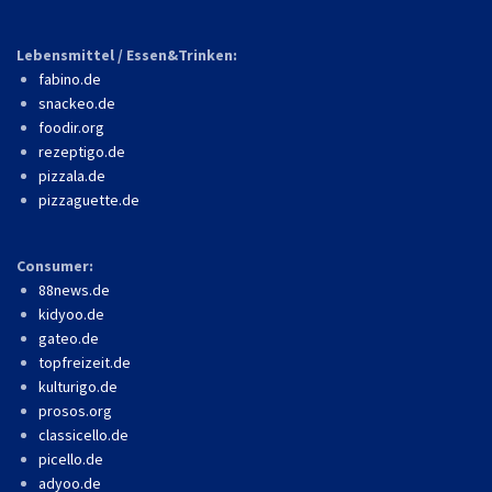
Lebensmittel / Essen&Trinken:
fabino.de
snackeo.de
foodir.org
rezeptigo.de
pizzala.de
pizzaguette.de
Consumer:
88news.de
kidyoo.de
gateo.de
topfreizeit.de
kulturigo.de
prosos.org
classicello.de
picello.de
adyoo.de