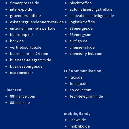
firmenpresse.de
blechtreff.de
interexpo.de
automatisierungstreff.de
gruenderstadt.de
innovations-intelligenz.de
existenzgruender-netzwerk.de
logistiktreff.de
unternehmer-netzwerk.de
88energie.de
buerotipp.de
88energy.net
bonx.de
surfigo.de
vertriebsoffice.de
chemie-link.de
businesspress24.com
chemistry-link.com
business-telegramm.de
businessburger.de
IT / Kommunikation:
marcomio.de
itiko.de
tooligo.de
Finanzen:
so-co-it.com
88finance.com
tech-telegramm.de
88finanz.de
mobile/Handy:
iinews.de
mobiliko.de