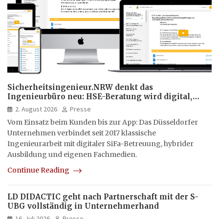
Sicherheitsingenieur.NRW denkt das
Ingenieurbüro neu: HSE-Beratung wird digital,
hybrid und multimedial
2. August 2026
Presse
Vom Einsatz beim Kunden bis zur App: Das Düsseldorfer
Unternehmen verbindet seit 2017 klassische
Ingenieurarbeit mit digitaler SiFa-Betreuung, hybrider
Ausbildung und eigenen Fachmedien.
Continue Reading
LD DIDACTIC geht nach Partnerschaft mit der S-
UBG vollständig in Unternehmerhand
16. Juli 2026
Presse