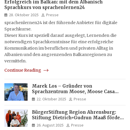
Erfolgreich im Balkan: mit dem Albanisch
Sprachkurs von sprachenlernen24
28. Oktober 2025
Presse
sprachenlernen24 ist der führende Anbieter für digitale
Sprachkurse.
Dieser Kurs ist speziell darauf ausgelegt, Lernenden die
notwendigen Sprachkenntnisse für eine erfolgreiche
Kommunikation im beruflichen und privaten Alltag in
Albanien und den angrenzenden Balkanregionen zu
vermitteln.
Continue Reading
Marek Los – Gründer von
Sprachzentrum Moose, Moose Casa
Italia und Apartamento Brasil |
22. Oktober 2025
Presse
Internationaler Experte für Bildung
und Investitionen in Brasilien
BürgerStiftung Region Ahrensburg:
Stiftung Dietrich+Gudrun Maaß fördert
Deutschkenntnisse von Frauen
26. August 2025
Presse