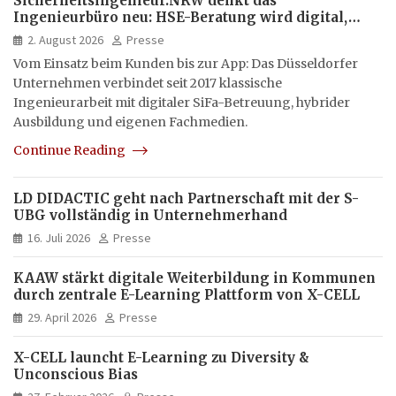
Sicherheitsingenieur.NRW denkt das
Ingenieurbüro neu: HSE-Beratung wird digital,
hybrid und multimedial
2. August 2026
Presse
Vom Einsatz beim Kunden bis zur App: Das Düsseldorfer
Unternehmen verbindet seit 2017 klassische
Ingenieurarbeit mit digitaler SiFa-Betreuung, hybrider
Ausbildung und eigenen Fachmedien.
Continue Reading
LD DIDACTIC geht nach Partnerschaft mit der S-
UBG vollständig in Unternehmerhand
16. Juli 2026
Presse
KAAW stärkt digitale Weiterbildung in Kommunen
durch zentrale E-Learning Plattform von X-CELL
29. April 2026
Presse
X-CELL launcht E-Learning zu Diversity &
Unconscious Bias