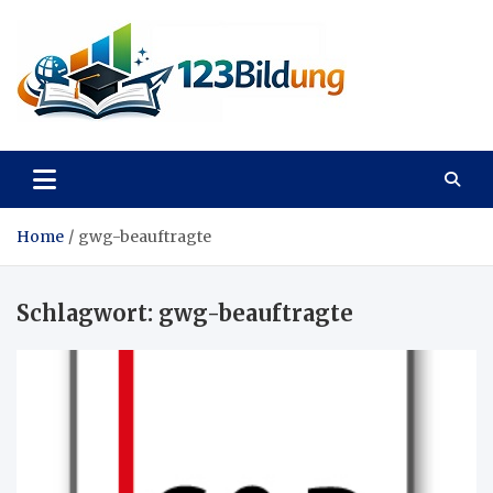
Skip
to
content
123Bildung
News und Infos aus dem Bildungswesen
Home
gwg-beauftragte
Schlagwort:
gwg-beauftragte