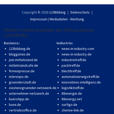
Copyright © 2026
123Bildung
Datenschutz
Impressum
|
Mediadaten - Werbung
Weitere Online-Angebote des Verlagshauses
LayerMedia:
Business:
Industrie:
123bildung.de
news-in-industry.com
bloggomio.de
news-in-industry.de
join-mittelstand.de
industrietreff.de
mittelstandcafe.de
packtreff.de
firmenpresse.de
blechtreff.de
interexpo.de
automatisierungstreff.de
gruenderstadt.de
innovations-intelligenz.de
existenzgruender-netzwerk.de
logistiktreff.de
unternehmer-netzwerk.de
88energie.de
buerotipp.de
88energy.net
bonx.de
surfigo.de
vertriebsoffice.de
chemie-link.de