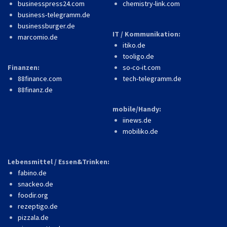
businesspress24.com
chemistry-link.com
business-telegramm.de
businessburger.de
IT / Kommunikation:
marcomio.de
itiko.de
tooligo.de
Finanzen:
so-co-it.com
88finance.com
tech-telegramm.de
88finanz.de
mobile/Handy:
iinews.de
mobiliko.de
Lebensmittel / Essen&Trinken:
fabino.de
snackeo.de
foodir.org
rezeptigo.de
pizzala.de