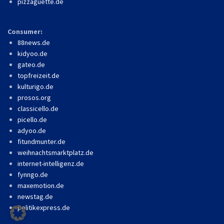
pizzaguette.de
Consumer:
88news.de
kidyoo.de
gateo.de
topfreizeit.de
kulturigo.de
prosos.org
classicello.de
picello.de
adyoo.de
fitundmunter.de
weihnachtsmarktplatz.de
internet-intelligenz.de
fynngo.de
maxemotion.de
newstag.de
politikexpress.de