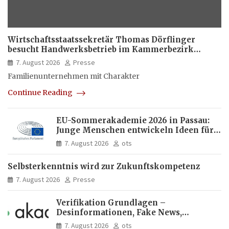
Wirtschaftsstaatssekretär Thomas Dörflinger
besucht Handwerksbetrieb im Kammerbezirk
Freiburg
7. August 2026
Presse
Familienunternehmen mit Charakter
Continue Reading
EU-Sommerakademie 2026 in Passau:
Junge Menschen entwickeln Ideen für
Europas Zukunft
7. August 2026
ots
Selbsterkenntnis wird zur Zukunftskompetenz
7. August 2026
Presse
Verifikation Grundlagen –
Desinformationen, Fake News,
manipulierte Inhalte | dpa-Akademie
7. August 2026
ots