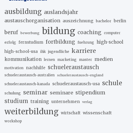
ausbildung
auslandsjahr
austauschorganisation
auszeichnung
berlin
bachelor
bildung
beruf
coaching
bewerbung
computer
fortbildung
high-school
erfolg
fernstudium
fuehrung
karriere
high-school-usa
ihk
jugendliche
medien
kommunikation
marketing
master
lernen
schueleraustausch
nachhilfe
motivation
schueleraustausch-australien
schueleraustausch-england
schule
schueleraustausch-usa
schueleraustausch-kanada
seminar
stipendium
seminare
schulung
studium
training
unternehmen
verlag
weiterbildung
wissenschaft
wirtschaft
workshop