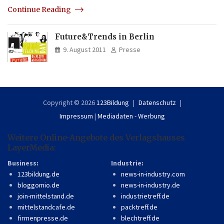
Continue Reading
Future&Trends in Berlin
9. August 2011
Presse
Copyright © 2026
123Bildung
Datenschutz
Impressum
|
Mediadaten - Werbung
Weitere Online-Angebote des Verlagshauses
LayerMedia:
Business:
Industrie:
123bildung.de
news-in-industry.com
bloggomio.de
news-in-industry.de
join-mittelstand.de
industrietreff.de
mittelstandcafe.de
packtreff.de
firmenpresse.de
blechtreff.de