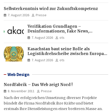
Selbsterkenntnis wird zur Zukunftskompetenz
7. August 2026
Presse
Verifikation Grundlagen –
Desinformationen, Fake News,
manipulierte Inhalte | dpa-Akademie
7. August 2026
ots
Kasachstan baut seine Rolle als
Logistikdrehscheibe zwischen Europa
und Asien aus
7. August 2026
ots
Web Design
NordFabrik – Das Web zeigt Nord !
8. November 2011
Presse
Nach der erfolgreichen Umsetzung diverser Projekte
bündelt die Firma NordFabrik ihre Kräfte und bietet
erstmals Ihre Dienstleistungen einer breiteren Masse an.