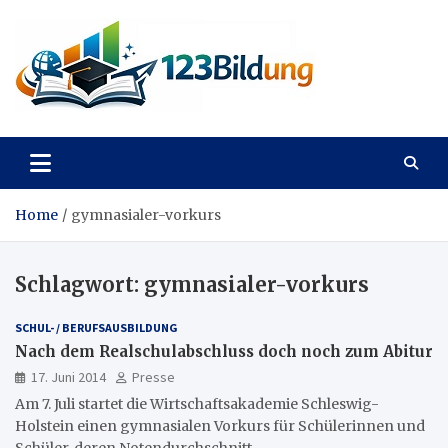
Skip
to
content
123Bildung
News und Infos aus dem Bildungswesen
Home
gymnasialer-vorkurs
Schlagwort:
gymnasialer-vorkurs
SCHUL- / BERUFSAUSBILDUNG
Nach dem Realschulabschluss doch noch zum Abitur
17. Juni 2014
Presse
Am 7. Juli startet die Wirtschaftsakademie Schleswig-
Holstein einen gymnasialen Vorkurs für Schülerinnen und