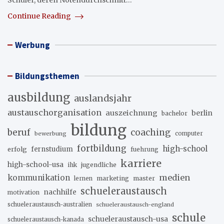
Schüler, deren Notendurchschnitt…
Continue Reading
Werbung
Bildungsthemen
ausbildung
auslandsjahr
austauschorganisation
auszeichnung
berlin
bachelor
bildung
beruf
coaching
bewerbung
computer
fortbildung
high-school
erfolg
fernstudium
fuehrung
karriere
high-school-usa
ihk
jugendliche
medien
kommunikation
marketing
master
lernen
schueleraustausch
nachhilfe
motivation
schueleraustausch-australien
schueleraustausch-england
schule
schueleraustausch-usa
schueleraustausch-kanada