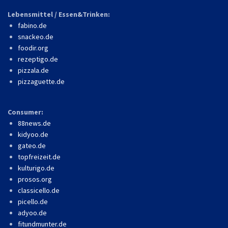
Lebensmittel / Essen&Trinken:
fabino.de
snackeo.de
foodir.org
rezeptigo.de
pizzala.de
pizzaguette.de
Consumer:
88news.de
kidyoo.de
gateo.de
topfreizeit.de
kulturigo.de
prosos.org
classicello.de
picello.de
adyoo.de
fitundmunter.de