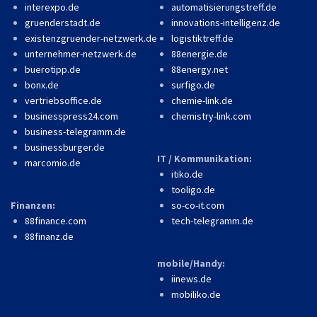
interexpo.de
automatisierungstreff.de
gruenderstadt.de
innovations-intelligenz.de
existenzgruender-netzwerk.de
logistiktreff.de
unternehmer-netzwerk.de
88energie.de
buerotipp.de
88energy.net
bonx.de
surfigo.de
vertriebsoffice.de
chemie-link.de
businesspress24.com
chemistry-link.com
business-telegramm.de
businessburger.de
IT / Kommunikation:
marcomio.de
itiko.de
tooligo.de
Finanzen:
so-co-it.com
88finance.com
tech-telegramm.de
88finanz.de
mobile/Handy:
iinews.de
mobiliko.de