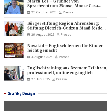
Marek Los – Gründer von
Sprachzentrum Moose, Moose Casa
Italia und Apartamento Brasil |
22. Oktober 2025
Presse
Internationaler Experte für Bildung
und Investitionen in Brasilien
BürgerStiftung Region Ahrensburg:
Stiftung Dietrich+Gudrun Maaß fördert
Deutschkenntnisse von Frauen
26. August 2025
Presse
Novakid – Englisch lernen für Kinder
leicht gemacht
3. August 2025
Presse
Englischtraining aus Bremen: Erfahren,
professionell, online zugänglich
27. Juni 2025
Presse
Grafik / Design