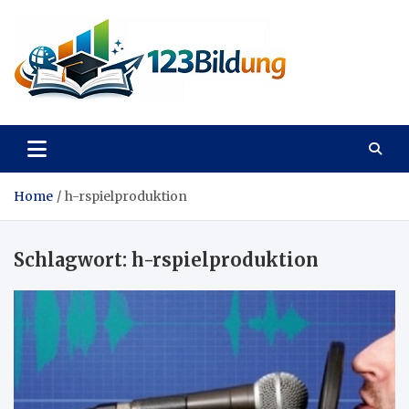
Skip
to
content
123Bildung
News und Infos aus dem Bildungswesen
Home
h-rspielproduktion
Schlagwort:
h-rspielproduktion