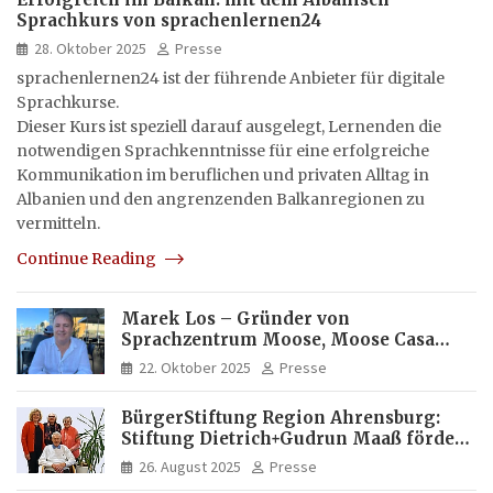
Sprachkurs von sprachenlernen24
28. Oktober 2025
Presse
sprachenlernen24 ist der führende Anbieter für digitale
Sprachkurse.
Dieser Kurs ist speziell darauf ausgelegt, Lernenden die
notwendigen Sprachkenntnisse für eine erfolgreiche
Kommunikation im beruflichen und privaten Alltag in
Albanien und den angrenzenden Balkanregionen zu
vermitteln.
Continue Reading
Marek Los – Gründer von
Sprachzentrum Moose, Moose Casa
Italia und Apartamento Brasil |
22. Oktober 2025
Presse
Internationaler Experte für Bildung
und Investitionen in Brasilien
BürgerStiftung Region Ahrensburg:
Stiftung Dietrich+Gudrun Maaß fördert
Deutschkenntnisse von Frauen
26. August 2025
Presse