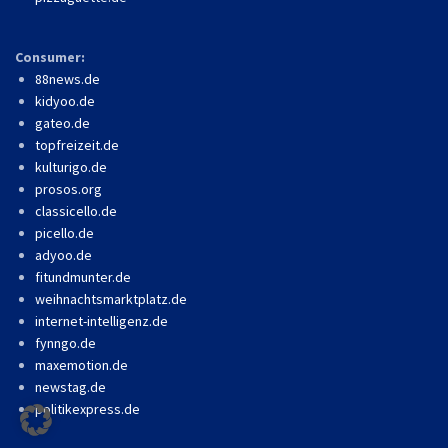
Consumer:
88news.de
kidyoo.de
gateo.de
topfreizeit.de
kulturigo.de
prosos.org
classicello.de
picello.de
adyoo.de
fitundmunter.de
weihnachtsmarktplatz.de
internet-intelligenz.de
fynngo.de
maxemotion.de
newstag.de
politikexpress.de