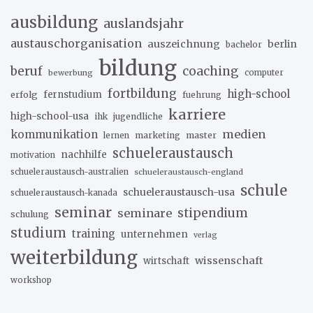
ausbildung
auslandsjahr
austauschorganisation
auszeichnung
berlin
bachelor
bildung
beruf
coaching
bewerbung
computer
fortbildung
high-school
erfolg
fernstudium
fuehrung
karriere
high-school-usa
ihk
jugendliche
medien
kommunikation
marketing
master
lernen
schueleraustausch
nachhilfe
motivation
schueleraustausch-australien
schueleraustausch-england
schule
schueleraustausch-usa
schueleraustausch-kanada
seminar
stipendium
seminare
schulung
studium
training
unternehmen
verlag
weiterbildung
wissenschaft
wirtschaft
workshop