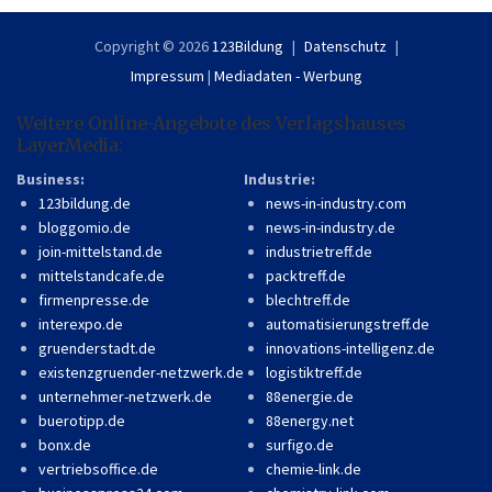
Copyright © 2026
123Bildung
Datenschutz
Impressum
|
Mediadaten - Werbung
Weitere Online-Angebote des Verlagshauses
LayerMedia:
Business:
Industrie:
123bildung.de
news-in-industry.com
bloggomio.de
news-in-industry.de
join-mittelstand.de
industrietreff.de
mittelstandcafe.de
packtreff.de
firmenpresse.de
blechtreff.de
interexpo.de
automatisierungstreff.de
gruenderstadt.de
innovations-intelligenz.de
existenzgruender-netzwerk.de
logistiktreff.de
unternehmer-netzwerk.de
88energie.de
buerotipp.de
88energy.net
bonx.de
surfigo.de
vertriebsoffice.de
chemie-link.de