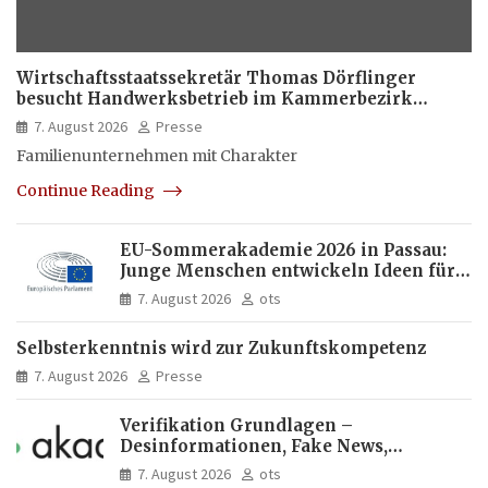
Wirtschaftsstaatssekretär Thomas Dörflinger
besucht Handwerksbetrieb im Kammerbezirk
Freiburg
7. August 2026
Presse
Familienunternehmen mit Charakter
Continue Reading
EU-Sommerakademie 2026 in Passau:
Junge Menschen entwickeln Ideen für
Europas Zukunft
7. August 2026
ots
Selbsterkenntnis wird zur Zukunftskompetenz
7. August 2026
Presse
Verifikation Grundlagen –
Desinformationen, Fake News,
manipulierte Inhalte | dpa-Akademie
7. August 2026
ots