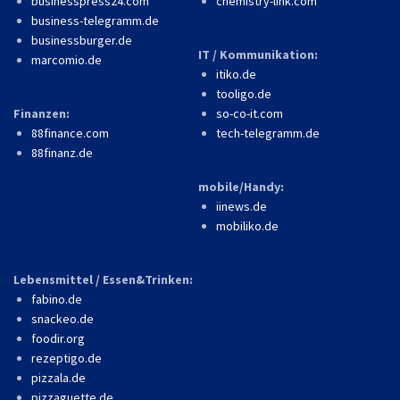
businesspress24.com
chemistry-link.com
business-telegramm.de
businessburger.de
IT / Kommunikation:
marcomio.de
itiko.de
tooligo.de
Finanzen:
so-co-it.com
88finance.com
tech-telegramm.de
88finanz.de
mobile/Handy:
iinews.de
mobiliko.de
Lebensmittel / Essen&Trinken:
fabino.de
snackeo.de
foodir.org
rezeptigo.de
pizzala.de
pizzaguette.de