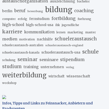
austauschorganisation
auszeichnung
bachelor
bildung
beruf
coaching
berlin
bewerbung
fortbildung
erfolg
fernstudium
fuehrung
computer
high-school
high-school-usa
ihk
jugendliche
karriere
kommunikation
marketing
master
lernen
schueleraustausch
medien
nachhilfe
motivation
schueleraustausch-australien
schueleraustausch-england
schule
schueleraustausch-usa
schueleraustausch-kanada
seminar
stipendium
seminare
schulung
studium
training
unternehmen
verlag
weiterbildung
wissenschaft
wirtschaft
workshop
Infos, Tipps und Links zu Feinsnacker, Anbietern und
Produzenten
.