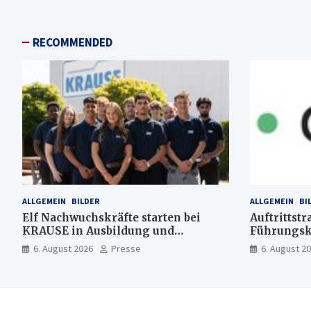
RECOMMENDED
ALLGEMEIN
BILDER
ALLGEMEIN
BI
Elf Nachwuchskräfte starten bei
Auftrittstr
KRAUSE in Ausbildung und
Führungsk
Jahrespraktikum
6. August 2026
Presse
6. August 2