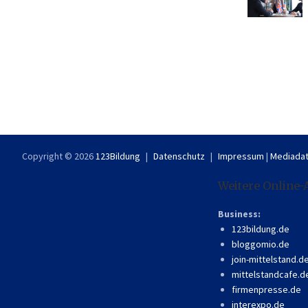
Copyright © 2026
123Bildung
Datenschutz
Impressum
|
Mediadat
Weitere Online-
Business:
123bildung.de
bloggomio.de
join-mittelstand.d
mittelstandcafe.d
firmenpresse.de
interexpo.de