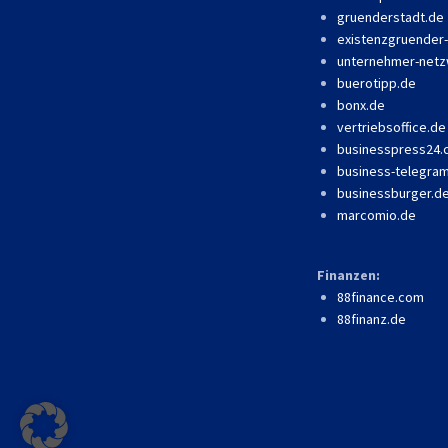
gruenderstadt.de
existenzgruender
unternehmer-netz
buerotipp.de
bonx.de
vertriebsoffice.de
businesspress24
business-telegra
businessburger.d
marcomio.de
Finanzen:
88finance.com
88finanz.de