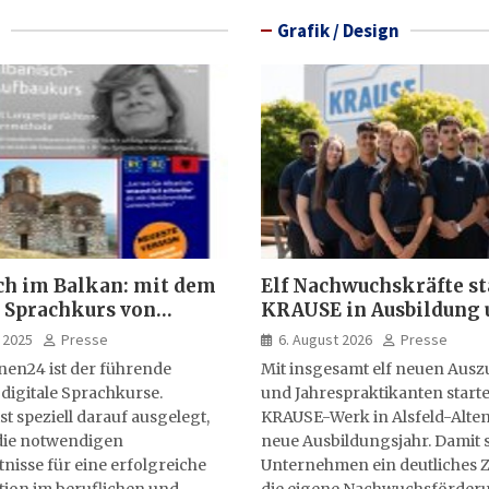
Grafik / Design
ch im Balkan: mit dem
Elf Nachwuchskräfte st
 Sprachkurs von
KRAUSE in Ausbildung 
lernen24
Jahrespraktikum
 2025
Presse
6. August 2026
Presse
nen24 ist der führende
Mit insgesamt elf neuen Aus
 digitale Sprachkurse.
und Jahrespraktikanten starte
st speziell darauf ausgelegt,
KRAUSE-Werk in Alsfeld-Alten
ie notwendigen
neue Ausbildungsjahr. Damit s
isse für eine erfolgreiche
Unternehmen ein deutliches Z