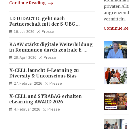
Kommunikati
Continue Reading
privaten All
angrenzend
LD DIDACTIC geht nach
vermitteln.
Partnerschaft mit der S-UBG
Continue R
vollständig in Unternehmerhand
16. Juli 2026
Presse
KAAW stärkt digitale Weiterbildung
in Kommunen durch zentrale E-
Learning Plattform von X-CELL
29. April 2026
Presse
X-CELL launcht E-Learning zu
Diversity & Unconscious Bias
27. Februar 2026
Presse
X-CELL und STRABAG erhalten
eLearning AWARD 2026
4. Februar 2026
Presse