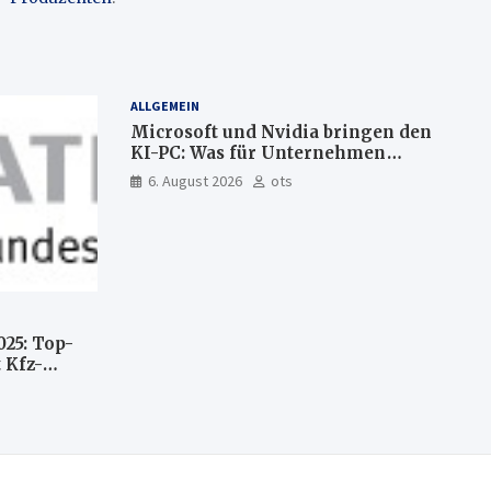
ALLGEMEIN
Microsoft und Nvidia bringen den
KI-PC: Was für Unternehmen
künftig direkt auf Ihrem Computer
6. August 2026
ots
läuft und was weiter in der Cloud
bleibt
025: Top-
 Kfz-
n
llte