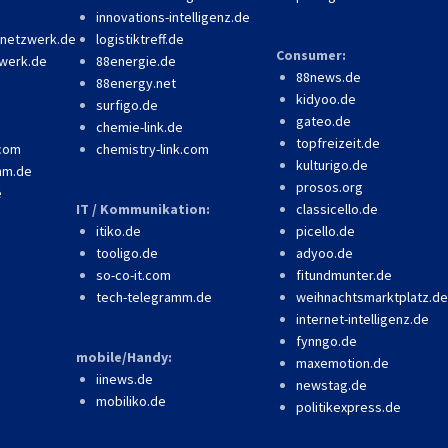
innovations-intelligenz.de
-netzwerk.de
logistiktreff.de
Consumer:
werk.de
88energie.de
88news.de
88energy.net
kidyoo.de
surfigo.de
gateo.de
chemie-link.de
topfreizeit.de
.com
chemistry-link.com
kulturigo.de
mm.de
prosos.org
e
IT / Kommunikation:
classicello.de
itiko.de
picello.de
tooligo.de
adyoo.de
so-co-it.com
fitundmunter.de
tech-telegramm.de
weihnachtsmarktplatz.de
internet-intelligenz.de
fynngo.de
mobile/Handy:
maxemotion.de
iinews.de
newstag.de
mobiliko.de
politikexpress.de