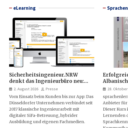
eLearning
Sprachen
Sicherheitsingenieur.NRW
Erfolgrei
denkt das Ingenieurbüro neu:
Albanisch
HSE-Beratung wird digital,
sprachen
2. August 2026
Presse
28. Oktober
hybrid und multimedial
Vom Einsatz beim Kunden bis zur App: Das
sprachenler
Düsseldorfer Unternehmen verbindet seit
Anbieter für
2017 klassische Ingenieurarbeit mit
Dieser Kurs i
digitaler SiFa-Betreuung, hybrider
Lernenden d
Ausbildung und eigenen Fachmedien.
Sprachkenntn