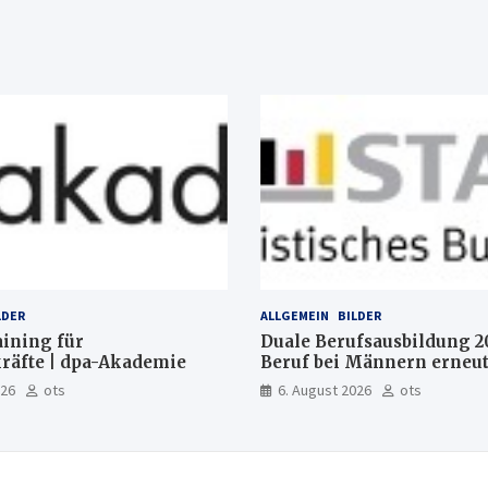
LDER
ALLGEMEIN
BILDER
aining für
Duale Berufsausbildung 2
räfte | dpa-Akademie
Beruf bei Männern erneut
Mechatroniker, bei Fraue
026
ots
6. August 2026
ots
medizinische Fachangeste