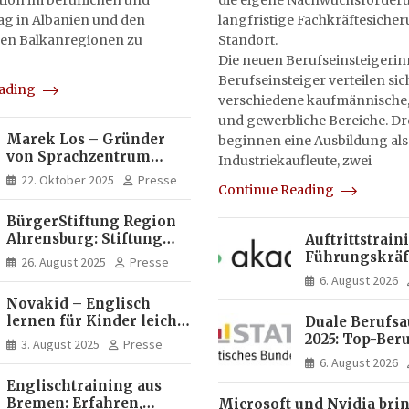
on im beruflichen und
die eigene Nachwuchsförderu
tag in Albanien und den
langfristige Fachkräftesiche
en Balkanregionen zu
Standort.
Die neuen Berufseinsteigeri
Berufseinsteiger verteilen sic
eading
verschiedene kaufmännische,
und gewerbliche Bereiche. Dr
Marek Los – Gründer
beginnen eine Ausbildung als
von Sprachzentrum
Industriekaufleute, zwei
Moose, Moose Casa
22. Oktober 2025
Presse
Continue Reading
Italia und Apartamento
Brasil | Internationaler
BürgerStiftung Region
Experte für Bildung und
Ahrensburg: Stiftung
Auftrittstrain
Investitionen in
Dietrich+Gudrun Maaß
Führungskräft
Brasilien
26. August 2025
Presse
fördert
Akademie
6. August 2026
Deutschkenntnisse von
Novakid – Englisch
Frauen
lernen für Kinder leicht
Duale Berufs
gemacht
2025: Top-Beru
3. August 2025
Presse
Männern erne
6. August 2026
Mechatroniker
Englischtraining aus
Frauen mediz
Bremen: Erfahren,
Microsoft und Nvidia bri
Fachangestell