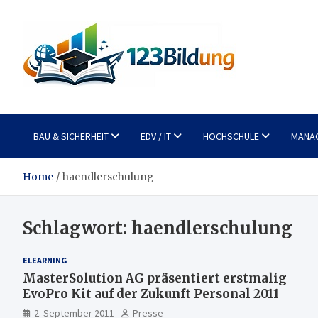
Skip
to
content
123Bildung
News und Infos aus dem Bildungswesen
BAU & SICHERHEIT
EDV / IT
HOCHSCHULE
MANA
Home
haendlerschulung
Schlagwort:
haendlerschulung
ELEARNING
MasterSolution AG präsentiert erstmalig
EvoPro Kit auf der Zukunft Personal 2011
2. September 2011
Presse