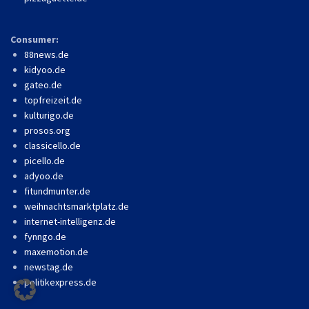
Consumer:
88news.de
kidyoo.de
gateo.de
topfreizeit.de
kulturigo.de
prosos.org
classicello.de
picello.de
adyoo.de
fitundmunter.de
weihnachtsmarktplatz.de
internet-intelligenz.de
fynngo.de
maxemotion.de
newstag.de
politikexpress.de