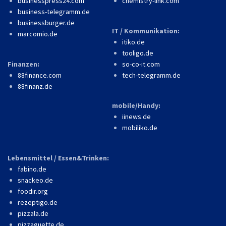
businesspress24.com
chemistry-link.com
business-telegramm.de
businessburger.de
IT / Kommunikation:
marcomio.de
itiko.de
tooligo.de
Finanzen:
so-co-it.com
88finance.com
tech-telegramm.de
88finanz.de
mobile/Handy:
iinews.de
mobiliko.de
Lebensmittel / Essen&Trinken:
fabino.de
snackeo.de
foodir.org
rezeptigo.de
pizzala.de
pizzaguette.de