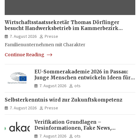
Wirtschaftsstaatssekretär Thomas Dörflinger
besucht Handwerksbetrieb im Kammerbezirk
Freiburg
7. August 2026
Presse
Familienunternehmen mit Charakter
Continue Reading
EU-Sommerakademie 2026 in Passau:
Junge Menschen entwickeln Ideen für
Europas Zukunft
7. August 2026
ots
Selbsterkenntnis wird zur Zukunftskompetenz
7. August 2026
Presse
Verifikation Grundlagen –
Desinformationen, Fake News,
manipulierte Inhalte | dpa-Akademie
7. August 2026
ots