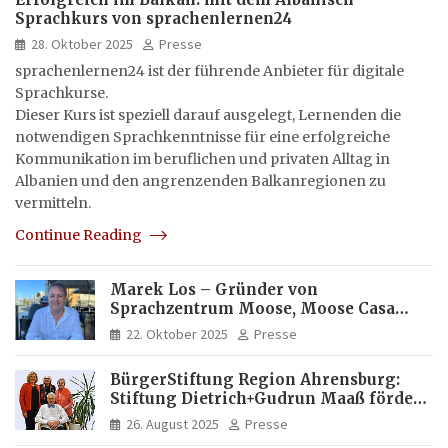
Sprachkurs von sprachenlernen24
28. Oktober 2025
Presse
sprachenlernen24 ist der führende Anbieter für digitale
Sprachkurse.
Dieser Kurs ist speziell darauf ausgelegt, Lernenden die
notwendigen Sprachkenntnisse für eine erfolgreiche
Kommunikation im beruflichen und privaten Alltag in
Albanien und den angrenzenden Balkanregionen zu
vermitteln.
Continue Reading
Marek Los – Gründer von
Sprachzentrum Moose, Moose Casa
Italia und Apartamento Brasil |
22. Oktober 2025
Presse
Internationaler Experte für Bildung
und Investitionen in Brasilien
BürgerStiftung Region Ahrensburg:
Stiftung Dietrich+Gudrun Maaß fördert
Deutschkenntnisse von Frauen
26. August 2025
Presse