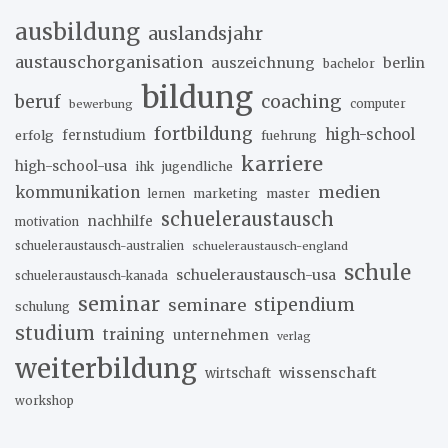
ausbildung
auslandsjahr
austauschorganisation
auszeichnung
berlin
bachelor
bildung
beruf
coaching
bewerbung
computer
fortbildung
high-school
erfolg
fernstudium
fuehrung
karriere
high-school-usa
ihk
jugendliche
medien
kommunikation
marketing
master
lernen
schueleraustausch
nachhilfe
motivation
schueleraustausch-australien
schueleraustausch-england
schule
schueleraustausch-usa
schueleraustausch-kanada
seminar
stipendium
seminare
schulung
studium
training
unternehmen
verlag
weiterbildung
wissenschaft
wirtschaft
workshop