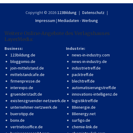
Copyright © 2026
123Bildung
Datenschutz
Impressum
|
Mediadaten - Werbung
Weitere Online-Angebote des Verlagshauses
LayerMedia:
Business:
Industrie:
123bildung.de
news-in-industry.com
bloggomio.de
news-in-industry.de
join-mittelstand.de
industrietreff.de
mittelstandcafe.de
packtreff.de
firmenpresse.de
blechtreff.de
interexpo.de
automatisierungstreff.de
gruenderstadt.de
innovations-intelligenz.de
existenzgruender-netzwerk.de
logistiktreff.de
unternehmer-netzwerk.de
88energie.de
buerotipp.de
88energy.net
bonx.de
surfigo.de
vertriebsoffice.de
chemie-link.de