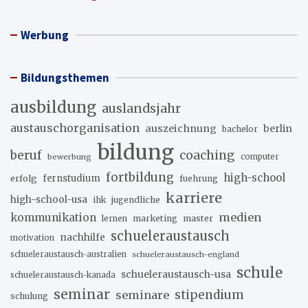
Werbung
Bildungsthemen
ausbildung
auslandsjahr
austauschorganisation
auszeichnung
berlin
bachelor
bildung
beruf
coaching
bewerbung
computer
fortbildung
high-school
erfolg
fernstudium
fuehrung
karriere
high-school-usa
ihk
jugendliche
medien
kommunikation
marketing
master
lernen
schueleraustausch
nachhilfe
motivation
schueleraustausch-australien
schueleraustausch-england
schule
schueleraustausch-usa
schueleraustausch-kanada
seminar
stipendium
seminare
schulung