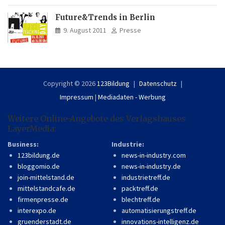
Future&Trends in Berlin
9. August 2011
Presse
Copyright © 2026
123Bildung
Datenschutz
Impressum
|
Mediadaten - Werbung
Weitere Online-Angebote des Verlagshauses
LayerMedia:
Business:
Industrie:
123bildung.de
news-in-industry.com
bloggomio.de
news-in-industry.de
join-mittelstand.de
industrietreff.de
mittelstandcafe.de
packtreff.de
firmenpresse.de
blechtreff.de
interexpo.de
automatisierungstreff.de
gruenderstadt.de
innovations-intelligenz.de