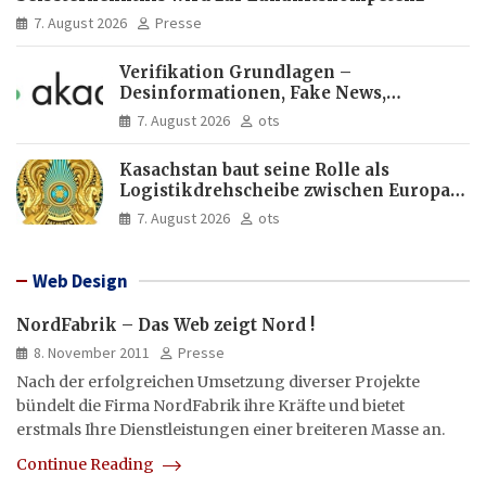
7. August 2026
Presse
Verifikation Grundlagen –
Desinformationen, Fake News,
manipulierte Inhalte | dpa-Akademie
7. August 2026
ots
Kasachstan baut seine Rolle als
Logistikdrehscheibe zwischen Europa
und Asien aus
7. August 2026
ots
Web Design
NordFabrik – Das Web zeigt Nord !
8. November 2011
Presse
Nach der erfolgreichen Umsetzung diverser Projekte
bündelt die Firma NordFabrik ihre Kräfte und bietet
erstmals Ihre Dienstleistungen einer breiteren Masse an.
Continue Reading