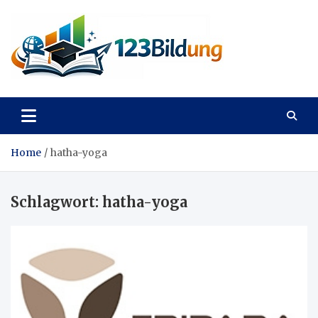
Skip
to
content
123Bildung
News und Infos aus dem Bildungswesen
Home
hatha-yoga
Schlagwort:
hatha-yoga