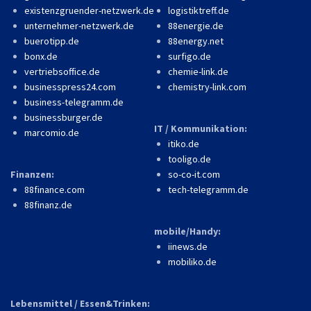
existenzgruender-netzwerk.de
logistiktreff.de
unternehmer-netzwerk.de
88energie.de
buerotipp.de
88energy.net
bonx.de
surfigo.de
vertriebsoffice.de
chemie-link.de
businesspress24.com
chemistry-link.com
business-telegramm.de
businessburger.de
IT / Kommunikation:
marcomio.de
itiko.de
tooligo.de
Finanzen:
so-co-it.com
88finance.com
tech-telegramm.de
88finanz.de
mobile/Handy:
iinews.de
mobiliko.de
Lebensmittel / Essen&Trinken: