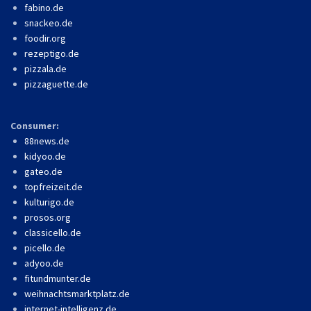
fabino.de
snackeo.de
foodir.org
rezeptigo.de
pizzala.de
pizzaguette.de
Consumer:
88news.de
kidyoo.de
gateo.de
topfreizeit.de
kulturigo.de
prosos.org
classicello.de
picello.de
adyoo.de
fitundmunter.de
weihnachtsmarktplatz.de
internet-intelligenz.de