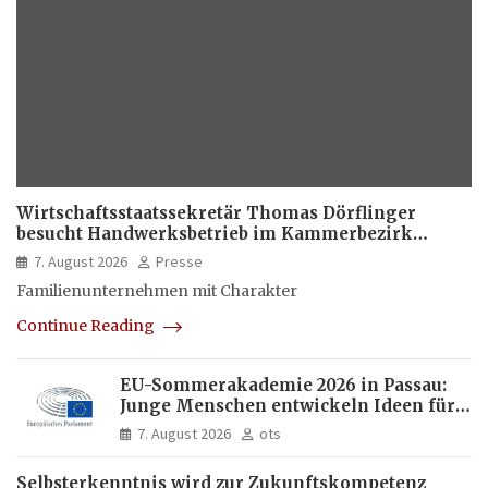
Wirtschaftsstaatssekretär Thomas Dörflinger
besucht Handwerksbetrieb im Kammerbezirk
Freiburg
7. August 2026
Presse
Familienunternehmen mit Charakter
Continue Reading
EU-Sommerakademie 2026 in Passau:
Junge Menschen entwickeln Ideen für
Europas Zukunft
7. August 2026
ots
Selbsterkenntnis wird zur Zukunftskompetenz