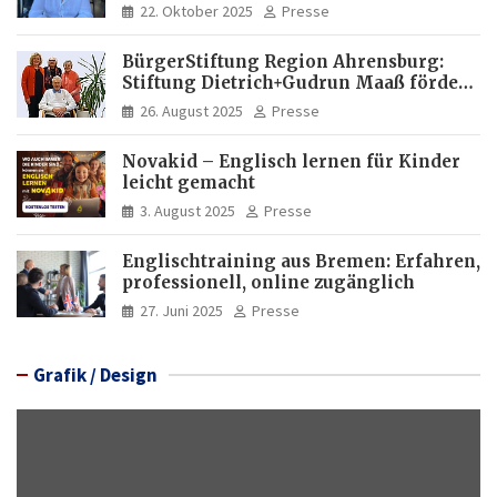
Italia und Apartamento Brasil |
22. Oktober 2025
Presse
Internationaler Experte für Bildung
und Investitionen in Brasilien
BürgerStiftung Region Ahrensburg:
Stiftung Dietrich+Gudrun Maaß fördert
Deutschkenntnisse von Frauen
26. August 2025
Presse
Novakid – Englisch lernen für Kinder
leicht gemacht
3. August 2025
Presse
Englischtraining aus Bremen: Erfahren,
professionell, online zugänglich
27. Juni 2025
Presse
Grafik / Design