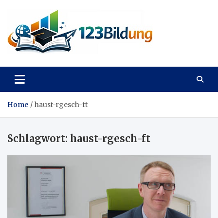
Skip
to
content
123Bildung
News und Infos aus dem Bildungswesen
Home
haust-rgesch-ft
Schlagwort:
haust-rgesch-ft