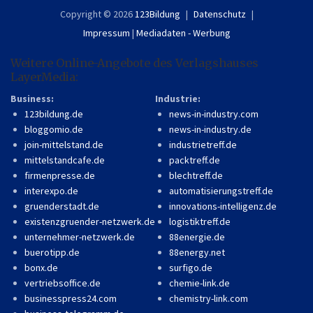
Copyright © 2026
123Bildung
Datenschutz
Impressum
|
Mediadaten - Werbung
Weitere Online-Angebote des Verlagshauses
LayerMedia:
Business:
Industrie:
123bildung.de
news-in-industry.com
bloggomio.de
news-in-industry.de
join-mittelstand.de
industrietreff.de
mittelstandcafe.de
packtreff.de
firmenpresse.de
blechtreff.de
interexpo.de
automatisierungstreff.de
gruenderstadt.de
innovations-intelligenz.de
existenzgruender-netzwerk.de
logistiktreff.de
unternehmer-netzwerk.de
88energie.de
buerotipp.de
88energy.net
bonx.de
surfigo.de
vertriebsoffice.de
chemie-link.de
businesspress24.com
chemistry-link.com