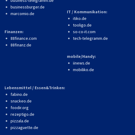
business-telegramm.de
businessburger.de
IT / Kommunikation:
marcomio.de
itiko.de
tooligo.de
Finanzen:
so-co-it.com
88finance.com
tech-telegramm.de
88finanz.de
mobile/Handy:
iinews.de
mobiliko.de
Lebensmittel / Essen&Trinken:
fabino.de
snackeo.de
foodir.org
rezeptigo.de
pizzala.de
pizzaguette.de