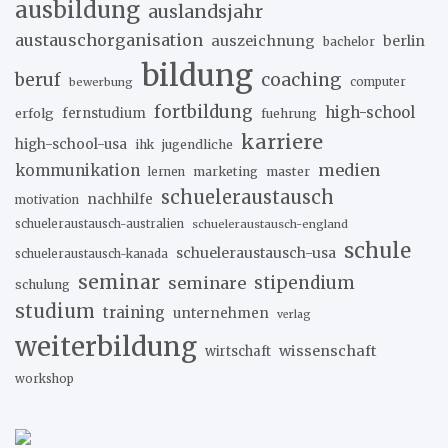
ausbildung
auslandsjahr
austauschorganisation
auszeichnung
berlin
bachelor
bildung
beruf
coaching
bewerbung
computer
fortbildung
high-school
erfolg
fernstudium
fuehrung
karriere
high-school-usa
ihk
jugendliche
medien
kommunikation
marketing
master
lernen
schueleraustausch
nachhilfe
motivation
schueleraustausch-australien
schueleraustausch-england
schule
schueleraustausch-usa
schueleraustausch-kanada
seminar
stipendium
seminare
schulung
studium
training
unternehmen
verlag
weiterbildung
wissenschaft
wirtschaft
workshop