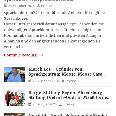
28. Oktober 2025
Presse
sprachenlernen24 ist der führende Anbieter für digitale
Sprachkurse.
Dieser Kurs ist speziell darauf ausgelegt, Lernenden die
notwendigen Sprachkenntnisse für eine erfolgreiche
Kommunikation im beruflichen und privaten Alltag in
Albanien und den angrenzenden Balkanregionen zu
vermitteln.
Continue Reading
Marek Los – Gründer von
Sprachzentrum Moose, Moose Casa
Italia und Apartamento Brasil |
22. Oktober 2025
Presse
Internationaler Experte für Bildung
und Investitionen in Brasilien
BürgerStiftung Region Ahrensburg:
Stiftung Dietrich+Gudrun Maaß fördert
Deutschkenntnisse von Frauen
26. August 2025
Presse
Novakid – Englisch lernen für Kinder