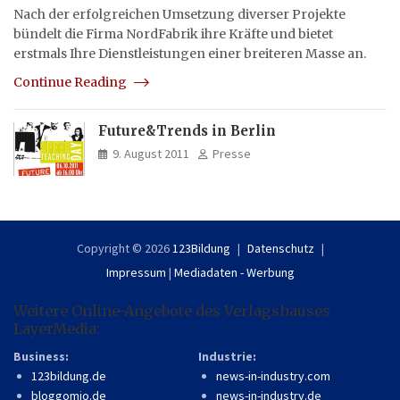
Nach der erfolgreichen Umsetzung diverser Projekte
bündelt die Firma NordFabrik ihre Kräfte und bietet
erstmals Ihre Dienstleistungen einer breiteren Masse an.
Continue Reading
Future&Trends in Berlin
9. August 2011
Presse
Copyright © 2026
123Bildung
Datenschutz
Impressum
|
Mediadaten - Werbung
Weitere Online-Angebote des Verlagshauses
LayerMedia:
Business:
Industrie:
123bildung.de
news-in-industry.com
bloggomio.de
news-in-industry.de