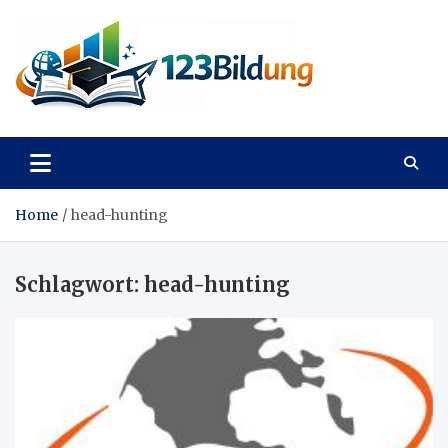
Skip
to
content
123Bildung
News und Infos aus dem Bildungswesen
Home
head-hunting
Schlagwort:
head-hunting