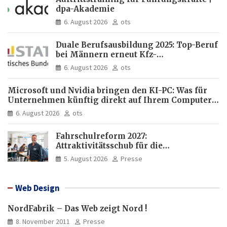
dpa-Akademie
6. August 2026
ots
Duale Berufsausbildung 2025: Top-Beruf
bei Männern erneut Kfz-
Mechatroniker, bei Frauen
6. August 2026
ots
medizinische Fachangestellte
Microsoft und Nvidia bringen den KI-PC: Was für
Unternehmen künftig direkt auf Ihrem Computer
läuft und was weiter in der Cloud bleibt
6. August 2026
ots
Fahrschulreform 2027:
Attraktivitätsschub für die
Fahrlehrerausbildung
5. August 2026
Presse
Web Design
NordFabrik – Das Web zeigt Nord !
8. November 2011
Presse