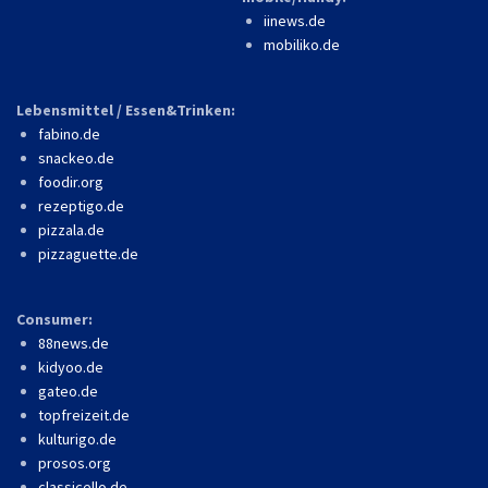
iinews.de
mobiliko.de
Lebensmittel / Essen&Trinken:
fabino.de
snackeo.de
foodir.org
rezeptigo.de
pizzala.de
pizzaguette.de
Consumer:
88news.de
kidyoo.de
gateo.de
topfreizeit.de
kulturigo.de
prosos.org
classicello.de