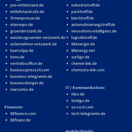
join-mittelstand.de
industrietreff.de
mittelstandcafe.de
packtreff.de
firmenpresse.de
blechtreff.de
interexpo.de
automatisierungstreff.de
gruenderstadt.de
innovations-intelligenz.de
existenzgruender-netzwerk.de
logistiktreff.de
unternehmer-netzwerk.de
88energie.de
buerotipp.de
88energy.net
bonx.de
surfigo.de
vertriebsoffice.de
chemie-link.de
businesspress24.com
chemistry-link.com
business-telegramm.de
businessburger.de
IT / Kommunikation:
marcomio.de
itiko.de
tooligo.de
Finanzen:
so-co-it.com
88finance.com
tech-telegramm.de
88finanz.de
mobile/Handy: