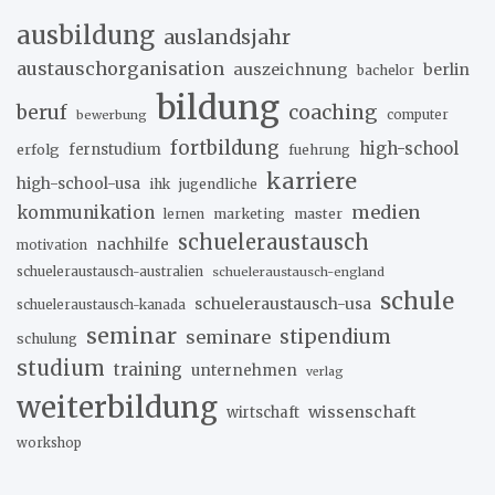
ausbildung
auslandsjahr
austauschorganisation
auszeichnung
berlin
bachelor
bildung
beruf
coaching
bewerbung
computer
fortbildung
high-school
erfolg
fernstudium
fuehrung
karriere
high-school-usa
ihk
jugendliche
medien
kommunikation
marketing
master
lernen
schueleraustausch
nachhilfe
motivation
schueleraustausch-australien
schueleraustausch-england
schule
schueleraustausch-usa
schueleraustausch-kanada
seminar
stipendium
seminare
schulung
studium
training
unternehmen
verlag
weiterbildung
wissenschaft
wirtschaft
workshop