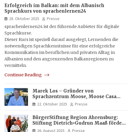
Erfolgreich im Balkan: mit dem Albanisch
Sprachkurs von sprachenlernen24
28. Oktober 2025
Presse
sprachenlernen24 ist der führende Anbieter für digitale
Sprachkurse.
Dieser Kurs ist speziell darauf ausgelegt, Lernenden die
notwendigen Sprachkenntnisse für eine erfolgreiche
Kommunikation im beruflichen und privaten Alltag in
Albanien und den angrenzenden Balkanregionen zu
vermitteln.
Continue Reading
Marek Los – Gründer von
Sprachzentrum Moose, Moose Casa
Italia und Apartamento Brasil |
22. Oktober 2025
Presse
Internationaler Experte für Bildung
und Investitionen in Brasilien
BürgerStiftung Region Ahrensburg:
Stiftung Dietrich+Gudrun Maaß fördert
Deutschkenntnisse von Frauen
26. August 2025
Presse