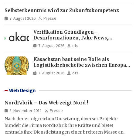
Selbsterkenntnis wird zur Zukunftskompetenz
7. August 2026
Presse
Verifikation Grundlagen –
Desinformationen, Fake News,
manipulierte Inhalte | dpa-Akademie
7. August 2026
ots
Kasachstan baut seine Rolle als
Logistikdrehscheibe zwischen Europa
und Asien aus
7. August 2026
ots
Web Design
NordFabrik – Das Web zeigt Nord !
8. November 2011
Presse
Nach der erfolgreichen Umsetzung diverser Projekte
bündelt die Firma NordFabrik ihre Kräfte und bietet
erstmals Ihre Dienstleistungen einer breiteren Masse an.