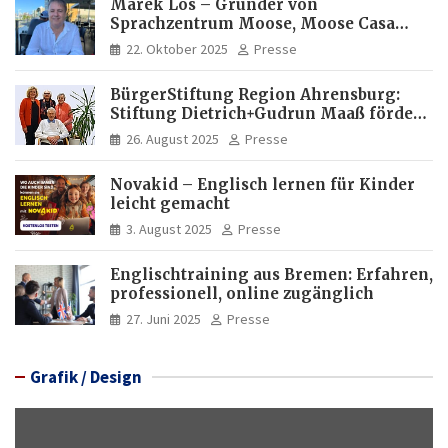
Marek Los – Gründer von
Sprachzentrum Moose, Moose Casa
Italia und Apartamento Brasil |
22. Oktober 2025
Presse
Internationaler Experte für Bildung
und Investitionen in Brasilien
BürgerStiftung Region Ahrensburg:
Stiftung Dietrich+Gudrun Maaß fördert
Deutschkenntnisse von Frauen
26. August 2025
Presse
Novakid – Englisch lernen für Kinder
leicht gemacht
3. August 2025
Presse
Englischtraining aus Bremen: Erfahren,
professionell, online zugänglich
27. Juni 2025
Presse
Grafik / Design