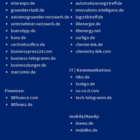
interexpo.de
automatisierungstreff.de
gruenderstadt.de
innovations-intelligenz.de
existenzgruender-netzwerk.de
logistiktreff.de
unternehmer-netzwerk.de
88energie.de
buerotipp.de
88energy.net
bonx.de
surfigo.de
vertriebsoffice.de
chemie-link.de
businesspress24.com
chemistry-link.com
business-telegramm.de
businessburger.de
IT / Kommunikation:
marcomio.de
itiko.de
tooligo.de
Finanzen:
so-co-it.com
88finance.com
tech-telegramm.de
88finanz.de
mobile/Handy:
iinews.de
mobiliko.de