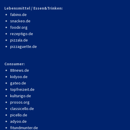
Lebensmittel / Essen&Trinken:
fabino.de
snackeo.de
foodir.org
rezeptigo.de
pizzala.de
pizzaguette.de
Consumer:
88news.de
kidyoo.de
gateo.de
topfreizeit.de
kulturigo.de
prosos.org
classicello.de
picello.de
adyoo.de
fitundmunter.de