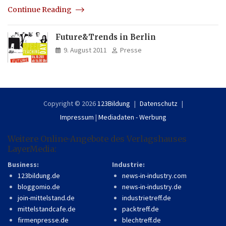
Continue Reading
Future&Trends in Berlin
9. August 2011
Presse
Copyright © 2026
123Bildung
Datenschutz
Impressum
|
Mediadaten - Werbung
Weitere Online-Angebote des Verlagshauses
LayerMedia:
Business:
Industrie:
123bildung.de
news-in-industry.com
bloggomio.de
news-in-industry.de
join-mittelstand.de
industrietreff.de
mittelstandcafe.de
packtreff.de
firmenpresse.de
blechtreff.de