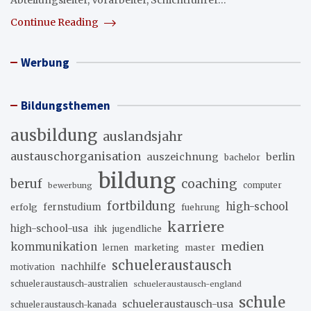
Abteilungsleiter, Vorarbeiter, Schichtführer…
Continue Reading
Werbung
Bildungsthemen
ausbildung
auslandsjahr
austauschorganisation
auszeichnung
berlin
bachelor
bildung
beruf
coaching
bewerbung
computer
fortbildung
high-school
erfolg
fernstudium
fuehrung
karriere
high-school-usa
ihk
jugendliche
medien
kommunikation
marketing
master
lernen
schueleraustausch
nachhilfe
motivation
schueleraustausch-australien
schueleraustausch-england
schule
schueleraustausch-usa
schueleraustausch-kanada