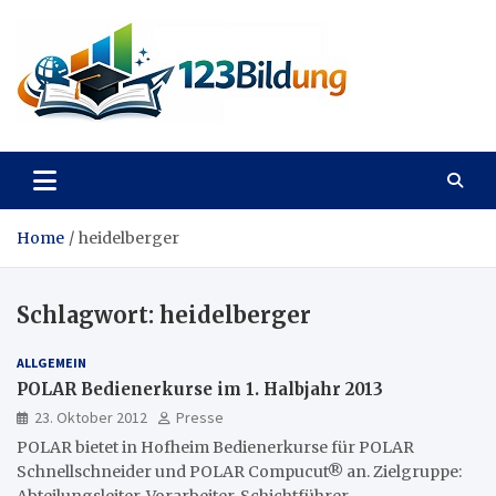
Skip
to
content
123Bildung
News und Infos aus dem Bildungswesen
Home
heidelberger
Schlagwort:
heidelberger
ALLGEMEIN
POLAR Bedienerkurse im 1. Halbjahr 2013
23. Oktober 2012
Presse
POLAR bietet in Hofheim Bedienerkurse für POLAR
Schnellschneider und POLAR Compucut® an. Zielgruppe: