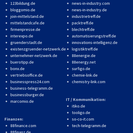
123bildung.de
news-in-industry.com
bloggomio.de
news-in-industry.de
join-mittelstand.de
industrietreff.de
mittelstandcafe.de
packtreff.de
firmenpresse.de
blechtreff.de
interexpo.de
automatisierungstreff.de
gruenderstadt.de
innovations-intelligenz.de
existenzgruender-netzwerk.de
logistiktreff.de
unternehmer-netzwerk.de
88energie.de
buerotipp.de
88energy.net
bonx.de
surfigo.de
vertriebsoffice.de
chemie-link.de
businesspress24.com
chemistry-link.com
business-telegramm.de
businessburger.de
IT / Kommunikation:
marcomio.de
itiko.de
tooligo.de
Finanzen:
so-co-it.com
88finance.com
tech-telegramm.de
88finanz.de