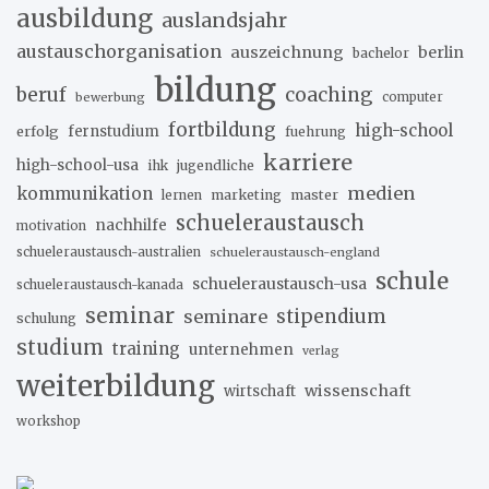
ausbildung
auslandsjahr
austauschorganisation
auszeichnung
berlin
bachelor
bildung
beruf
coaching
bewerbung
computer
fortbildung
high-school
erfolg
fernstudium
fuehrung
karriere
high-school-usa
ihk
jugendliche
medien
kommunikation
marketing
master
lernen
schueleraustausch
nachhilfe
motivation
schueleraustausch-australien
schueleraustausch-england
schule
schueleraustausch-usa
schueleraustausch-kanada
seminar
stipendium
seminare
schulung
studium
training
unternehmen
verlag
weiterbildung
wissenschaft
wirtschaft
workshop