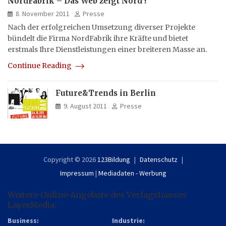
NordFabrik – Das Web zeigt Nord !
8. November 2011
Presse
Nach der erfolgreichen Umsetzung diverser Projekte
bündelt die Firma NordFabrik ihre Kräfte und bietet
erstmals Ihre Dienstleistungen einer breiteren Masse an.
Continue Reading
Future&Trends in Berlin
9. August 2011
Presse
Copyright © 2026
123Bildung
Datenschutz
Impressum
|
Mediadaten - Werbung
Weitere Online-Angebote des Verlagshauses
LayerMedia:
Business:
Industrie: