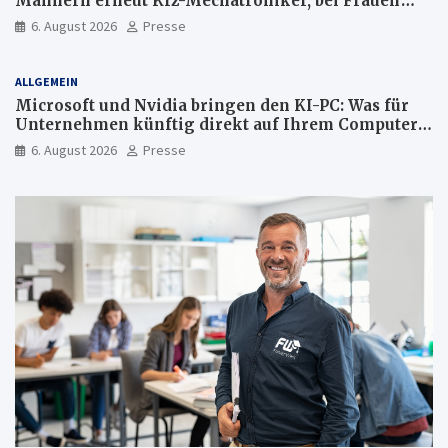
Männern erneut Kfz-Mechatroniker, bei Frauen
medizinische Fachangestellte
6. August 2026
Presse
ALLGEMEIN
Microsoft und Nvidia bringen den KI-PC: Was für
Unternehmen künftig direkt auf Ihrem Computer
läuft und was weiter in der Cloud bleibt
6. August 2026
Presse