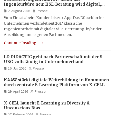
Ingenieurbüro neu: HSE-Beratung wird digital,
hybrid und multimedial
2. August 2026
Presse
Vom Einsatz beim Kunden bis zur App: Das Düsseldorfer
Unternehmen verbindet seit 2017 klassische
Ingenieurarbeit mit digitaler SiFa-Betreuung, hybrider
Ausbildung und eigenen Fachmedien.
Continue Reading
LD DIDACTIC geht nach Partnerschaft mit der S-
UBG vollständig in Unternehmerhand
16. Juli 2026
Presse
KAAW stärkt digitale Weiterbildung in Kommunen
durch zentrale E-Learning Plattform von X-CELL
29. April 2026
Presse
X-CELL launcht E-Learning zu Diversity &
Unconscious Bias
27. Februar 2026
Presse