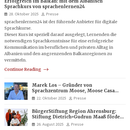
Erfolgreich im Balkan: mit dem Albanisch
Sprachkurs von sprachenlernen24
28. Oktober 2025
Presse
sprachenlernen24 ist der führende Anbieter für digitale
Sprachkurse.
Dieser Kurs ist speziell darauf ausgelegt, Lernenden die
notwendigen Sprachkenntnisse für eine erfolgreiche
Kommunikation im beruflichen und privaten Alltag in
Albanien und den angrenzenden Balkanregionen zu
vermitteln.
Continue Reading
Marek Los – Gründer von
Sprachzentrum Moose, Moose Casa
Italia und Apartamento Brasil |
22. Oktober 2025
Presse
Internationaler Experte für Bildung
und Investitionen in Brasilien
BürgerStiftung Region Ahrensburg:
Stiftung Dietrich+Gudrun Maaß fördert
Deutschkenntnisse von Frauen
26. August 2025
Presse