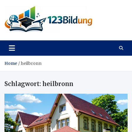
Skip
to
content
123Bildung
News und Infos aus dem Bildungswesen
Home
heilbronn
Schlagwort:
heilbronn