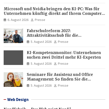
Microsoft und Nvidia bringen den KI-PC: Was für
Unternehmen künftig direkt auf Ihrem Computer
läuft und was weiter in der Cloud bleibt
6. August 2026
Presse
Fahrschulreform 2027:
Attraktivitätsschub für die
Fahrlehrerausbildung
5. August 2026
Presse
KI-Kompetenzmonitor: Unternehmen
suchen zwei Drittel mehr KI-Experten
5. August 2026
Presse
Seminare für Assistenz und Office
Management: So finden Sie die
passende Weiterbildung
5. August 2026
Presse
Web Design