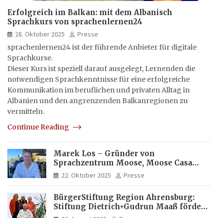
Erfolgreich im Balkan: mit dem Albanisch
Sprachkurs von sprachenlernen24
28. Oktober 2025
Presse
sprachenlernen24 ist der führende Anbieter für digitale
Sprachkurse.
Dieser Kurs ist speziell darauf ausgelegt, Lernenden die
notwendigen Sprachkenntnisse für eine erfolgreiche
Kommunikation im beruflichen und privaten Alltag in
Albanien und den angrenzenden Balkanregionen zu
vermitteln.
Continue Reading
Marek Los – Gründer von
Sprachzentrum Moose, Moose Casa
Italia und Apartamento Brasil |
22. Oktober 2025
Presse
Internationaler Experte für Bildung
und Investitionen in Brasilien
BürgerStiftung Region Ahrensburg:
Stiftung Dietrich+Gudrun Maaß fördert
Deutschkenntnisse von Frauen