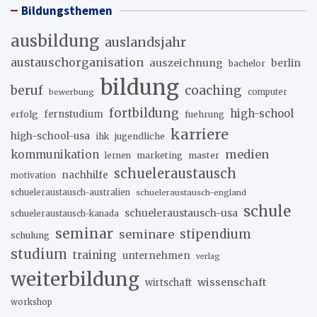
Bildungsthemen
ausbildung
auslandsjahr
austauschorganisation
auszeichnung
berlin
bachelor
bildung
beruf
coaching
bewerbung
computer
fortbildung
high-school
erfolg
fernstudium
fuehrung
karriere
high-school-usa
ihk
jugendliche
medien
kommunikation
marketing
master
lernen
schueleraustausch
nachhilfe
motivation
schueleraustausch-australien
schueleraustausch-england
schule
schueleraustausch-usa
schueleraustausch-kanada
seminar
stipendium
seminare
schulung
studium
training
unternehmen
verlag
weiterbildung
wissenschaft
wirtschaft
workshop