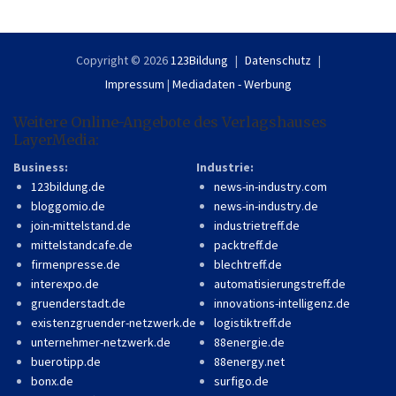
Copyright © 2026
123Bildung
Datenschutz
Impressum
|
Mediadaten - Werbung
Weitere Online-Angebote des Verlagshauses
LayerMedia:
Business:
Industrie:
123bildung.de
news-in-industry.com
bloggomio.de
news-in-industry.de
join-mittelstand.de
industrietreff.de
mittelstandcafe.de
packtreff.de
firmenpresse.de
blechtreff.de
interexpo.de
automatisierungstreff.de
gruenderstadt.de
innovations-intelligenz.de
existenzgruender-netzwerk.de
logistiktreff.de
unternehmer-netzwerk.de
88energie.de
buerotipp.de
88energy.net
bonx.de
surfigo.de