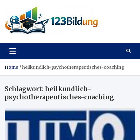
Skip
to
content
123Bildung
News und Infos aus dem Bildungswesen
Home
heilkundlich-psychotherapeutisches-coaching
Schlagwort:
heilkundlich-
psychotherapeutisches-coaching