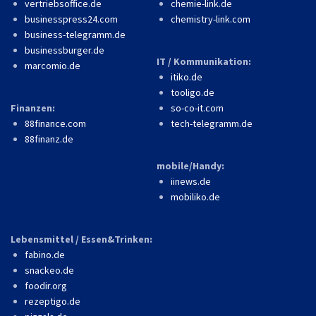
vertriebsoffice.de
chemie-link.de
businesspress24.com
chemistry-link.com
business-telegramm.de
businessburger.de
IT / Kommunikation:
marcomio.de
itiko.de
tooligo.de
Finanzen:
so-co-it.com
88finance.com
tech-telegramm.de
88finanz.de
mobile/Handy:
iinews.de
mobiliko.de
Lebensmittel / Essen&Trinken:
fabino.de
snackeo.de
foodir.org
rezeptigo.de