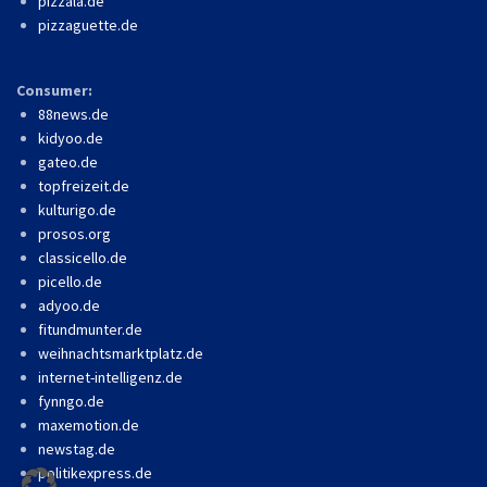
pizzala.de
pizzaguette.de
Consumer:
88news.de
kidyoo.de
gateo.de
topfreizeit.de
kulturigo.de
prosos.org
classicello.de
picello.de
adyoo.de
fitundmunter.de
weihnachtsmarktplatz.de
internet-intelligenz.de
fynngo.de
maxemotion.de
newstag.de
politikexpress.de