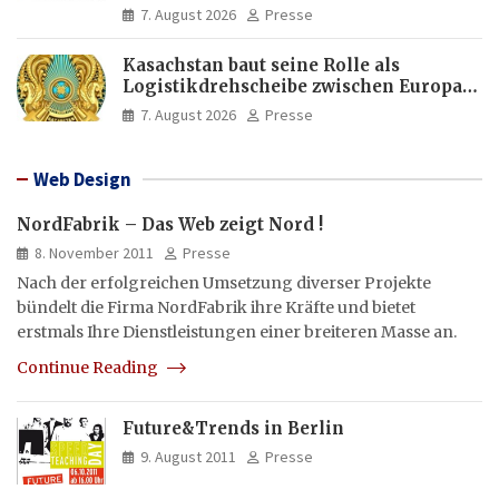
manipulierte Inhalte | dpa-Akademie
7. August 2026
Presse
Kasachstan baut seine Rolle als
Logistikdrehscheibe zwischen Europa
und Asien aus
7. August 2026
Presse
Web Design
NordFabrik – Das Web zeigt Nord !
8. November 2011
Presse
Nach der erfolgreichen Umsetzung diverser Projekte
bündelt die Firma NordFabrik ihre Kräfte und bietet
erstmals Ihre Dienstleistungen einer breiteren Masse an.
Continue Reading
Future&Trends in Berlin
9. August 2011
Presse