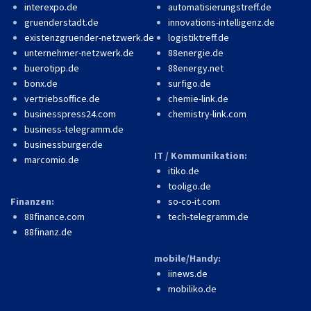
interexpo.de
automatisierungstreff.de
gruenderstadt.de
innovations-intelligenz.de
existenzgruender-netzwerk.de
logistiktreff.de
unternehmer-netzwerk.de
88energie.de
buerotipp.de
88energy.net
bonx.de
surfigo.de
vertriebsoffice.de
chemie-link.de
businesspress24.com
chemistry-link.com
business-telegramm.de
businessburger.de
IT / Kommunikation:
marcomio.de
itiko.de
tooligo.de
Finanzen:
so-co-it.com
88finance.com
tech-telegramm.de
88finanz.de
mobile/Handy:
iinews.de
mobiliko.de