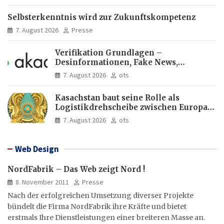
Selbsterkenntnis wird zur Zukunftskompetenz
7. August 2026
Presse
Verifikation Grundlagen –
Desinformationen, Fake News,
manipulierte Inhalte | dpa-Akademie
7. August 2026
ots
Kasachstan baut seine Rolle als
Logistikdrehscheibe zwischen Europa
und Asien aus
7. August 2026
ots
Web Design
NordFabrik – Das Web zeigt Nord !
8. November 2011
Presse
Nach der erfolgreichen Umsetzung diverser Projekte
bündelt die Firma NordFabrik ihre Kräfte und bietet
erstmals Ihre Dienstleistungen einer breiteren Masse an.