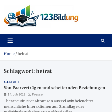
Skip
to
content
123Bildung
News und Infos aus dem Bildungswesen
Home
heirat
Schlagwort:
heirat
ALLGEMEIN
Von Paarverträgen und scheiternden Beziehungen
14. Juli 2018
Presse
Therapeutin Zivit Abramson aus Tel Aviv beleuchtet
menschliche Interaktionen auf Grundlage der