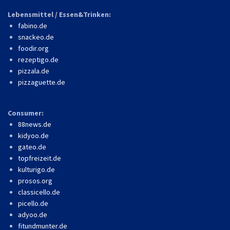
Lebensmittel / Essen&Trinken:
fabino.de
snackeo.de
foodir.org
rezeptigo.de
pizzala.de
pizzaguette.de
Consumer:
88news.de
kidyoo.de
gateo.de
topfreizeit.de
kulturigo.de
prosos.org
classicello.de
picello.de
adyoo.de
fitundmunter.de