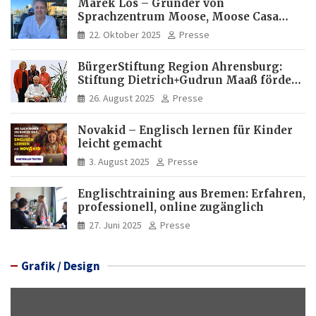
Marek Los – Gründer von
Sprachzentrum Moose, Moose Casa
Italia und Apartamento Brasil |
22. Oktober 2025
Presse
Internationaler Experte für Bildung
und Investitionen in Brasilien
BürgerStiftung Region Ahrensburg:
Stiftung Dietrich+Gudrun Maaß fördert
Deutschkenntnisse von Frauen
26. August 2025
Presse
Novakid – Englisch lernen für Kinder
leicht gemacht
3. August 2025
Presse
Englischtraining aus Bremen: Erfahren,
professionell, online zugänglich
27. Juni 2025
Presse
Grafik / Design