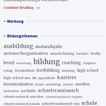
Individualpsychologie von Alfred Adler
Continue Reading
Werbung
Bildungsthemen
ausbildung
auslandsjahr
austauschorganisation
auszeichnung
berlin
bachelor
bildung
beruf
coaching
bewerbung
computer
fortbildung
high-school
erfolg
fernstudium
fuehrung
karriere
high-school-usa
ihk
jugendliche
medien
kommunikation
marketing
master
lernen
schueleraustausch
nachhilfe
motivation
schueleraustausch-australien
schueleraustausch-england
schule
schueleraustausch-usa
schueleraustausch-kanada