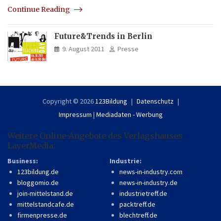
Continue Reading
Future&Trends in Berlin
9. August 2011
Presse
Copyright © 2026
123Bildung
Datenschutz
Impressum
|
Mediadaten - Werbung
Weitere Online-Angebote des Verlagshauses
LayerMedia:
Business:
Industrie:
123bildung.de
news-in-industry.com
bloggomio.de
news-in-industry.de
join-mittelstand.de
industrietreff.de
mittelstandcafe.de
packtreff.de
firmenpresse.de
blechtreff.de