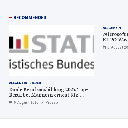
RECOMMENDED
ALLGEMEIN
Microsoft 
KI-PC: Wa
künftig di
6. August 2
läuft und w
bleibt
ALLGEMEIN
BILDER
Duale Berufsausbildung 2025: Top-
Beruf bei Männern erneut Kfz-
Mechatroniker, bei Frauen
6. August 2026
Presse
medizinische Fachangestellte