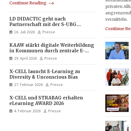
Kommunikati
Continue Reading
privaten All
angrenzend
LD DIDACTIC geht nach
vermitteln.
Partnerschaft mit der S-UBG
Continue R
vollständig in Unternehmerhand
16. Juli 2026
Presse
KAAW stärkt digitale Weiterbildung
in Kommunen durch zentrale E-
Learning Plattform von X-CELL
29. April 2026
Presse
X-CELL launcht E-Learning zu
Diversity & Unconscious Bias
27. Februar 2026
Presse
X-CELL und STRABAG erhalten
eLearning AWARD 2026
4. Februar 2026
Presse