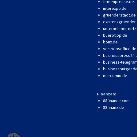
firmenpresse.de
interexpo.de
gruenderstadt.de
existenzgruender
unternehmer-netz
buerotipp.de
bonx.de
vertriebsoffice.de
businesspress24
business-telegra
businessburger.d
marcomio.de
Finanzen:
88finance.com
88finanz.de