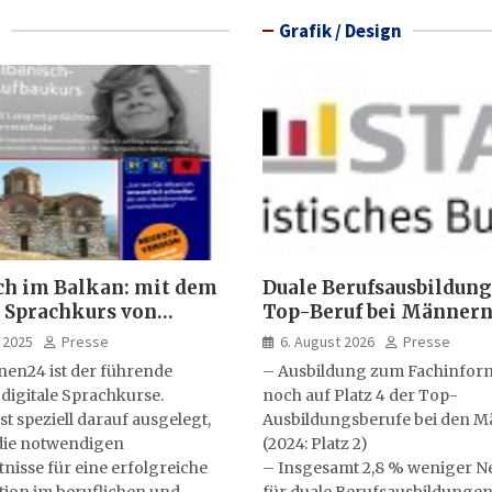
Grafik / Design
ch im Balkan: mit dem
Duale Berufsausbildung
 Sprachkurs von
Top-Beruf bei Männern
lernen24
Kfz-Mechatroniker, be
 2025
Presse
6. August 2026
Presse
medizinische Fachange
nen24 ist der führende
– Ausbildung zum Fachinform
 digitale Sprachkurse.
noch auf Platz 4 der Top-
st speziell darauf ausgelegt,
Ausbildungsberufe bei den 
ie notwendigen
(2024: Platz 2)
isse für eine erfolgreiche
– Insgesamt 2,8 % weniger N