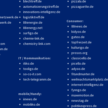
blechtreff.de
pizzala.de
automatisierungstreff.de
pizzaguette.de
innovations-intelligenz.de
-netzwerk.de
logistiktreff.de
Consumer:
werk.de
88energie.de
88news.de
88energy.net
kidyoo.de
surfigo.de
gateo.de
chemie-link.de
topfreizeit.de
.com
chemistry-link.com
kulturigo.de
mm.de
prosos.org
e
IT / Kommunikation:
classicello.de
itiko.de
picello.de
tooligo.de
adyoo.de
so-co-it.com
fitundmunter.de
tech-telegramm.de
weihnachtsmarktplatz.de
internet-intelligenz.de
fynngo.de
mobile/Handy:
maxemotion.de
iinews.de
newstag.de
mobiliko.de
politikexpress.de