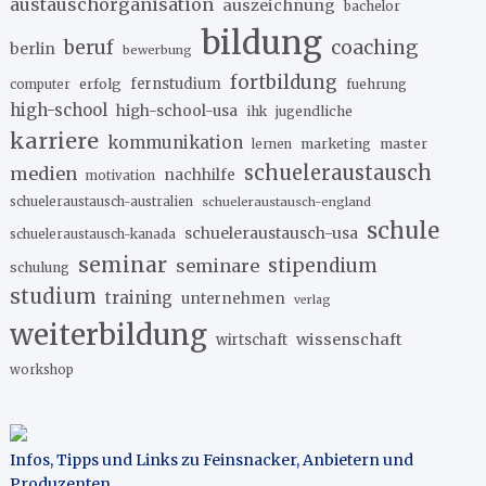
austauschorganisation
auszeichnung
bachelor
bildung
beruf
coaching
berlin
bewerbung
fortbildung
erfolg
fernstudium
fuehrung
computer
high-school
high-school-usa
ihk
jugendliche
karriere
kommunikation
marketing
master
lernen
schueleraustausch
medien
nachhilfe
motivation
schueleraustausch-australien
schueleraustausch-england
schule
schueleraustausch-usa
schueleraustausch-kanada
seminar
stipendium
seminare
schulung
studium
training
unternehmen
verlag
weiterbildung
wissenschaft
wirtschaft
workshop
Infos, Tipps und Links zu Feinsnacker, Anbietern und
Produzenten
.