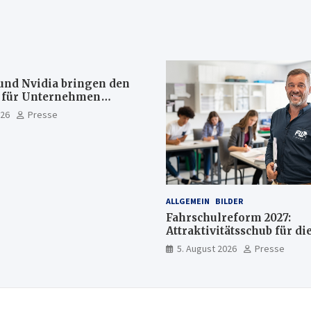
und Nvidia bringen den
s für Unternehmen
rekt auf Ihrem Computer
026
Presse
as weiter in der Cloud
ALLGEMEIN
BILDER
Fahrschulreform 2027:
Attraktivitätsschub für di
Fahrlehrerausbildung
5. August 2026
Presse