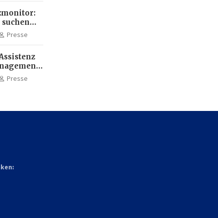
monitor:
 suchen
ehr KI-
Presse
Assistenz
anagement:
die
Presse
terbildung
nken: