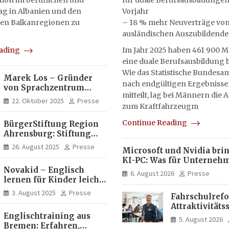
on im beruflichen und
für duale Berufsausbildungen
tag in Albanien und den
Vorjahr
en Balkanregionen zu
– 18 % mehr Neuverträge vo
ausländischen Auszubildend
eading
Im Jahr 2025 haben 461 900 
eine duale Berufsausbildung
Wie das Statistische Bundesam
Marek Los – Gründer
nach endgültigen Ergebnisse
von Sprachzentrum
mitteilt, lag bei Männern die
Moose, Moose Casa
22. Oktober 2025
Presse
zum Kraftfahrzeugm
Italia und Apartamento
Brasil | Internationaler
Continue Reading
BürgerStiftung Region
Experte für Bildung und
Ahrensburg: Stiftung
Investitionen in
Dietrich+Gudrun Maaß
Brasilien
26. August 2025
Presse
Microsoft und Nvidia bri
fördert
KI-PC: Was für Unterneh
Deutschkenntnisse von
Novakid – Englisch
künftig direkt auf Ihrem
Frauen
6. August 2026
Presse
lernen für Kinder leicht
läuft und was weiter in de
gemacht
bleibt
3. August 2025
Presse
Fahrschulrefo
Attraktivitäts
Englischtraining aus
die
5. August 2026
Bremen: Erfahren,
Fahrlehrerau