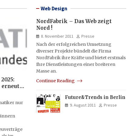
Web Design
NordFabrik – Das Web zeigt
Nord !
8. November 2011
Presse
Nach der erfolgreichen Umsetzung
diverser Projekte bündelt die Firma
NordFabrik ihre Kräfte und bietet erstmals
Ihre Dienstleistungen einer breiteren
Masse an.
 2025:
Continue Reading
 erneut
i Frauen
Future&Trends in Berlin
stellte
atiker nur
9. August 2011
Presse
Männern
euverträge