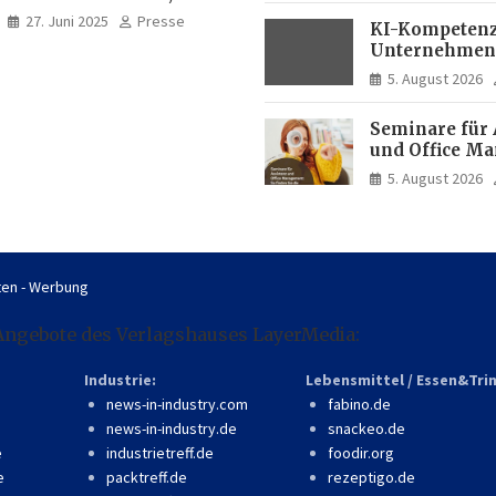
professionell, online
27. Juni 2025
Presse
KI-Kompetenz
zugänglich
Unternehmen
zwei Drittel m
5. August 2026
Experten
Seminare für 
und Office M
So finden Sie 
5. August 2026
passende Wei
en - Werbung
Angebote des Verlagshauses LayerMedia:
Industrie:
Lebensmittel / Essen&Tri
news-in-industry.com
fabino.de
news-in-industry.de
snackeo.de
e
industrietreff.de
foodir.org
e
packtreff.de
rezeptigo.de