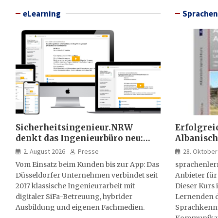
eLearning
Sprachen
Sicherheitsingenieur.NRW
Erfolgrei
denkt das Ingenieurbüro neu:
Albanisch
HSE-Beratung wird digital,
sprachen
2. August 2026
Presse
28. Oktober
hybrid und multimedial
Vom Einsatz beim Kunden bis zur App: Das
sprachenler
Düsseldorfer Unternehmen verbindet seit
Anbieter für
2017 klassische Ingenieurarbeit mit
Dieser Kurs i
digitaler SiFa-Betreuung, hybrider
Lernenden d
Ausbildung und eigenen Fachmedien.
Sprachkenntn