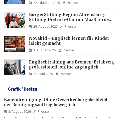
Italia und Apartamento Brasil |
22. Oktober 2025
Presse
Internationaler Experte für Bildung
und Investitionen in Brasilien
BürgerStiftung Region Ahrensburg:
Stiftung Dietrich+Gudrun Maaß fördert
Deutschkenntnisse von Frauen
26. August 2025
Presse
Novakid – Englisch lernen für Kinder
leicht gemacht
3. August 2025
Presse
Englischtraining aus Bremen: Erfahren,
professionell, online zugänglich
27. Juni 2025
Presse
Grafik / Design
Bauendreinigung: Ohne Gewerkeübergabe bleibt
der Reinigungsauftrag beweglich
9. August 2026
Presse