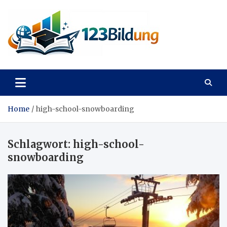
Skip
to
content
123Bildung
News und Infos aus dem Bildungswesen
Home
high-school-snowboarding
Schlagwort:
high-school-
snowboarding