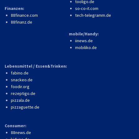
tooligo.de
Finanzen:
so-co-it.com
88finance.com
tech-telegramm.de
88finanz.de
mobile/Handy:
iinews.de
mobiliko.de
Lebensmittel / Essen&Trinken:
fabino.de
snackeo.de
foodir.org
rezeptigo.de
pizzala.de
pizzaguette.de
Consumer:
88news.de