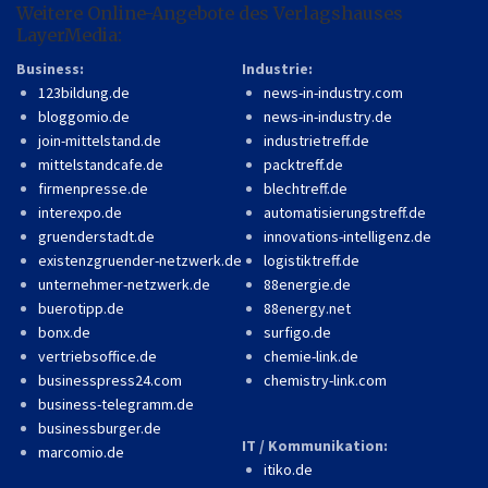
Weitere Online-Angebote des Verlagshauses
LayerMedia:
Business:
Industrie:
123bildung.de
news-in-industry.com
bloggomio.de
news-in-industry.de
join-mittelstand.de
industrietreff.de
mittelstandcafe.de
packtreff.de
firmenpresse.de
blechtreff.de
interexpo.de
automatisierungstreff.de
gruenderstadt.de
innovations-intelligenz.de
existenzgruender-netzwerk.de
logistiktreff.de
unternehmer-netzwerk.de
88energie.de
buerotipp.de
88energy.net
bonx.de
surfigo.de
vertriebsoffice.de
chemie-link.de
businesspress24.com
chemistry-link.com
business-telegramm.de
businessburger.de
IT / Kommunikation:
marcomio.de
itiko.de