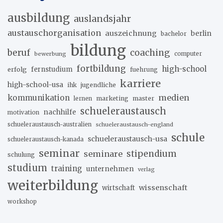
ausbildung
auslandsjahr
austauschorganisation
auszeichnung
berlin
bachelor
bildung
beruf
coaching
bewerbung
computer
fortbildung
high-school
erfolg
fernstudium
fuehrung
karriere
high-school-usa
ihk
jugendliche
medien
kommunikation
marketing
master
lernen
schueleraustausch
nachhilfe
motivation
schueleraustausch-australien
schueleraustausch-england
schule
schueleraustausch-usa
schueleraustausch-kanada
seminar
stipendium
seminare
schulung
studium
training
unternehmen
verlag
weiterbildung
wissenschaft
wirtschaft
workshop