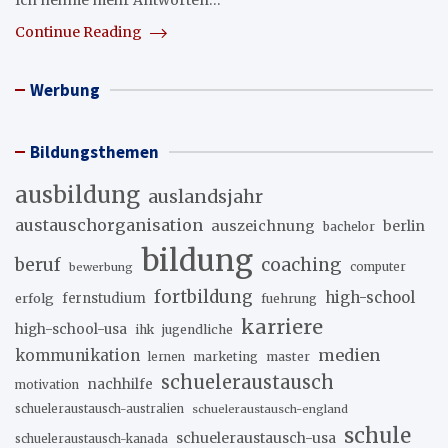
Ich nehme mehr Antworten…
Continue Reading
Werbung
Bildungsthemen
ausbildung
auslandsjahr
austauschorganisation
auszeichnung
berlin
bachelor
bildung
beruf
coaching
bewerbung
computer
fortbildung
high-school
erfolg
fernstudium
fuehrung
karriere
high-school-usa
ihk
jugendliche
medien
kommunikation
marketing
master
lernen
schueleraustausch
nachhilfe
motivation
schueleraustausch-australien
schueleraustausch-england
schule
schueleraustausch-usa
schueleraustausch-kanada