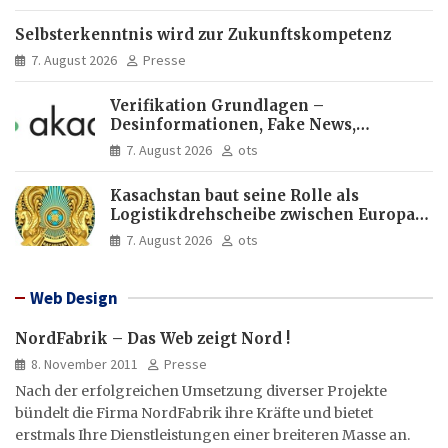
Selbsterkenntnis wird zur Zukunftskompetenz
7. August 2026
Presse
Verifikation Grundlagen –
Desinformationen, Fake News,
manipulierte Inhalte | dpa-Akademie
7. August 2026
ots
Kasachstan baut seine Rolle als
Logistikdrehscheibe zwischen Europa
und Asien aus
7. August 2026
ots
Web Design
NordFabrik – Das Web zeigt Nord !
8. November 2011
Presse
Nach der erfolgreichen Umsetzung diverser Projekte
bündelt die Firma NordFabrik ihre Kräfte und bietet
erstmals Ihre Dienstleistungen einer breiteren Masse an.