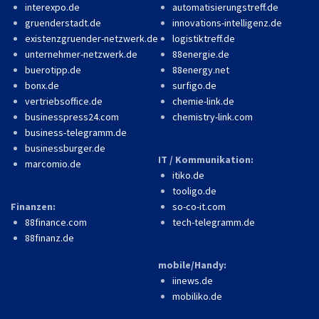
interexpo.de
automatisierungstreff.de
gruenderstadt.de
innovations-intelligenz.de
existenzgruender-netzwerk.de
logistiktreff.de
unternehmer-netzwerk.de
88energie.de
buerotipp.de
88energy.net
bonx.de
surfigo.de
vertriebsoffice.de
chemie-link.de
businesspress24.com
chemistry-link.com
business-telegramm.de
businessburger.de
IT / Kommunikation:
marcomio.de
itiko.de
tooligo.de
Finanzen:
so-co-it.com
88finance.com
tech-telegramm.de
88finanz.de
mobile/Handy:
iinews.de
mobiliko.de