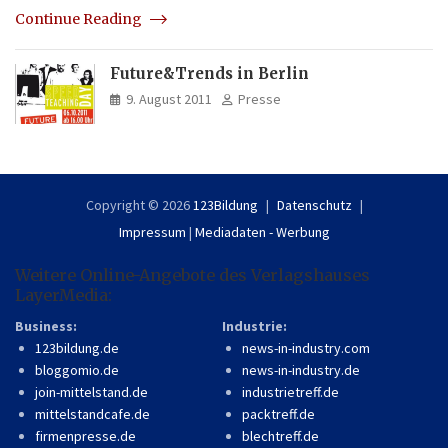
Continue Reading
Future&Trends in Berlin
9. August 2011
Presse
Copyright © 2026
123Bildung
Datenschutz
Impressum
|
Mediadaten - Werbung
Weitere Online-Angebote des Verlagshauses
LayerMedia:
Business:
Industrie:
123bildung.de
news-in-industry.com
bloggomio.de
news-in-industry.de
join-mittelstand.de
industrietreff.de
mittelstandcafe.de
packtreff.de
firmenpresse.de
blechtreff.de