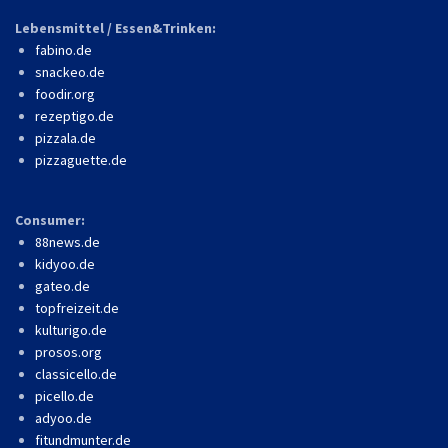
Lebensmittel / Essen&Trinken:
fabino.de
snackeo.de
foodir.org
rezeptigo.de
pizzala.de
pizzaguette.de
Consumer:
88news.de
kidyoo.de
gateo.de
topfreizeit.de
kulturigo.de
prosos.org
classicello.de
picello.de
adyoo.de
fitundmunter.de