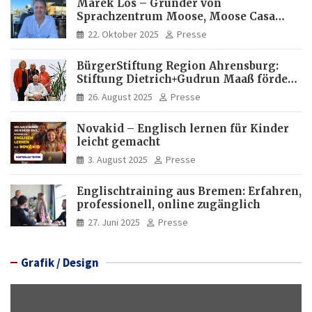
Marek Los – Gründer von
Sprachzentrum Moose, Moose Casa
Italia und Apartamento Brasil |
22. Oktober 2025
Presse
Internationaler Experte für Bildung
und Investitionen in Brasilien
BürgerStiftung Region Ahrensburg:
Stiftung Dietrich+Gudrun Maaß fördert
Deutschkenntnisse von Frauen
26. August 2025
Presse
Novakid – Englisch lernen für Kinder
leicht gemacht
3. August 2025
Presse
Englischtraining aus Bremen: Erfahren,
professionell, online zugänglich
27. Juni 2025
Presse
Grafik / Design