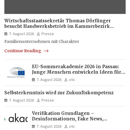
Wirtschaftsstaatssekretär Thomas Dörflinger
besucht Handwerksbetrieb im Kammerbezirk
Freiburg
7. August 2026
Presse
Familienunternehmen mit Charakter
Continue Reading
EU-Sommerakademie 2026 in Passau:
Junge Menschen entwickeln Ideen für
Europas Zukunft
7. August 2026
ots
Selbsterkenntnis wird zur Zukunftskompetenz
7. August 2026
Presse
Verifikation Grundlagen –
Desinformationen, Fake News,
manipulierte Inhalte | dpa-Akademie
7. August 2026
ots