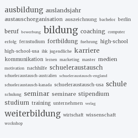
ausbildung
auslandsjahr
austauschorganisation
auszeichnung
berlin
bachelor
bildung
beruf
coaching
bewerbung
computer
fortbildung
high-school
erfolg
fernstudium
fuehrung
karriere
high-school-usa
ihk
jugendliche
medien
kommunikation
marketing
master
lernen
schueleraustausch
nachhilfe
motivation
schueleraustausch-australien
schueleraustausch-england
schule
schueleraustausch-usa
schueleraustausch-kanada
seminar
stipendium
seminare
schulung
studium
training
unternehmen
verlag
weiterbildung
wissenschaft
wirtschaft
workshop