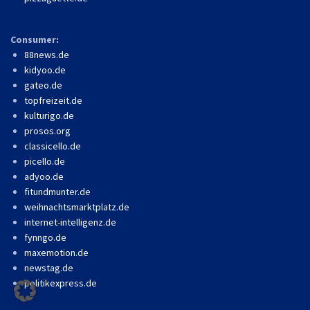
Consumer:
88news.de
kidyoo.de
gateo.de
topfreizeit.de
kulturigo.de
prosos.org
classicello.de
picello.de
adyoo.de
fitundmunter.de
weihnachtsmarktplatz.de
internet-intelligenz.de
fynngo.de
maxemotion.de
newstag.de
politikexpress.de