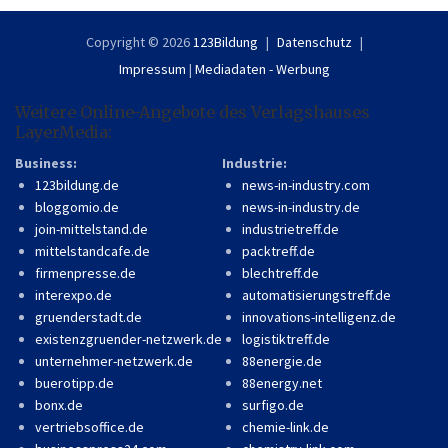
Copyright © 2026
123Bildung
Datenschutz
Impressum
|
Mediadaten - Werbung
Weitere Online-Angebote des Verlagshauses
LayerMedia:
Business:
Industrie:
123bildung.de
news-in-industry.com
bloggomio.de
news-in-industry.de
join-mittelstand.de
industrietreff.de
mittelstandcafe.de
packtreff.de
firmenpresse.de
blechtreff.de
interexpo.de
automatisierungstreff.de
gruenderstadt.de
innovations-intelligenz.de
existenzgruender-netzwerk.de
logistiktreff.de
unternehmer-netzwerk.de
88energie.de
buerotipp.de
88energy.net
bonx.de
surfigo.de
vertriebsoffice.de
chemie-link.de