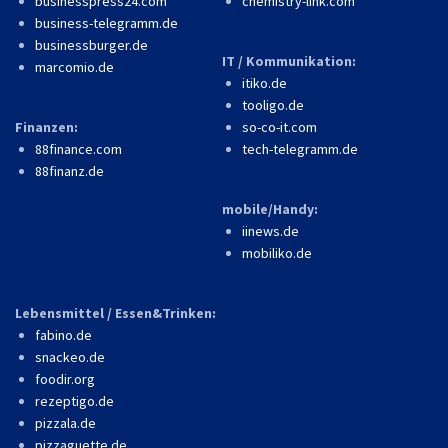
businesspress24.com
chemistry-link.com
business-telegramm.de
businessburger.de
IT / Kommunikation:
marcomio.de
itiko.de
tooligo.de
Finanzen:
so-co-it.com
88finance.com
tech-telegramm.de
88finanz.de
mobile/Handy:
iinews.de
mobiliko.de
Lebensmittel / Essen&Trinken:
fabino.de
snackeo.de
foodir.org
rezeptigo.de
pizzala.de
pizzaguette.de