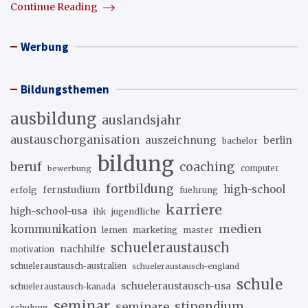
Continue Reading
Werbung
Bildungsthemen
ausbildung
auslandsjahr
austauschorganisation
auszeichnung
berlin
bachelor
bildung
beruf
coaching
bewerbung
computer
fortbildung
high-school
erfolg
fernstudium
fuehrung
karriere
high-school-usa
ihk
jugendliche
medien
kommunikation
marketing
master
lernen
schueleraustausch
nachhilfe
motivation
schueleraustausch-australien
schueleraustausch-england
schule
schueleraustausch-usa
schueleraustausch-kanada
seminar
stipendium
seminare
schulung