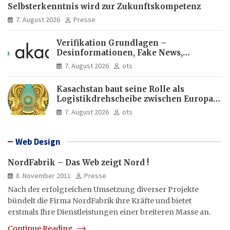
Selbsterkenntnis wird zur Zukunftskompetenz
7. August 2026
Presse
Verifikation Grundlagen –
Desinformationen, Fake News,
manipulierte Inhalte | dpa-Akademie
7. August 2026
ots
Kasachstan baut seine Rolle als
Logistikdrehscheibe zwischen Europa
und Asien aus
7. August 2026
ots
Web Design
NordFabrik – Das Web zeigt Nord !
8. November 2011
Presse
Nach der erfolgreichen Umsetzung diverser Projekte
bündelt die Firma NordFabrik ihre Kräfte und bietet
erstmals Ihre Dienstleistungen einer breiteren Masse an.
Continue Reading