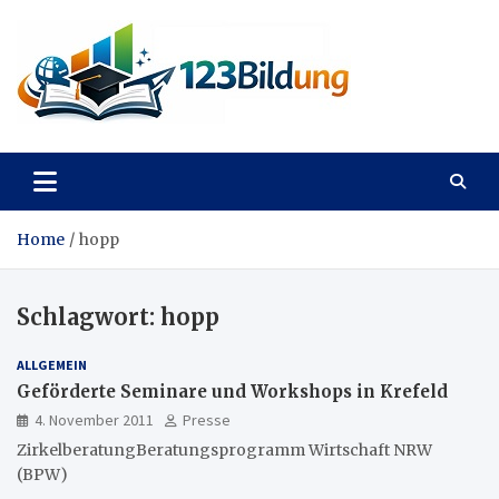
Skip
to
content
123Bildung
News und Infos aus dem Bildungswesen
Home
hopp
Schlagwort:
hopp
ALLGEMEIN
Geförderte Seminare und Workshops in Krefeld
4. November 2011
Presse
ZirkelberatungBeratungsprogramm Wirtschaft NRW
(BPW)