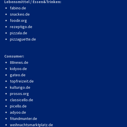
Lebensmittel / Essen&Trinken:
fabino.de
snackeo.de
foodir.org
rezeptigo.de
pizzala.de
pizzaguette.de
Consumer:
88news.de
kidyoo.de
gateo.de
topfreizeit.de
kulturigo.de
prosos.org
classicello.de
picello.de
adyoo.de
fitundmunter.de
weihnachtsmarktplatz.de