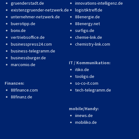
gruenderstadt.de
innovations-intelligenz.de
existenzgruender-netzwerk.de
logistiktreff.de
unternehmer-netzwerk.de
88energie.de
buerotipp.de
88energy.net
bonx.de
surfigo.de
vertriebsoffice.de
chemie-link.de
businesspress24.com
chemistry-link.com
business-telegramm.de
businessburger.de
IT / Kommunikation:
marcomio.de
itiko.de
tooligo.de
Finanzen:
so-co-it.com
88finance.com
tech-telegramm.de
88finanz.de
mobile/Handy:
iinews.de
mobiliko.de