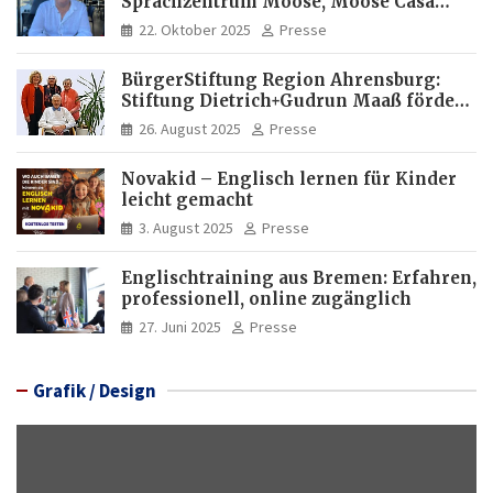
Sprachzentrum Moose, Moose Casa
Italia und Apartamento Brasil |
22. Oktober 2025
Presse
Internationaler Experte für Bildung
und Investitionen in Brasilien
BürgerStiftung Region Ahrensburg:
Stiftung Dietrich+Gudrun Maaß fördert
Deutschkenntnisse von Frauen
26. August 2025
Presse
Novakid – Englisch lernen für Kinder
leicht gemacht
3. August 2025
Presse
Englischtraining aus Bremen: Erfahren,
professionell, online zugänglich
27. Juni 2025
Presse
Grafik / Design