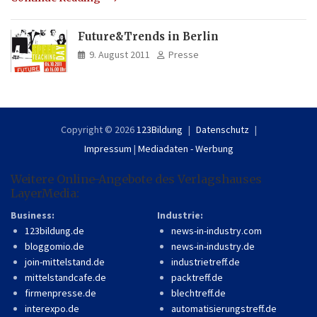
Future&Trends in Berlin
9. August 2011
Presse
Copyright © 2026
123Bildung
Datenschutz
Impressum
|
Mediadaten - Werbung
Weitere Online-Angebote des Verlagshauses
LayerMedia:
Business:
Industrie:
123bildung.de
news-in-industry.com
bloggomio.de
news-in-industry.de
join-mittelstand.de
industrietreff.de
mittelstandcafe.de
packtreff.de
firmenpresse.de
blechtreff.de
interexpo.de
automatisierungstreff.de