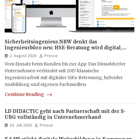
Sicherheitsingenieur.NRW denkt das
Ingenieurbüro neu: HSE-Beratung wird digital,
hybrid und multimedial
2. August 2026
Presse
Vom Einsatz beim Kunden bis zur App: Das Düsseldorfer
Unternehmen verbindet seit 2017 klassische
Ingenieurarbeit mit digitaler SiFa-Betreuung, hybrider
Ausbildung und eigenen Fachmedien.
Continue Reading
LD DIDACTIC geht nach Partnerschaft mit der S-
UBG vollständig in Unternehmerhand
16. Juli 2026
Presse