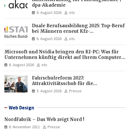
dpa-Akademie
6. August 2026
ots
Duale Berufsausbildung 2025: Top-Beruf
bei Männern erneut Kfz-
Mechatroniker, bei Frauen
6. August 2026
ots
medizinische Fachangestellte
Microsoft und Nvidia bringen den KI-PC: Was für
Unternehmen künftig direkt auf Ihrem Computer
läuft und was weiter in der Cloud bleibt
6. August 2026
ots
Fahrschulreform 2027:
Attraktivitätsschub für die
Fahrlehrerausbildung
5. August 2026
Presse
Web Design
NordFabrik – Das Web zeigt Nord !
8. November 2011
Presse