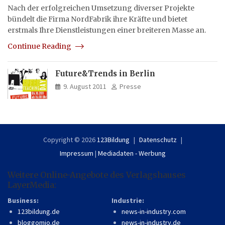
Nach der erfolgreichen Umsetzung diverser Projekte
bündelt die Firma NordFabrik ihre Kräfte und bietet
erstmals Ihre Dienstleistungen einer breiteren Masse an.
Continue Reading
Future&Trends in Berlin
9. August 2011
Presse
Copyright © 2026
123Bildung
Datenschutz
Impressum
|
Mediadaten - Werbung
Weitere Online-Angebote des Verlagshauses
LayerMedia:
Business:
Industrie:
123bildung.de
news-in-industry.com
bloggomio.de
news-in-industry.de