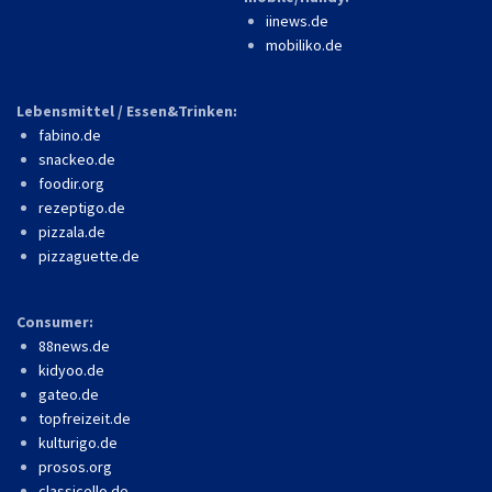
iinews.de
mobiliko.de
Lebensmittel / Essen&Trinken:
fabino.de
snackeo.de
foodir.org
rezeptigo.de
pizzala.de
pizzaguette.de
Consumer:
88news.de
kidyoo.de
gateo.de
topfreizeit.de
kulturigo.de
prosos.org
classicello.de