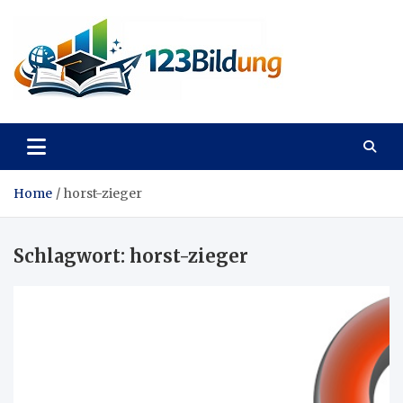
Skip
to
content
123Bildung
News und Infos aus dem Bildungswesen
Home
horst-zieger
Schlagwort:
horst-zieger