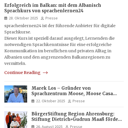
Erfolgreich im Balkan: mit dem Albanisch
Sprachkurs von sprachenlernen24
28. Oktober 2025
Presse
sprachenlernen24 ist der führende Anbieter für digitale
Sprachkurse.
Dieser Kurs ist speziell darauf ausgelegt, Lernenden die
notwendigen Sprachkenntnisse für eine erfolgreiche
Kommunikation im beruflichen und privaten Alltag in
Albanien und den angrenzenden Balkanregionen zu
vermitteln.
Continue Reading
Marek Los – Gründer von
Sprachzentrum Moose, Moose Casa
Italia und Apartamento Brasil |
22. Oktober 2025
Presse
Internationaler Experte für Bildung
und Investitionen in Brasilien
BürgerStiftung Region Ahrensburg:
Stiftung Dietrich+Gudrun Maaß fördert
Deutschkenntnisse von Frauen
26. August 2025
Presse