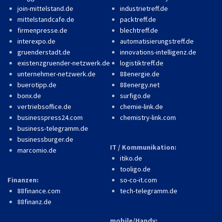
join-mittelstand.de
industrietreff.de
mittelstandcafe.de
packtreff.de
firmenpresse.de
blechtreff.de
interexpo.de
automatisierungstreff.de
gruenderstadt.de
innovations-intelligenz.de
existenzgruender-netzwerk.de
logistiktreff.de
unternehmer-netzwerk.de
88energie.de
buerotipp.de
88energy.net
bonx.de
surfigo.de
vertriebsoffice.de
chemie-link.de
businesspress24.com
chemistry-link.com
business-telegramm.de
businessburger.de
IT / Kommunikation:
marcomio.de
itiko.de
tooligo.de
Finanzen:
so-co-it.com
88finance.com
tech-telegramm.de
88finanz.de
mobile/Handy: