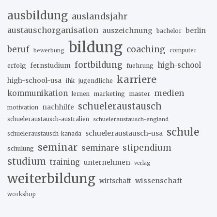
ausbildung
auslandsjahr
austauschorganisation
auszeichnung
berlin
bachelor
bildung
beruf
coaching
bewerbung
computer
fortbildung
high-school
erfolg
fernstudium
fuehrung
karriere
high-school-usa
ihk
jugendliche
medien
kommunikation
marketing
master
lernen
schueleraustausch
nachhilfe
motivation
schueleraustausch-australien
schueleraustausch-england
schule
schueleraustausch-usa
schueleraustausch-kanada
seminar
stipendium
seminare
schulung
studium
training
unternehmen
verlag
weiterbildung
wissenschaft
wirtschaft
workshop