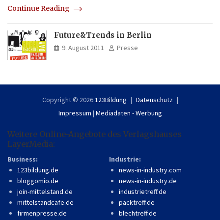
Continue Reading
Future&Trends in Berlin
9. August 2011
Presse
Copyright © 2026
123Bildung
Datenschutz
Impressum
|
Mediadaten - Werbung
Weitere Online-Angebote des Verlagshauses
LayerMedia:
Business:
Industrie:
123bildung.de
news-in-industry.com
bloggomio.de
news-in-industry.de
join-mittelstand.de
industrietreff.de
mittelstandcafe.de
packtreff.de
firmenpresse.de
blechtreff.de