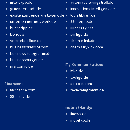
interexpo.de
automatisierungstreff.de
gruenderstadt.de
innovations-intelligenz.de
existenzgruender-netzwerk.de
logistiktreff.de
unternehmer-netzwerk.de
88energie.de
buerotipp.de
88energy.net
bonx.de
surfigo.de
vertriebsoffice.de
chemie-link.de
businesspress24.com
chemistry-link.com
business-telegramm.de
businessburger.de
IT / Kommunikation:
marcomio.de
itiko.de
tooligo.de
Finanzen:
so-co-it.com
88finance.com
tech-telegramm.de
88finanz.de
mobile/Handy:
iinews.de
mobiliko.de