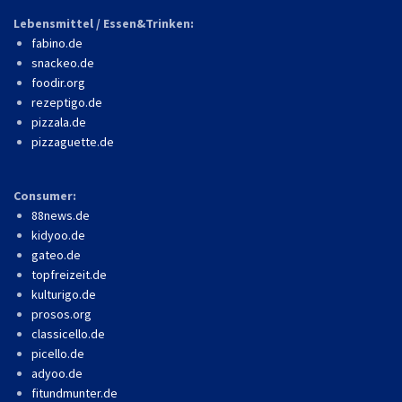
Lebensmittel / Essen&Trinken:
fabino.de
snackeo.de
foodir.org
rezeptigo.de
pizzala.de
pizzaguette.de
Consumer:
88news.de
kidyoo.de
gateo.de
topfreizeit.de
kulturigo.de
prosos.org
classicello.de
picello.de
adyoo.de
fitundmunter.de