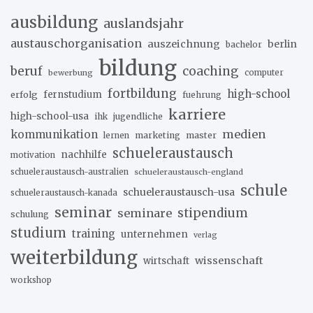
ausbildung
auslandsjahr
austauschorganisation
auszeichnung
berlin
bachelor
bildung
beruf
coaching
bewerbung
computer
fortbildung
high-school
erfolg
fernstudium
fuehrung
karriere
high-school-usa
ihk
jugendliche
medien
kommunikation
marketing
master
lernen
schueleraustausch
nachhilfe
motivation
schueleraustausch-australien
schueleraustausch-england
schule
schueleraustausch-usa
schueleraustausch-kanada
seminar
stipendium
seminare
schulung
studium
training
unternehmen
verlag
weiterbildung
wissenschaft
wirtschaft
workshop