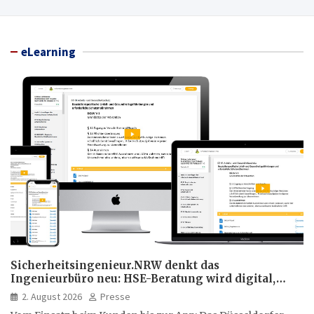
eLearning
Sicherheitsingenieur.NRW denkt das
Ingenieurbüro neu: HSE-Beratung wird digital,
hybrid und multimedial
2. August 2026
Presse