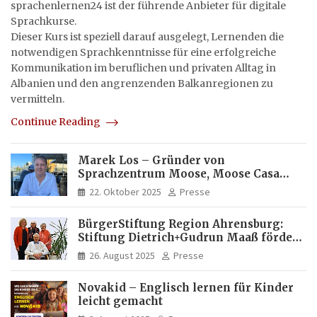
sprachenlernen24 ist der führende Anbieter für digitale
Sprachkurse.
Dieser Kurs ist speziell darauf ausgelegt, Lernenden die
notwendigen Sprachkenntnisse für eine erfolgreiche
Kommunikation im beruflichen und privaten Alltag in
Albanien und den angrenzenden Balkanregionen zu
vermitteln.
Continue Reading
Marek Los – Gründer von
Sprachzentrum Moose, Moose Casa
Italia und Apartamento Brasil |
22. Oktober 2025
Presse
Internationaler Experte für Bildung
und Investitionen in Brasilien
BürgerStiftung Region Ahrensburg:
Stiftung Dietrich+Gudrun Maaß fördert
Deutschkenntnisse von Frauen
26. August 2025
Presse
Novakid – Englisch lernen für Kinder
leicht gemacht