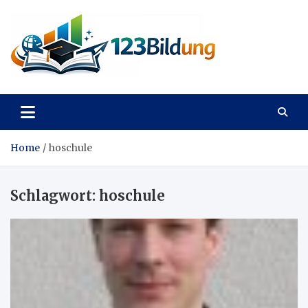
Skip
to
content
123Bildung
News und Infos aus dem Bildungswesen
Home
hoschule
Schlagwort:
hoschule