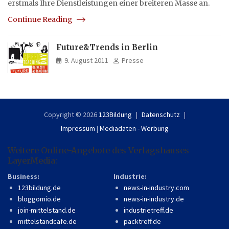
erstmals Ihre Dienstleistungen einer breiteren Masse an.
Continue Reading
Future&Trends in Berlin
9. August 2011
Presse
Copyright © 2026
123Bildung
Datenschutz
Impressum
|
Mediadaten - Werbung
Weitere Online-Angebote des Verlagshauses
LayerMedia:
Business:
Industrie:
123bildung.de
news-in-industry.com
bloggomio.de
news-in-industry.de
join-mittelstand.de
industrietreff.de
mittelstandcafe.de
packtreff.de