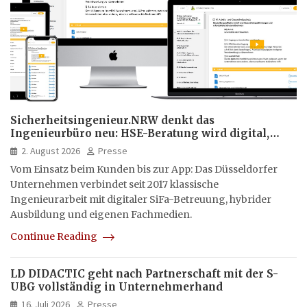
Sicherheitsingenieur.NRW denkt das
Ingenieurbüro neu: HSE-Beratung wird digital,
hybrid und multimedial
2. August 2026
Presse
Vom Einsatz beim Kunden bis zur App: Das Düsseldorfer
Unternehmen verbindet seit 2017 klassische
Ingenieurarbeit mit digitaler SiFa-Betreuung, hybrider
Ausbildung und eigenen Fachmedien.
Continue Reading
LD DIDACTIC geht nach Partnerschaft mit der S-
UBG vollständig in Unternehmerhand
16. Juli 2026
Presse