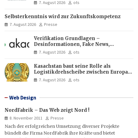
Europas Zukunft
7. August 2026
ots
Selbsterkenntnis wird zur Zukunftskompetenz
7. August 2026
Presse
Verifikation Grundlagen –
Desinformationen, Fake News,
manipulierte Inhalte | dpa-Akademie
7. August 2026
ots
Kasachstan baut seine Rolle als
Logistikdrehscheibe zwischen Europa
und Asien aus
7. August 2026
ots
Web Design
NordFabrik – Das Web zeigt Nord !
8. November 2011
Presse
Nach der erfolgreichen Umsetzung diverser Projekte
bündelt die Firma NordFabrik ihre Kräfte und bietet