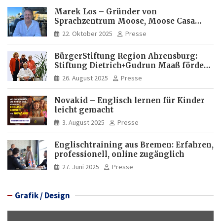
Marek Los – Gründer von
Sprachzentrum Moose, Moose Casa
Italia und Apartamento Brasil |
22. Oktober 2025
Presse
Internationaler Experte für Bildung
und Investitionen in Brasilien
BürgerStiftung Region Ahrensburg:
Stiftung Dietrich+Gudrun Maaß fördert
Deutschkenntnisse von Frauen
26. August 2025
Presse
Novakid – Englisch lernen für Kinder
leicht gemacht
3. August 2025
Presse
Englischtraining aus Bremen: Erfahren,
professionell, online zugänglich
27. Juni 2025
Presse
Grafik / Design