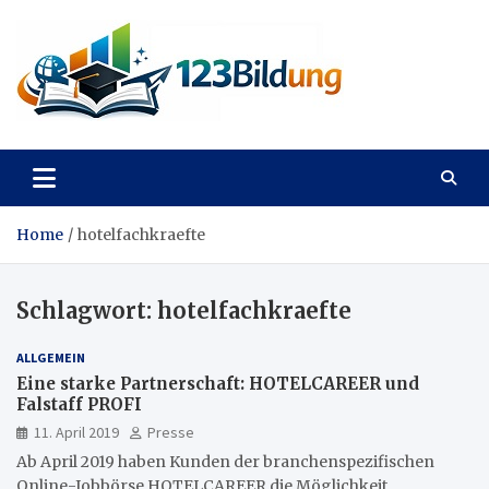
Skip
to
content
123Bildung
News und Infos aus dem Bildungswesen
Home
hotelfachkraefte
Schlagwort:
hotelfachkraefte
ALLGEMEIN
Eine starke Partnerschaft: HOTELCAREER und
Falstaff PROFI
11. April 2019
Presse
Ab April 2019 haben Kunden der branchenspezifischen
Online-Jobbörse HOTELCAREER die Möglichkeit,