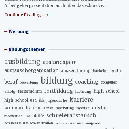
Arbeitgeberpräsentation auch über das exklusive…
Continue Reading
Werbung
Bildungsthemen
ausbildung
auslandsjahr
austauschorganisation
auszeichnung
berlin
bachelor
bildung
beruf
coaching
bewerbung
computer
fortbildung
high-school
erfolg
fernstudium
fuehrung
karriere
high-school-usa
ihk
jugendliche
medien
kommunikation
marketing
master
lernen
schueleraustausch
nachhilfe
motivation
schueleraustausch-australien
schueleraustausch-england