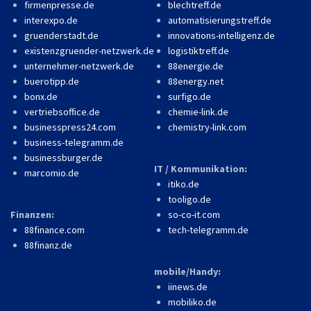
firmenpresse.de
blechtreff.de
interexpo.de
automatisierungstreff.de
gruenderstadt.de
innovations-intelligenz.de
existenzgruender-netzwerk.de
logistiktreff.de
unternehmer-netzwerk.de
88energie.de
buerotipp.de
88energy.net
bonx.de
surfigo.de
vertriebsoffice.de
chemie-link.de
businesspress24.com
chemistry-link.com
business-telegramm.de
businessburger.de
IT / Kommunikation:
marcomio.de
itiko.de
tooligo.de
Finanzen:
so-co-it.com
88finance.com
tech-telegramm.de
88finanz.de
mobile/Handy:
iinews.de
mobiliko.de