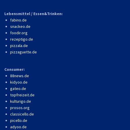
Lebensmittel / Essen&Trinken:
fabino.de
snackeo.de
foodir.org
rezeptigo.de
pizzala.de
pizzaguette.de
Consumer:
88news.de
kidyoo.de
gateo.de
topfreizeit.de
kulturigo.de
prosos.org
classicello.de
picello.de
adyoo.de