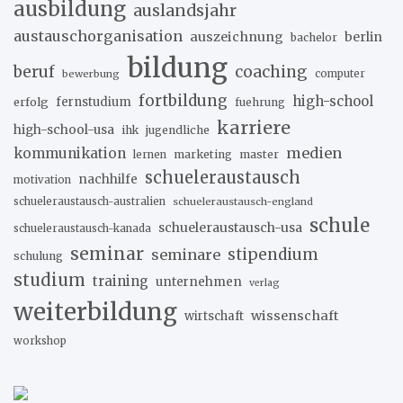
ausbildung
auslandsjahr
austauschorganisation
auszeichnung
berlin
bachelor
bildung
beruf
coaching
bewerbung
computer
fortbildung
high-school
erfolg
fernstudium
fuehrung
karriere
high-school-usa
ihk
jugendliche
medien
kommunikation
marketing
master
lernen
schueleraustausch
nachhilfe
motivation
schueleraustausch-australien
schueleraustausch-england
schule
schueleraustausch-usa
schueleraustausch-kanada
seminar
stipendium
seminare
schulung
studium
training
unternehmen
verlag
weiterbildung
wissenschaft
wirtschaft
workshop