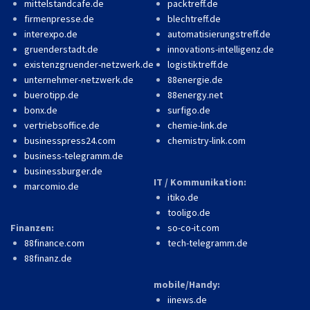
mittelstandcafe.de
packtreff.de
firmenpresse.de
blechtreff.de
interexpo.de
automatisierungstreff.de
gruenderstadt.de
innovations-intelligenz.de
existenzgruender-netzwerk.de
logistiktreff.de
unternehmer-netzwerk.de
88energie.de
buerotipp.de
88energy.net
bonx.de
surfigo.de
vertriebsoffice.de
chemie-link.de
businesspress24.com
chemistry-link.com
business-telegramm.de
businessburger.de
IT / Kommunikation:
marcomio.de
itiko.de
tooligo.de
Finanzen:
so-co-it.com
88finance.com
tech-telegramm.de
88finanz.de
mobile/Handy:
iinews.de