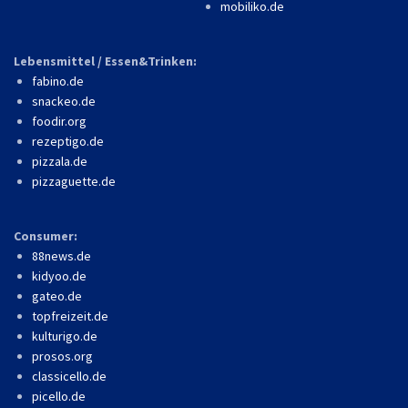
mobiliko.de
Lebensmittel / Essen&Trinken:
fabino.de
snackeo.de
foodir.org
rezeptigo.de
pizzala.de
pizzaguette.de
Consumer:
88news.de
kidyoo.de
gateo.de
topfreizeit.de
kulturigo.de
prosos.org
classicello.de
picello.de