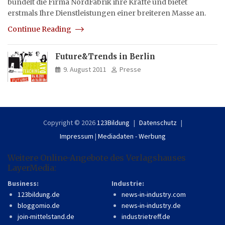
bündelt die Firma NordFabrik ihre Kräfte und bietet
erstmals Ihre Dienstleistungen einer breiteren Masse an.
Continue Reading
Future&Trends in Berlin
9. August 2011
Presse
Copyright © 2026
123Bildung
Datenschutz
Impressum
|
Mediadaten - Werbung
Weitere Online-Angebote des Verlagshauses
LayerMedia:
Business:
Industrie:
123bildung.de
news-in-industry.com
bloggomio.de
news-in-industry.de
join-mittelstand.de
industrietreff.de