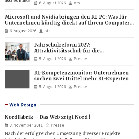
Mechatroniker, bei Frauen
6. August 2026
ots
medizinische Fachangestellte
Microsoft und Nvidia bringen den KI-PC: Was für
Unternehmen künftig direkt auf Ihrem Computer
läuft und was weiter in der Cloud bleibt
6. August 2026
ots
Fahrschulreform 2027:
Attraktivitätsschub für die
Fahrlehrerausbildung
5. August 2026
Presse
KI-Kompetenzmonitor: Unternehmen
suchen zwei Drittel mehr KI-Experten
5. August 2026
Presse
Web Design
NordFabrik – Das Web zeigt Nord !
8. November 2011
Presse
Nach der erfolgreichen Umsetzung diverser Projekte