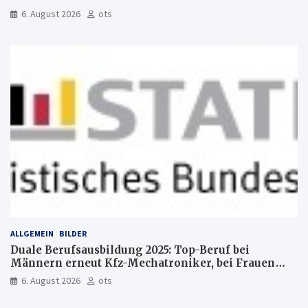
6. August 2026
ots
ALLGEMEIN
BILDER
Duale Berufsausbildung 2025: Top-Beruf bei
Männern erneut Kfz-Mechatroniker, bei Frauen
medizinische Fachangestellte
6. August 2026
ots