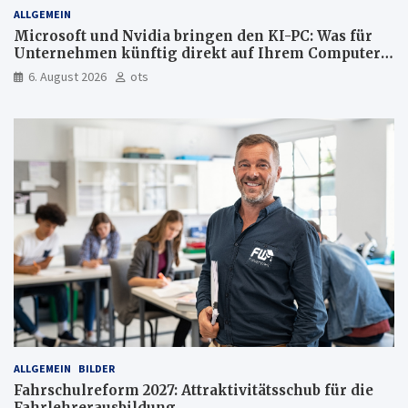
ALLGEMEIN
Microsoft und Nvidia bringen den KI-PC: Was für
Unternehmen künftig direkt auf Ihrem Computer
läuft und was weiter in der Cloud bleibt
6. August 2026
ots
ALLGEMEIN
BILDER
Fahrschulreform 2027: Attraktivitätsschub für die
Fahrlehrerausbildung