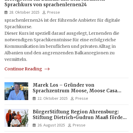
Sprachkurs von sprachenlernen24
28. Oktober 2025
Presse
sprachenlernen24 ist der führende Anbieter für digitale
Sprachkurse.
Dieser Kurs ist speziell darauf ausgelegt, Lernenden die
notwendigen Sprachkenntnisse für eine erfolgreiche
Kommunikation im beruflichen und privaten Alltag in
Albanien und den angrenzenden Balkanregionen zu
vermitteln.
Continue Reading
Marek Los – Gründer von
Sprachzentrum Moose, Moose Casa
Italia und Apartamento Brasil |
22. Oktober 2025
Presse
Internationaler Experte für Bildung
und Investitionen in Brasilien
BürgerStiftung Region Ahrensburg:
Stiftung Dietrich+Gudrun Maaß fördert
Deutschkenntnisse von Frauen
26. August 2025
Presse