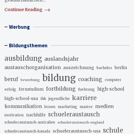
gesellschaftlichen…
Continue Reading
Werbung
Bildungsthemen
ausbildung
auslandsjahr
austauschorganisation
auszeichnung
berlin
bachelor
bildung
beruf
coaching
bewerbung
computer
fortbildung
high-school
erfolg
fernstudium
fuehrung
karriere
high-school-usa
ihk
jugendliche
medien
kommunikation
marketing
master
lernen
schueleraustausch
nachhilfe
motivation
schueleraustausch-australien
schueleraustausch-england
schule
schueleraustausch-usa
schueleraustausch-kanada