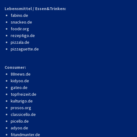
Lebensmittel / Essen&Trinken:
fabino.de
snackeo.de
foodir.org
rezeptigo.de
pizzala.de
pizzaguette.de
Consumer:
88news.de
kidyoo.de
gateo.de
topfreizeit.de
kulturigo.de
prosos.org
classicello.de
picello.de
adyoo.de
fitundmunter.de