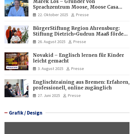
Marek Los – Gründer von
Sprachzentrum Moose, Moose Casa
Italia und Apartamento Brasil |
22. Oktober 2025
Presse
Internationaler Experte für Bildung
und Investitionen in Brasilien
BürgerStiftung Region Ahrensburg:
Stiftung Dietrich+Gudrun Maaß fördert
Deutschkenntnisse von Frauen
26. August 2025
Presse
Novakid – Englisch lernen für Kinder
leicht gemacht
3. August 2025
Presse
Englischtraining aus Bremen: Erfahren,
professionell, online zugänglich
27. Juni 2025
Presse
Grafik / Design