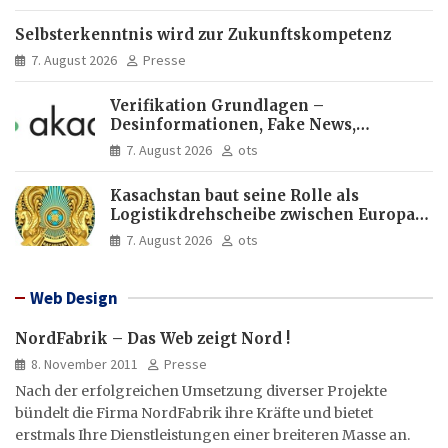
Selbsterkenntnis wird zur Zukunftskompetenz
7. August 2026
Presse
Verifikation Grundlagen –
Desinformationen, Fake News,
manipulierte Inhalte | dpa-Akademie
7. August 2026
ots
Kasachstan baut seine Rolle als
Logistikdrehscheibe zwischen Europa
und Asien aus
7. August 2026
ots
Web Design
NordFabrik – Das Web zeigt Nord !
8. November 2011
Presse
Nach der erfolgreichen Umsetzung diverser Projekte
bündelt die Firma NordFabrik ihre Kräfte und bietet
erstmals Ihre Dienstleistungen einer breiteren Masse an.