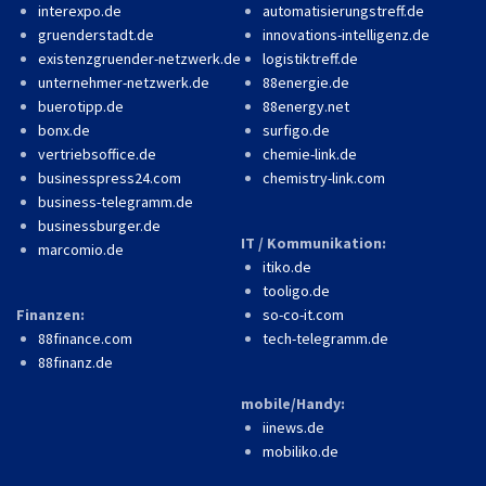
interexpo.de
automatisierungstreff.de
gruenderstadt.de
innovations-intelligenz.de
existenzgruender-netzwerk.de
logistiktreff.de
unternehmer-netzwerk.de
88energie.de
buerotipp.de
88energy.net
bonx.de
surfigo.de
vertriebsoffice.de
chemie-link.de
businesspress24.com
chemistry-link.com
business-telegramm.de
businessburger.de
IT / Kommunikation:
marcomio.de
itiko.de
tooligo.de
Finanzen:
so-co-it.com
88finance.com
tech-telegramm.de
88finanz.de
mobile/Handy:
iinews.de
mobiliko.de