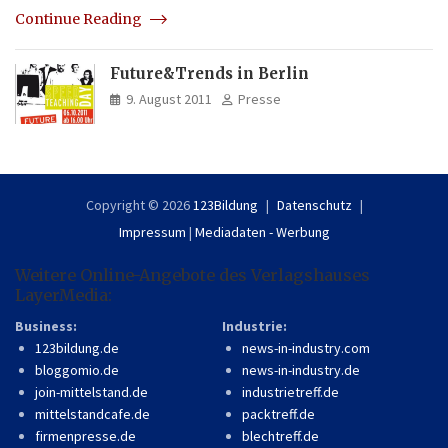
Continue Reading
Future&Trends in Berlin
9. August 2011
Presse
Copyright © 2026
123Bildung
Datenschutz
Impressum
|
Mediadaten - Werbung
Weitere Online-Angebote des Verlagshauses
LayerMedia:
Business:
Industrie:
123bildung.de
news-in-industry.com
bloggomio.de
news-in-industry.de
join-mittelstand.de
industrietreff.de
mittelstandcafe.de
packtreff.de
firmenpresse.de
blechtreff.de