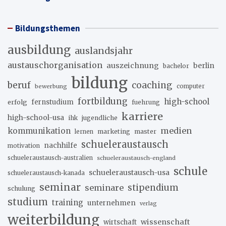
Bildungsthemen
ausbildung
auslandsjahr
austauschorganisation
auszeichnung
berlin
bachelor
bildung
beruf
coaching
bewerbung
computer
fortbildung
high-school
erfolg
fernstudium
fuehrung
karriere
high-school-usa
ihk
jugendliche
medien
kommunikation
marketing
master
lernen
schueleraustausch
nachhilfe
motivation
schueleraustausch-australien
schueleraustausch-england
schule
schueleraustausch-usa
schueleraustausch-kanada
seminar
stipendium
seminare
schulung
studium
training
unternehmen
verlag
weiterbildung
wissenschaft
wirtschaft