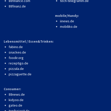
88finance.com
tech-telegramm.de
88finanz.de
mobile/Handy:
iinews.de
mobiliko.de
Lebensmittel / Essen&Trinken:
fabino.de
snackeo.de
foodir.org
rezeptigo.de
pizzala.de
pizzaguette.de
Consumer:
88news.de
kidyoo.de
gateo.de
topfreizeit.de