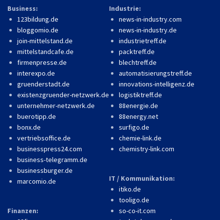
Business:
Industrie:
123bildung.de
news-in-industry.com
bloggomio.de
news-in-industry.de
join-mittelstand.de
industrietreff.de
mittelstandcafe.de
packtreff.de
firmenpresse.de
blechtreff.de
interexpo.de
automatisierungstreff.de
gruenderstadt.de
innovations-intelligenz.de
existenzgruender-netzwerk.de
logistiktreff.de
unternehmer-netzwerk.de
88energie.de
buerotipp.de
88energy.net
bonx.de
surfigo.de
vertriebsoffice.de
chemie-link.de
businesspress24.com
chemistry-link.com
business-telegramm.de
businessburger.de
IT / Kommunikation:
marcomio.de
itiko.de
tooligo.de
Finanzen:
so-co-it.com