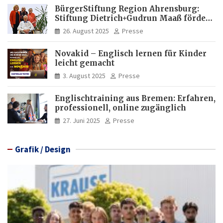
und Investitionen in Brasilien
BürgerStiftung Region Ahrensburg:
Stiftung Dietrich+Gudrun Maaß fördert
Deutschkenntnisse von Frauen
26. August 2025
Presse
Novakid – Englisch lernen für Kinder
leicht gemacht
3. August 2025
Presse
Englischtraining aus Bremen: Erfahren,
professionell, online zugänglich
27. Juni 2025
Presse
Grafik / Design