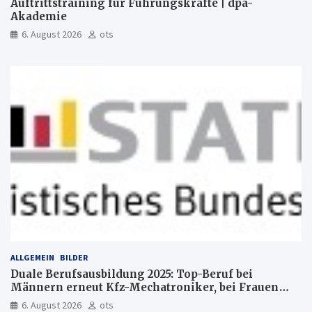
Auftrittstraining für Führungskräfte | dpa-
Akademie
6. August 2026
ots
ALLGEMEIN
BILDER
Duale Berufsausbildung 2025: Top-Beruf bei
Männern erneut Kfz-Mechatroniker, bei Frauen
medizinische Fachangestellte
6. August 2026
ots