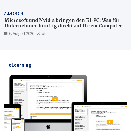
ALLGEMEIN
Microsoft und Nvidia bringen den KI-PC: Was für
Unternehmen künftig direkt auf Ihrem Computer
läuft und was weiter in der Cloud bleibt
6. August 2026
ots
eLearning