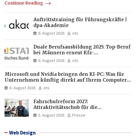
Continue Reading
Auftrittstraining für Führungskräfte |
dpa-Akademie
6. August 2026
ots
Duale Berufsausbildung 2025: Top-Beruf
bei Männern erneut Kfz-
Mechatroniker, bei Frauen
6. August 2026
ots
medizinische Fachangestellte
Microsoft und Nvidia bringen den KI-PC: Was für
Unternehmen künftig direkt auf Ihrem Computer
läuft und was weiter in der Cloud bleibt
6. August 2026
ots
Fahrschulreform 2027:
Attraktivitätsschub für die
Fahrlehrerausbildung
5. August 2026
Presse
Web Design