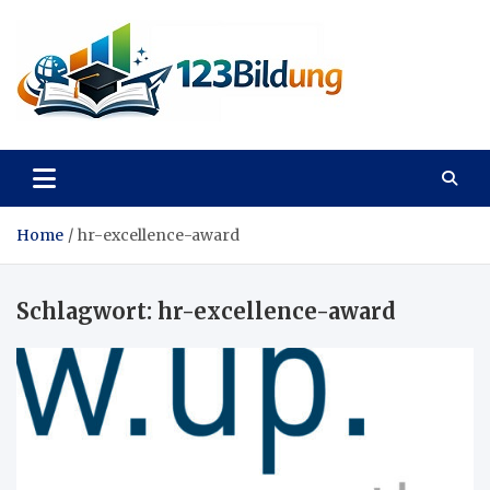
Skip
to
content
123Bildung
News und Infos aus dem Bildungswesen
Home
hr-excellence-award
Schlagwort:
hr-excellence-award