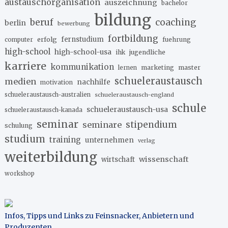
austauschorganisation
auszeichnung
bachelor
bildung
beruf
coaching
berlin
bewerbung
fortbildung
erfolg
fernstudium
fuehrung
computer
high-school
high-school-usa
ihk
jugendliche
karriere
kommunikation
marketing
master
lernen
schueleraustausch
medien
nachhilfe
motivation
schueleraustausch-australien
schueleraustausch-england
schule
schueleraustausch-usa
schueleraustausch-kanada
seminar
stipendium
seminare
schulung
studium
training
unternehmen
verlag
weiterbildung
wissenschaft
wirtschaft
workshop
Infos, Tipps und Links zu Feinsnacker, Anbietern und
Produzenten
.