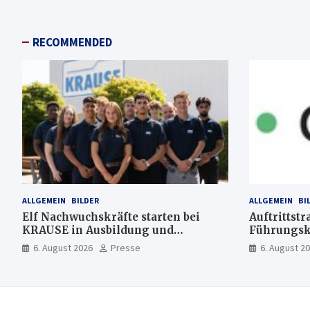
RECOMMENDED
ALLGEMEIN
BILDER
ALLGEMEIN
BI
Elf Nachwuchskräfte starten bei
Auftrittstr
KRAUSE in Ausbildung und
Führungsk
Jahrespraktikum
6. August 2026
Presse
6. August 2