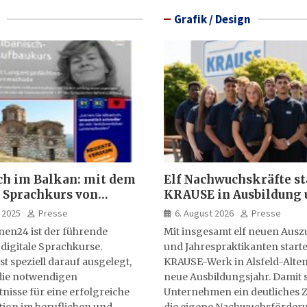
Grafik / Design
ch im Balkan: mit dem
Elf Nachwuchskräfte st
 Sprachkurs von
KRAUSE in Ausbildung 
lernen24
Jahrespraktikum
 2025
Presse
6. August 2026
Presse
nen24 ist der führende
Mit insgesamt elf neuen Aus
 digitale Sprachkurse.
und Jahrespraktikanten starte
st speziell darauf ausgelegt,
KRAUSE-Werk in Alsfeld-Alten
ie notwendigen
neue Ausbildungsjahr. Damit s
isse für eine erfolgreiche
Unternehmen ein deutliches Z