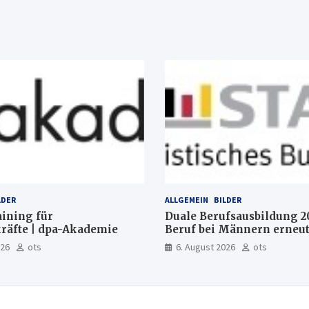
LDER
ALLGEMEIN
BILDER
aining für
Duale Berufsausbildung 2
räfte | dpa-Akademie
Beruf bei Männern erneut
Mechatroniker, bei Fraue
026
ots
6. August 2026
ots
medizinische Fachangeste