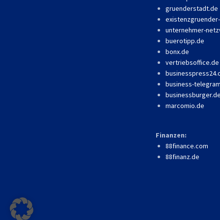
gruenderstadt.de
existenzgruender
unternehmer-netz
buerotipp.de
bonx.de
vertriebsoffice.de
businesspress24
business-telegra
businessburger.d
marcomio.de
Finanzen:
88finance.com
88finanz.de