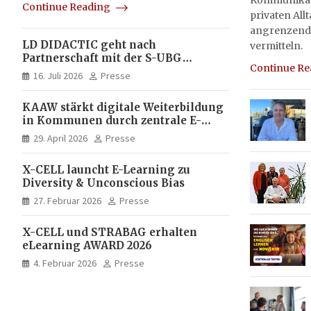
Kommunikati
Continue Reading
privaten All
angrenzend
LD DIDACTIC geht nach
vermitteln.
Partnerschaft mit der S-UBG
Continue R
vollständig in Unternehmerhand
16. Juli 2026
Presse
KAAW stärkt digitale Weiterbildung
in Kommunen durch zentrale E-
Learning Plattform von X-CELL
29. April 2026
Presse
X-CELL launcht E-Learning zu
Diversity & Unconscious Bias
27. Februar 2026
Presse
X-CELL und STRABAG erhalten
eLearning AWARD 2026
4. Februar 2026
Presse