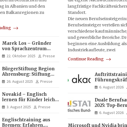
on im beruflichen und
die eigene Nachwuchsförderu
tag in Albanien und den
langfristige Fachkräftesiche
en Balkanregionen zu
Standort.
Die neuen Berufseinsteigeri
Berufseinsteiger verteilen sic
eading
verschiedene kaufmännische,
und gewerbliche Bereiche. Dr
Marek Los – Gründer
beginnen eine Ausbildung als
von Sprachzentrum
Industriekaufleute, zwei
Moose, Moose Casa
22. Oktober 2025
Presse
Continue Reading
Italia und Apartamento
Brasil | Internationaler
BürgerStiftung Region
Experte für Bildung und
Ahrensburg: Stiftung
Auftrittstrain
Investitionen in
Dietrich+Gudrun Maaß
Führungskräft
Brasilien
26. August 2025
Presse
fördert
Akademie
6. August 2026
Deutschkenntnisse von
Novakid – Englisch
Frauen
lernen für Kinder leicht
Duale Berufs
gemacht
2025: Top-Beru
3. August 2025
Presse
Männern erne
6. August 2026
Mechatroniker
Englischtraining aus
Frauen mediz
Bremen: Erfahren,
Microsoft und Nvidia bri
Fachangestell