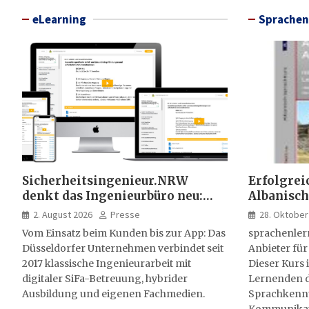
eLearning
Sprachen
Sicherheitsingenieur.NRW
Erfolgrei
denkt das Ingenieurbüro neu:
Albanisch
HSE-Beratung wird digital,
sprachen
2. August 2026
Presse
28. Oktober
hybrid und multimedial
Vom Einsatz beim Kunden bis zur App: Das
sprachenler
Düsseldorfer Unternehmen verbindet seit
Anbieter für
2017 klassische Ingenieurarbeit mit
Dieser Kurs i
digitaler SiFa-Betreuung, hybrider
Lernenden d
Ausbildung und eigenen Fachmedien.
Sprachkenntn