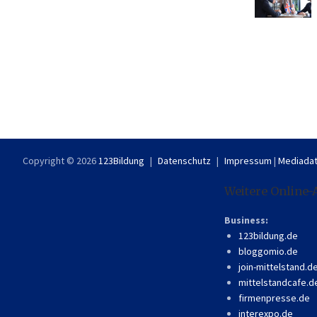
Copyright © 2026
123Bildung
Datenschutz
Impressum
|
Mediadat
Weitere Online-
Business:
123bildung.de
bloggomio.de
join-mittelstand.d
mittelstandcafe.d
firmenpresse.de
interexpo.de