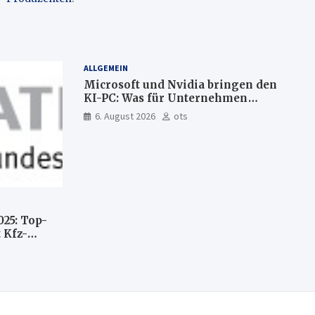
ALLGEMEIN
Microsoft und Nvidia bringen den
KI-PC: Was für Unternehmen
künftig direkt auf Ihrem Computer
6. August 2026
ots
läuft und was weiter in der Cloud
bleibt
025: Top-
 Kfz-
n
llte