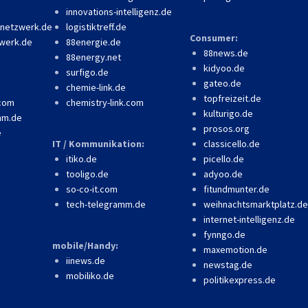
innovations-intelligenz.de
-netzwerk.de
logistiktreff.de
Consumer:
werk.de
88energie.de
88news.de
88energy.net
kidyoo.de
surfigo.de
gateo.de
chemie-link.de
topfreizeit.de
.com
chemistry-link.com
kulturigo.de
mm.de
prosos.org
e
IT / Kommunikation:
classicello.de
itiko.de
picello.de
tooligo.de
adyoo.de
so-co-it.com
fitundmunter.de
tech-telegramm.de
weihnachtsmarktplatz.de
internet-intelligenz.de
fynngo.de
mobile/Handy:
maxemotion.de
iinews.de
newstag.de
mobiliko.de
politikexpress.de