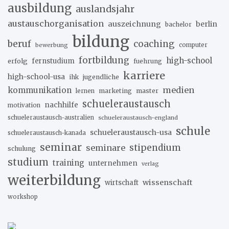
ausbildung
auslandsjahr
austauschorganisation
auszeichnung
berlin
bachelor
bildung
beruf
coaching
bewerbung
computer
fortbildung
high-school
erfolg
fernstudium
fuehrung
karriere
high-school-usa
ihk
jugendliche
medien
kommunikation
marketing
master
lernen
schueleraustausch
nachhilfe
motivation
schueleraustausch-australien
schueleraustausch-england
schule
schueleraustausch-usa
schueleraustausch-kanada
seminar
stipendium
seminare
schulung
studium
training
unternehmen
verlag
weiterbildung
wissenschaft
wirtschaft
workshop