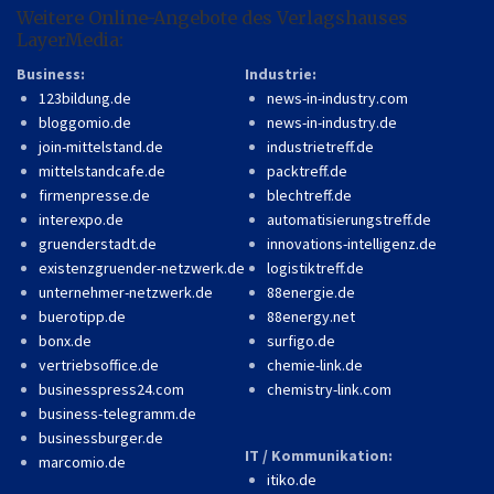
Weitere Online-Angebote des Verlagshauses
LayerMedia:
Business:
Industrie:
123bildung.de
news-in-industry.com
bloggomio.de
news-in-industry.de
join-mittelstand.de
industrietreff.de
mittelstandcafe.de
packtreff.de
firmenpresse.de
blechtreff.de
interexpo.de
automatisierungstreff.de
gruenderstadt.de
innovations-intelligenz.de
existenzgruender-netzwerk.de
logistiktreff.de
unternehmer-netzwerk.de
88energie.de
buerotipp.de
88energy.net
bonx.de
surfigo.de
vertriebsoffice.de
chemie-link.de
businesspress24.com
chemistry-link.com
business-telegramm.de
businessburger.de
IT / Kommunikation:
marcomio.de
itiko.de