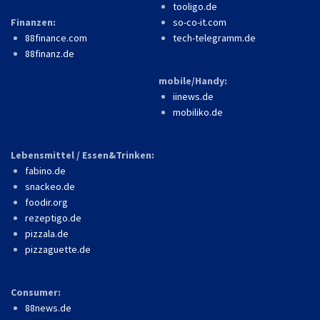
tooligo.de
Finanzen:
so-co-it.com
88finance.com
tech-telegramm.de
88finanz.de
mobile/Handy:
iinews.de
mobiliko.de
Lebensmittel / Essen&Trinken:
fabino.de
snackeo.de
foodir.org
rezeptigo.de
pizzala.de
pizzaguette.de
Consumer:
88news.de