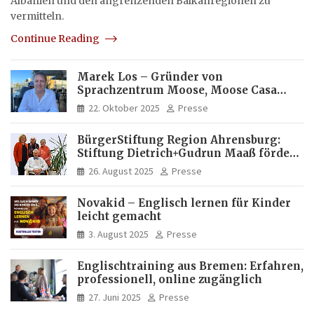
Albanien und den angrenzenden Balkanregionen zu
vermitteln.
Continue Reading
Marek Los – Gründer von
Sprachzentrum Moose, Moose Casa
Italia und Apartamento Brasil |
22. Oktober 2025
Presse
Internationaler Experte für Bildung
und Investitionen in Brasilien
BürgerStiftung Region Ahrensburg:
Stiftung Dietrich+Gudrun Maaß fördert
Deutschkenntnisse von Frauen
26. August 2025
Presse
Novakid – Englisch lernen für Kinder
leicht gemacht
3. August 2025
Presse
Englischtraining aus Bremen: Erfahren,
professionell, online zugänglich
27. Juni 2025
Presse