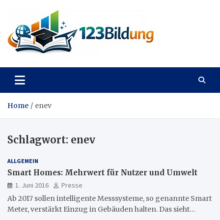
Skip
to
content
123Bildung
News und Infos aus dem Bildungswesen
Home
enev
Schlagwort:
enev
ALLGEMEIN
Smart Homes: Mehrwert für Nutzer und Umwelt
1. Juni 2016
Presse
Ab 2017 sollen intelligente Messsysteme, so genannte Smart
Meter, verstärkt Einzug in Gebäuden halten. Das sieht…