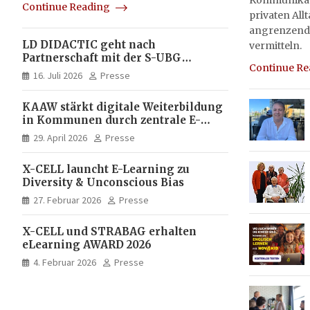
Kommunikati
Continue Reading
privaten All
angrenzend
LD DIDACTIC geht nach
vermitteln.
Partnerschaft mit der S-UBG
Continue R
vollständig in Unternehmerhand
16. Juli 2026
Presse
KAAW stärkt digitale Weiterbildung
in Kommunen durch zentrale E-
Learning Plattform von X-CELL
29. April 2026
Presse
X-CELL launcht E-Learning zu
Diversity & Unconscious Bias
27. Februar 2026
Presse
X-CELL und STRABAG erhalten
eLearning AWARD 2026
4. Februar 2026
Presse