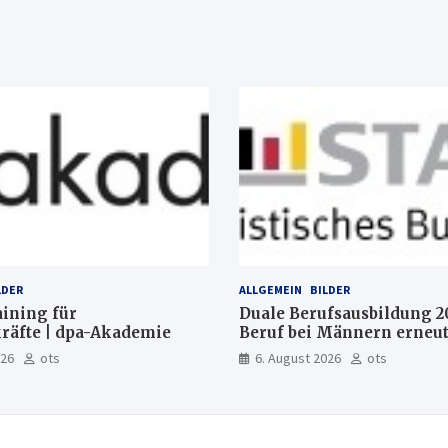
LDER
ALLGEMEIN
BILDER
aining für
Duale Berufsausbildung 2
räfte | dpa-Akademie
Beruf bei Männern erneut
Mechatroniker, bei Fraue
026
ots
6. August 2026
ots
medizinische Fachangeste