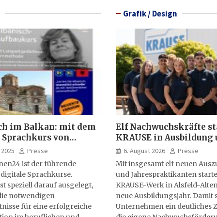
Grafik / Design
ch im Balkan: mit dem
Elf Nachwuchskräfte st
 Sprachkurs von
KRAUSE in Ausbildung 
lernen24
Jahrespraktikum
 2025
Presse
6. August 2026
Presse
nen24 ist der führende
Mit insgesamt elf neuen Aus
 digitale Sprachkurse.
und Jahrespraktikanten starte
st speziell darauf ausgelegt,
KRAUSE-Werk in Alsfeld-Alten
ie notwendigen
neue Ausbildungsjahr. Damit s
isse für eine erfolgreiche
Unternehmen ein deutliches Z