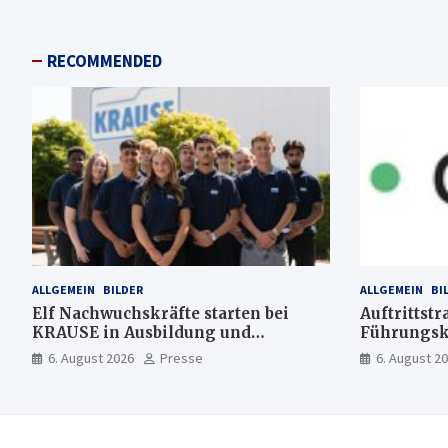
RECOMMENDED
ALLGEMEIN
BILDER
ALLGEMEIN
BI
Elf Nachwuchskräfte starten bei
Auftrittstr
KRAUSE in Ausbildung und
Führungsk
Jahrespraktikum
6. August 2026
Presse
6. August 2