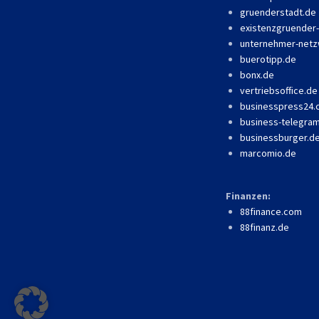
gruenderstadt.de
existenzgruender
unternehmer-netz
buerotipp.de
bonx.de
vertriebsoffice.de
businesspress24
business-telegra
businessburger.d
marcomio.de
Finanzen:
88finance.com
88finanz.de