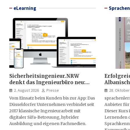
eLearning
Sprachen
Sicherheitsingenieur.NRW
Erfolgrei
denkt das Ingenieurbüro neu:
Albanisch
HSE-Beratung wird digital,
sprachen
2. August 2026
Presse
28. Oktober
hybrid und multimedial
Vom Einsatz beim Kunden bis zur App: Das
sprachenler
Düsseldorfer Unternehmen verbindet seit
Anbieter für
2017 klassische Ingenieurarbeit mit
Dieser Kurs i
digitaler SiFa-Betreuung, hybrider
Lernenden d
Ausbildung und eigenen Fachmedien.
Sprachkenntn