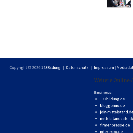
Copyright © 2026
123Bildung
Datenschutz
Impressum
|
Mediadat
Weitere Online-
Business:
123bildung.de
bloggomio.de
join-mittelstand.d
mittelstandcafe.d
firmenpresse.de
interexpo.de