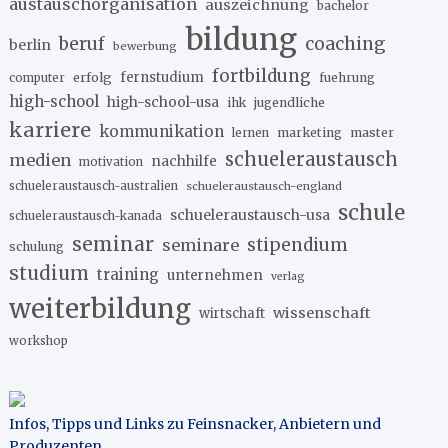
austauschorganisation
auszeichnung
bachelor
bildung
beruf
coaching
berlin
bewerbung
fortbildung
erfolg
fernstudium
fuehrung
computer
high-school
high-school-usa
ihk
jugendliche
karriere
kommunikation
marketing
master
lernen
schueleraustausch
medien
nachhilfe
motivation
schueleraustausch-australien
schueleraustausch-england
schule
schueleraustausch-usa
schueleraustausch-kanada
seminar
stipendium
seminare
schulung
studium
training
unternehmen
verlag
weiterbildung
wissenschaft
wirtschaft
workshop
Infos, Tipps und Links zu Feinsnacker, Anbietern und
Produzenten
.