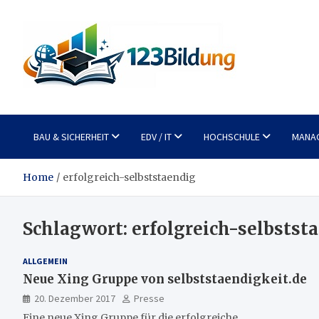
Skip
to
content
123Bildung
News und Infos aus dem Bildungswesen
BAU & SICHERHEIT
EDV / IT
HOCHSCHULE
MANA
Home
erfolgreich-selbststaendig
Schlagwort:
erfolgreich-selbstst
ALLGEMEIN
Neue Xing Gruppe von selbststaendigkeit.de
20. Dezember 2017
Presse
Eine neue Xing Gruppe für die erfolgreiche