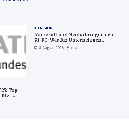
ALLGEMEIN
Microsoft und Nvidia bringen den
KI-PC: Was für Unternehmen
künftig direkt auf Ihrem Computer
6. August 2026
ots
läuft und was weiter in der Cloud
bleibt
025: Top-
 Kfz-
n
llte