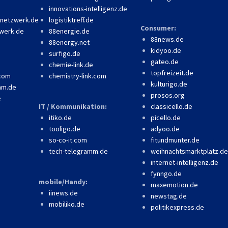
innovations-intelligenz.de
-netzwerk.de
logistiktreff.de
Consumer:
werk.de
88energie.de
88news.de
88energy.net
kidyoo.de
surfigo.de
gateo.de
chemie-link.de
topfreizeit.de
.com
chemistry-link.com
kulturigo.de
mm.de
prosos.org
e
IT / Kommunikation:
classicello.de
itiko.de
picello.de
tooligo.de
adyoo.de
so-co-it.com
fitundmunter.de
tech-telegramm.de
weihnachtsmarktplatz.de
internet-intelligenz.de
fynngo.de
mobile/Handy:
maxemotion.de
iinews.de
newstag.de
mobiliko.de
politikexpress.de