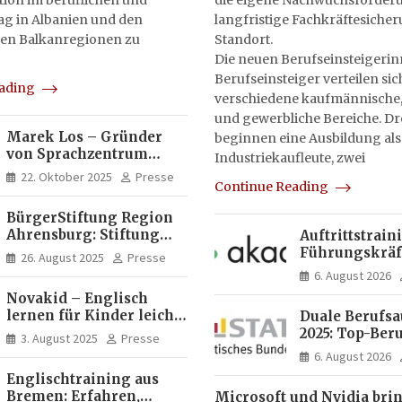
on im beruflichen und
die eigene Nachwuchsförderu
tag in Albanien und den
langfristige Fachkräftesiche
en Balkanregionen zu
Standort.
Die neuen Berufseinsteigeri
Berufseinsteiger verteilen sic
eading
verschiedene kaufmännische,
und gewerbliche Bereiche. Dr
Marek Los – Gründer
beginnen eine Ausbildung als
von Sprachzentrum
Industriekaufleute, zwei
Moose, Moose Casa
22. Oktober 2025
Presse
Continue Reading
Italia und Apartamento
Brasil | Internationaler
BürgerStiftung Region
Experte für Bildung und
Ahrensburg: Stiftung
Auftrittstrain
Investitionen in
Dietrich+Gudrun Maaß
Führungskräft
Brasilien
26. August 2025
Presse
fördert
Akademie
6. August 2026
Deutschkenntnisse von
Novakid – Englisch
Frauen
lernen für Kinder leicht
Duale Berufs
gemacht
2025: Top-Beru
3. August 2025
Presse
Männern erne
6. August 2026
Mechatroniker
Englischtraining aus
Frauen mediz
Bremen: Erfahren,
Microsoft und Nvidia bri
Fachangestell