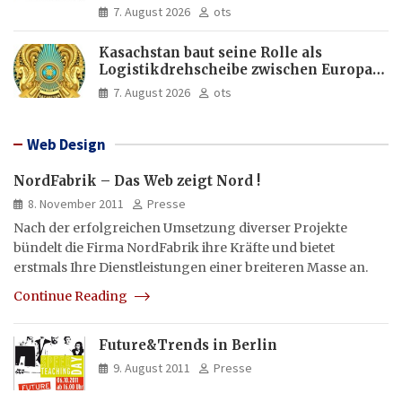
manipulierte Inhalte | dpa-Akademie
7. August 2026
ots
Kasachstan baut seine Rolle als
Logistikdrehscheibe zwischen Europa
und Asien aus
7. August 2026
ots
Web Design
NordFabrik – Das Web zeigt Nord !
8. November 2011
Presse
Nach der erfolgreichen Umsetzung diverser Projekte
bündelt die Firma NordFabrik ihre Kräfte und bietet
erstmals Ihre Dienstleistungen einer breiteren Masse an.
Continue Reading
Future&Trends in Berlin
9. August 2011
Presse