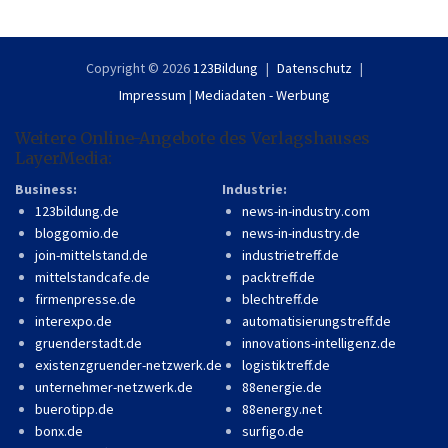
Copyright © 2026
123Bildung
Datenschutz
Impressum
|
Mediadaten - Werbung
Weitere Online-Angebote des Verlagshauses
LayerMedia:
Business:
Industrie:
123bildung.de
news-in-industry.com
bloggomio.de
news-in-industry.de
join-mittelstand.de
industrietreff.de
mittelstandcafe.de
packtreff.de
firmenpresse.de
blechtreff.de
interexpo.de
automatisierungstreff.de
gruenderstadt.de
innovations-intelligenz.de
existenzgruender-netzwerk.de
logistiktreff.de
unternehmer-netzwerk.de
88energie.de
buerotipp.de
88energy.net
bonx.de
surfigo.de