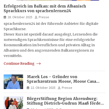
Erfolgreich im Balkan: mit dem Albanisch
Sprachkurs von sprachenlernen24
28. Oktober 2025
Presse
sprachenlernen24 ist der führende Anbieter für digitale
Sprachkurse.
Dieser Kurs ist speziell darauf ausgelegt, Lernenden die
notwendigen Sprachkenntnisse für eine erfolgreiche
Kommunikation im beruflichen und privaten Alltag in
Albanien und den angrenzenden Balkanregionen zu
vermitteln.
Continue Reading
Marek Los – Gründer von
Sprachzentrum Moose, Moose Casa
Italia und Apartamento Brasil |
22. Oktober 2025
Presse
Internationaler Experte für Bildung
und Investitionen in Brasilien
BürgerStiftung Region Ahrensburg:
Stiftung Dietrich+Gudrun Maaß fördert
Deutschkenntnisse von Frauen