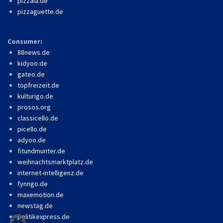
pizzala.de
pizzaguette.de
Consumer:
88news.de
kidyoo.de
gateo.de
topfreizeit.de
kulturigo.de
prosos.org
classicello.de
picello.de
adyoo.de
fitundmunter.de
weihnachtsmarktplatz.de
internet-intelligenz.de
fynngo.de
maxemotion.de
newstag.de
politikexpress.de