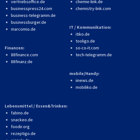
vertriebsoffice.de
chemie-link.de
businesspress24.com
chemistry-link.com
business-telegramm.de
businessburger.de
IT / Kommunikation:
marcomio.de
itiko.de
tooligo.de
Finanzen:
so-co-it.com
88finance.com
tech-telegramm.de
88finanz.de
mobile/Handy:
iinews.de
mobiliko.de
Lebensmittel / Essen&Trinken:
fabino.de
snackeo.de
foodir.org
rezeptigo.de