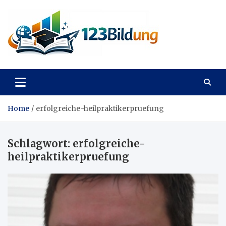
Skip
to
content
123Bildung
News und Infos aus dem Bildungswesen
Home
erfolgreiche-heilpraktikerpruefung
Schlagwort:
erfolgreiche-
heilpraktikerpruefung