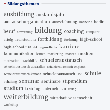
Bildungsthemen
ausbildung
auslandsjahr
austauschorganisation
auszeichnung
berlin
bachelor
bildung
beruf
coaching
bewerbung
computer
fortbildung
high-school
erfolg
fernstudium
fuehrung
karriere
high-school-usa
ihk
jugendliche
medien
kommunikation
marketing
master
lernen
schueleraustausch
nachhilfe
motivation
schueleraustausch-australien
schueleraustausch-england
schule
schueleraustausch-usa
schueleraustausch-kanada
seminar
stipendium
seminare
schulung
studium
training
unternehmen
verlag
weiterbildung
wissenschaft
wirtschaft
workshop