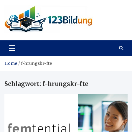
Skip
to
content
123Bildung
News und Infos aus dem Bildungswesen
Home
f-hrungskr-fte
Schlagwort:
f-hrungskr-fte