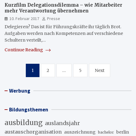
Kurzfilm Delegationsdilemma – wie Mitarbeiter
mehr Verantwortung übernehmen
10. Februar 2017
Presse
Delegieren? Das ist für Führungskräfte ihr täglich Brot.
Aufgaben werden nach Kompetenzen auf verschiedene
Schultern verteilt,…
Continue Reading
Seitennummerierung
1
2
…
5
Next
der
Beiträge
Werbung
Bildungsthemen
ausbildung
auslandsjahr
austauschorganisation
auszeichnung
berlin
bachelor