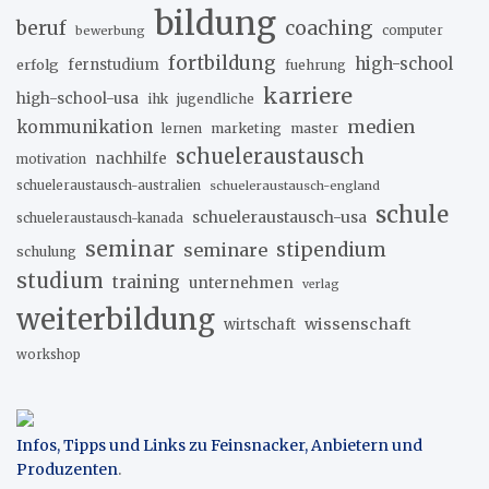
bildung
beruf
coaching
bewerbung
computer
fortbildung
high-school
erfolg
fernstudium
fuehrung
karriere
high-school-usa
ihk
jugendliche
medien
kommunikation
marketing
master
lernen
schueleraustausch
nachhilfe
motivation
schueleraustausch-australien
schueleraustausch-england
schule
schueleraustausch-usa
schueleraustausch-kanada
seminar
stipendium
seminare
schulung
studium
training
unternehmen
verlag
weiterbildung
wissenschaft
wirtschaft
workshop
Infos, Tipps und Links zu Feinsnacker, Anbietern und
Produzenten
.