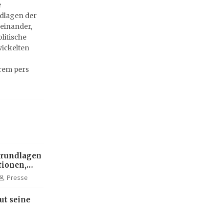
e
dlagen der
einander,
litische
ickelten
rem pers
Grundlagen
tionen,
nipulierte
Presse
-Akademie
ut seine
cheibe