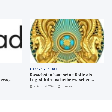
ALLGEMEIN
BILDER
–
Kasachstan baut seine Rolle als
News,
Logistikdrehscheibe zwischen
a-
Europa und Asien aus
7. August 2026
Presse