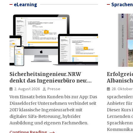
eLearning
Sprachen
Sicherheitsingenieur.NRW
Erfolgrei
denkt das Ingenieurbüro neu:
Albanisch
HSE-Beratung wird digital,
sprachen
2. August 2026
Presse
28. Oktober
hybrid und multimedial
Vom Einsatz beim Kunden bis zur App: Das
sprachenler
Düsseldorfer Unternehmen verbindet seit
Anbieter für
2017 klassische Ingenieurarbeit mit
Dieser Kurs i
digitaler SiFa-Betreuung, hybrider
Lernenden d
Ausbildung und eigenen Fachmedien.
Sprachkenntn
Kommunikati
Continue Reading