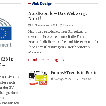
Web Design
NordFabrik – Das Web zeigt
Nord !
8. November 2011
Presse
Nach der erfolgreichen Umsetzung
diverser Projekte bündelt die Firma
NordFabrik ihre Kräfte und bietet erstmals
Ihre Dienstleistungen einer breiteren
Masse an.
026 in
Continue Reading
n
uropas
Future&Trends in Berlin
n 18 bis 30
9. August 2011
Presse
sterreich
an der EU-
dungsbüros
 in
Passau teil.