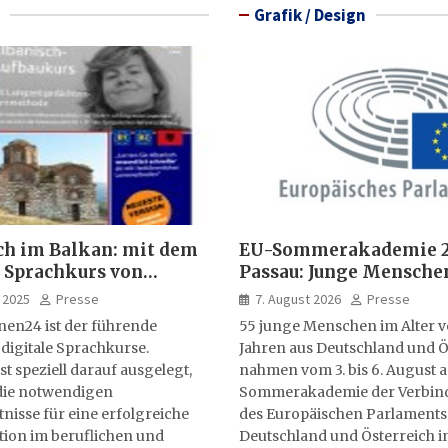
Grafik / Design
ch im Balkan: mit dem
EU-Sommerakademie 2
 Sprachkurs von
Passau: Junge Mensche
lernen24
entwickeln Ideen für E
 2025
Presse
7. August 2026
Presse
Zukunft
nen24 ist der führende
55 junge Menschen im Alter vo
 digitale Sprachkurse.
Jahren aus Deutschland und Ö
st speziell darauf ausgelegt,
nahmen vom 3. bis 6. August 
ie notwendigen
Sommerakademie der Verbin
isse für eine erfolgreiche
des Europäischen Parlaments
on im beruflichen und
Deutschland und Österreich in 