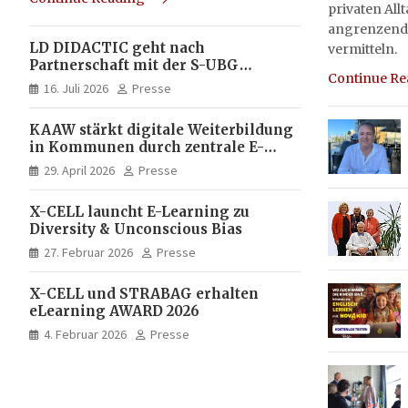
privaten All
angrenzend
LD DIDACTIC geht nach
vermitteln.
Partnerschaft mit der S-UBG
Continue R
vollständig in Unternehmerhand
16. Juli 2026
Presse
KAAW stärkt digitale Weiterbildung
in Kommunen durch zentrale E-
Learning Plattform von X-CELL
29. April 2026
Presse
X-CELL launcht E-Learning zu
Diversity & Unconscious Bias
27. Februar 2026
Presse
X-CELL und STRABAG erhalten
eLearning AWARD 2026
4. Februar 2026
Presse