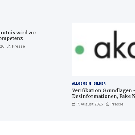
nntnis wird zur
ompetenz
026
Presse
ALLGEMEIN
BILDER
Verifikation Grundlagen 
Desinformationen, Fake 
manipulierte Inhalte | dp
7. August 2026
Presse
Akademie