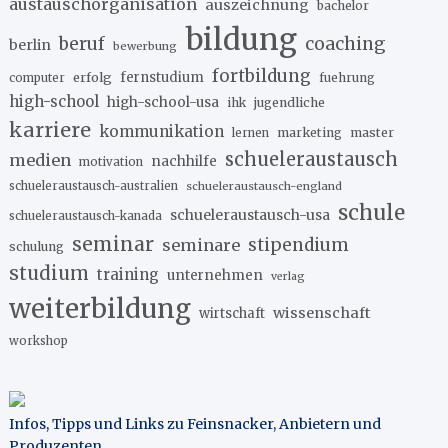
austauschorganisation
auszeichnung
bachelor
bildung
beruf
coaching
berlin
bewerbung
fortbildung
erfolg
fernstudium
fuehrung
computer
high-school
high-school-usa
ihk
jugendliche
karriere
kommunikation
marketing
master
lernen
schueleraustausch
medien
nachhilfe
motivation
schueleraustausch-australien
schueleraustausch-england
schule
schueleraustausch-usa
schueleraustausch-kanada
seminar
stipendium
seminare
schulung
studium
training
unternehmen
verlag
weiterbildung
wissenschaft
wirtschaft
workshop
Infos, Tipps und Links zu Feinsnacker, Anbietern und
Produzenten
.