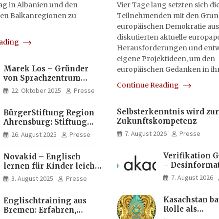
tag in Albanien und den
Vier Tage lang setzten sich di
en Balkanregionen zu
Teilnehmenden mit den Grun
europäischen Demokratie aus
diskutierten aktuelle europapo
eading
Herausforderungen und entw
eigene Projektideen, um den
Marek Los – Gründer
europäischen Gedanken in ih
von Sprachzentrum
Continue Reading
Moose, Moose Casa
22. Oktober 2025
Presse
Italia und Apartamento
Brasil | Internationaler
Selbsterkenntnis wird zur
BürgerStiftung Region
Experte für Bildung und
Zukunftskompetenz
Ahrensburg: Stiftung
Investitionen in
Dietrich+Gudrun Maaß
Brasilien
7. August 2026
Presse
26. August 2025
Presse
fördert
Deutschkenntnisse von
Verifikation 
Novakid – Englisch
Frauen
– Desinforma
lernen für Kinder leicht
Fake News, ma
gemacht
7. August 2026
3. August 2025
Presse
Inhalte | dpa
Kasachstan ba
Englischtraining aus
Rolle als
Bremen: Erfahren,
Logistikdrehs