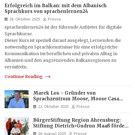
Erfolgreich im Balkan: mit dem Albanisch
Sprachkurs von sprachenlernen24
28. Oktober 2025
Presse
sprachenlernen24 ist der führende Anbieter für digitale
Sprachkurse.
Dieser Kurs ist speziell darauf ausgelegt, Lernenden die
notwendigen Sprachkenntnisse für eine erfolgreiche
Kommunikation im beruflichen und privaten Alltag in
Albanien und den angrenzenden Balkanregionen zu
vermitteln.
Continue Reading
Marek Los – Gründer von
Sprachzentrum Moose, Moose Casa
Italia und Apartamento Brasil |
22. Oktober 2025
Presse
Internationaler Experte für Bildung
und Investitionen in Brasilien
BürgerStiftung Region Ahrensburg:
Stiftung Dietrich+Gudrun Maaß fördert
Deutschkenntnisse von Frauen
26. August 2025
Presse