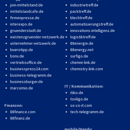
join-mittelstand.de
industrietreff.de
mittelstandcafe.de
packtreff.de
firmenpresse.de
blechtreff.de
interexpo.de
automatisierungstreff.de
gruenderstadt.de
innovations-intelligenz.de
existenzgruender-netzwerk.de
logistiktreff.de
unternehmer-netzwerk.de
88energie.de
buerotipp.de
88energy.net
bonx.de
surfigo.de
vertriebsoffice.de
chemie-link.de
businesspress24.com
chemistry-link.com
business-telegramm.de
businessburger.de
IT / Kommunikation:
marcomio.de
itiko.de
tooligo.de
Finanzen:
so-co-it.com
88finance.com
tech-telegramm.de
88finanz.de
mobile/Handy: