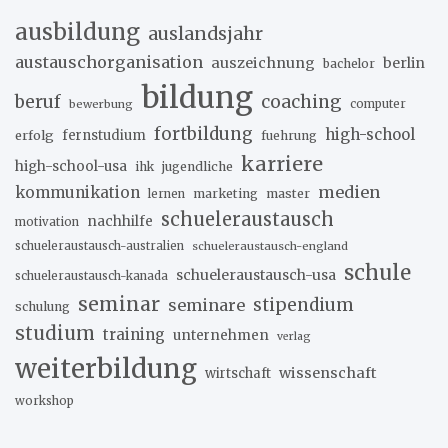
ausbildung
auslandsjahr
austauschorganisation
auszeichnung
berlin
bachelor
bildung
beruf
coaching
bewerbung
computer
fortbildung
high-school
erfolg
fernstudium
fuehrung
karriere
high-school-usa
ihk
jugendliche
medien
kommunikation
marketing
master
lernen
schueleraustausch
nachhilfe
motivation
schueleraustausch-australien
schueleraustausch-england
schule
schueleraustausch-usa
schueleraustausch-kanada
seminar
stipendium
seminare
schulung
studium
training
unternehmen
verlag
weiterbildung
wissenschaft
wirtschaft
workshop