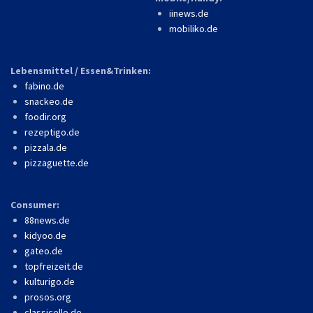
iinews.de
mobiliko.de
Lebensmittel / Essen&Trinken:
fabino.de
snackeo.de
foodir.org
rezeptigo.de
pizzala.de
pizzaguette.de
Consumer:
88news.de
kidyoo.de
gateo.de
topfreizeit.de
kulturigo.de
prosos.org
classicello.de