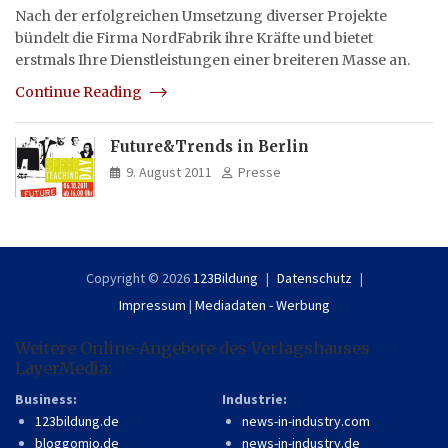
Nach der erfolgreichen Umsetzung diverser Projekte
bündelt die Firma NordFabrik ihre Kräfte und bietet
erstmals Ihre Dienstleistungen einer breiteren Masse an.
Continue Reading
Future&Trends in Berlin
9. August 2011
Presse
Copyright © 2026
123Bildung
Datenschutz
Impressum
|
Mediadaten - Werbung
Weitere Online-Angebote des Verlagshauses
LayerMedia:
Business:
Industrie:
123bildung.de
news-in-industry.com
bloggomio.de
news-in-industry.de