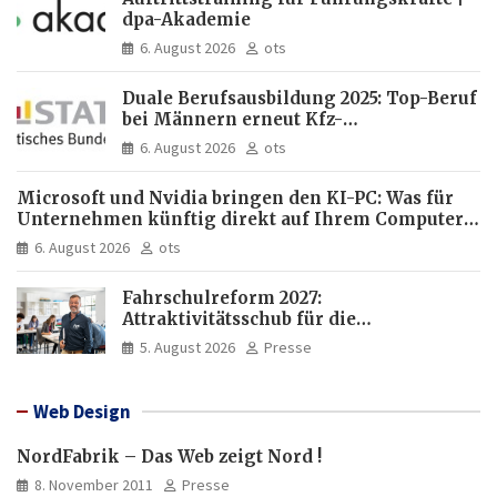
dpa-Akademie
6. August 2026
ots
Duale Berufsausbildung 2025: Top-Beruf
bei Männern erneut Kfz-
Mechatroniker, bei Frauen
6. August 2026
ots
medizinische Fachangestellte
Microsoft und Nvidia bringen den KI-PC: Was für
Unternehmen künftig direkt auf Ihrem Computer
läuft und was weiter in der Cloud bleibt
6. August 2026
ots
Fahrschulreform 2027:
Attraktivitätsschub für die
Fahrlehrerausbildung
5. August 2026
Presse
Web Design
NordFabrik – Das Web zeigt Nord !
8. November 2011
Presse