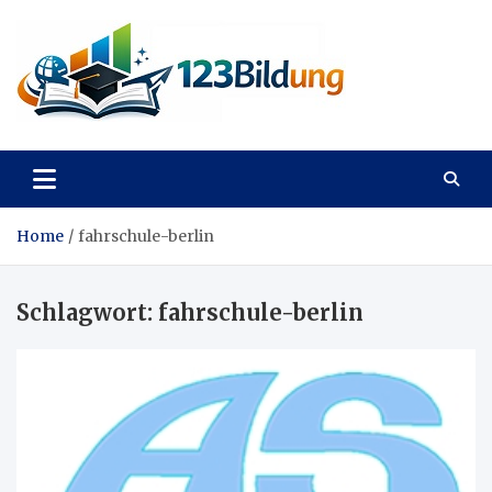
Skip
to
content
123Bildung
News und Infos aus dem Bildungswesen
Home
fahrschule-berlin
Schlagwort:
fahrschule-berlin