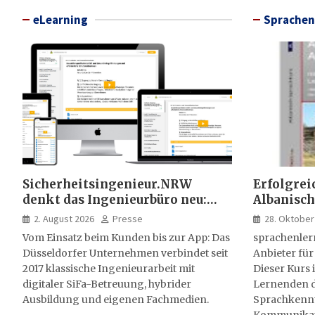
eLearning
Sprachen
Sicherheitsingenieur.NRW
Erfolgrei
denkt das Ingenieurbüro neu:
Albanisch
HSE-Beratung wird digital,
sprachen
2. August 2026
Presse
28. Oktober
hybrid und multimedial
Vom Einsatz beim Kunden bis zur App: Das
sprachenler
Düsseldorfer Unternehmen verbindet seit
Anbieter für
2017 klassische Ingenieurarbeit mit
Dieser Kurs i
digitaler SiFa-Betreuung, hybrider
Lernenden d
Ausbildung und eigenen Fachmedien.
Sprachkenntn