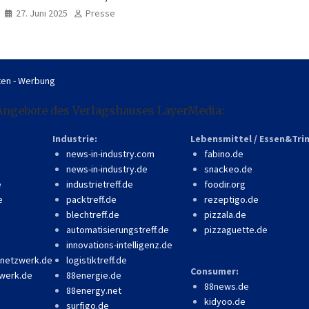
professionell, online
27. Juni 2025
Presse
zugänglich
en - Werbung
Angebote des Verlagshauses LayerMedia:
Industrie:
Lebensmittel / Essen&Tri
news-in-industry.com
fabino.de
news-in-industry.de
snackeo.de
e
industrietreff.de
foodir.org
e
packtreff.de
rezeptigo.de
blechtreff.de
pizzala.de
automatisierungstreff.de
pizzaguette.de
innovations-intelligenz.de
-netzwerk.de
logistiktreff.de
Consumer:
werk.de
88energie.de
88news.de
88energy.net
kidyoo.de
surfigo.de