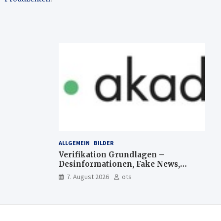
ALLGEMEIN
BILDER
Verifikation Grundlagen –
Desinformationen, Fake News,
manipulierte Inhalte | dpa-
7. August 2026
ots
Akademie