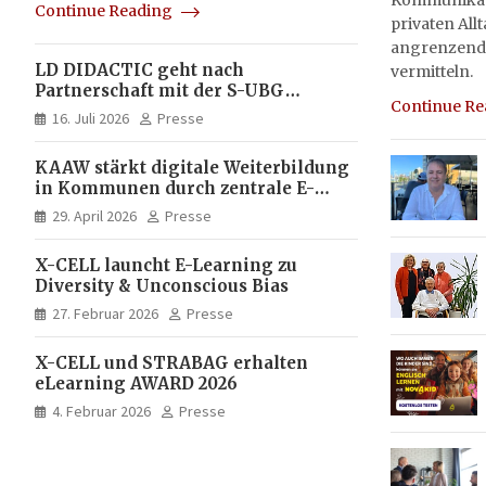
Kommunikati
Continue Reading
privaten All
angrenzend
LD DIDACTIC geht nach
vermitteln.
Partnerschaft mit der S-UBG
Continue R
vollständig in Unternehmerhand
16. Juli 2026
Presse
KAAW stärkt digitale Weiterbildung
in Kommunen durch zentrale E-
Learning Plattform von X-CELL
29. April 2026
Presse
X-CELL launcht E-Learning zu
Diversity & Unconscious Bias
27. Februar 2026
Presse
X-CELL und STRABAG erhalten
eLearning AWARD 2026
4. Februar 2026
Presse