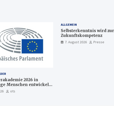
ALLGEMEIN
Selbsterkenntnis wird zur
Zukunftskompetenz
7. August 2026
Presse
LDER
akademie 2026 in
nge Menschen entwickeln
Europas Zukunft
026
ots