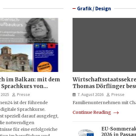
Grafik / Design
ch im Balkan: mit dem
Wirtschaftsstaatssekr
 Sprachkurs von
Thomas Dörflinger bes
lernen24
Handwerksbetrieb im
 2025
Presse
7. August 2026
Presse
Kammerbezirk Freibur
nen24 ist der führende
Familienunternehmen mit Ch
 digitale Sprachkurse.
Continue Reading
st speziell darauf ausgelegt,
ie notwendigen
EU-Sommera
isse für eine erfolgreiche
2026 in Passau