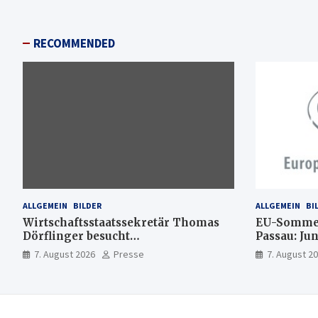
RECOMMENDED
ALLGEMEIN
BILDER
ALLGEMEIN
BI
Wirtschaftsstaatssekretär Thomas
EU-Sommer
Dörflinger besucht
Passau: Ju
Handwerksbetrieb im
Ideen für 
7. August 2026
Presse
7. August 2
Kammerbezirk Freiburg