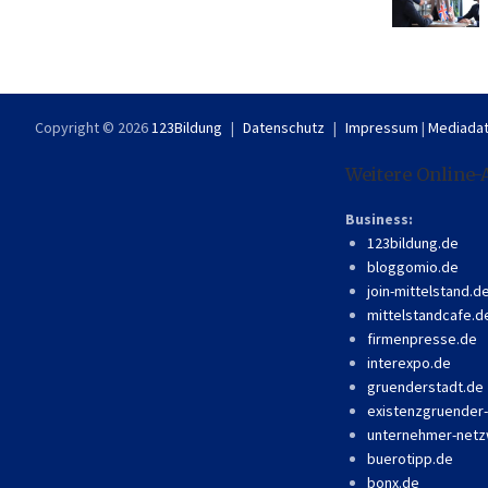
Copyright © 2026
123Bildung
Datenschutz
Impressum
|
Mediadat
Weitere Online-
Business:
123bildung.de
bloggomio.de
join-mittelstand.d
mittelstandcafe.d
firmenpresse.de
interexpo.de
gruenderstadt.de
existenzgruender
unternehmer-netz
buerotipp.de
bonx.de