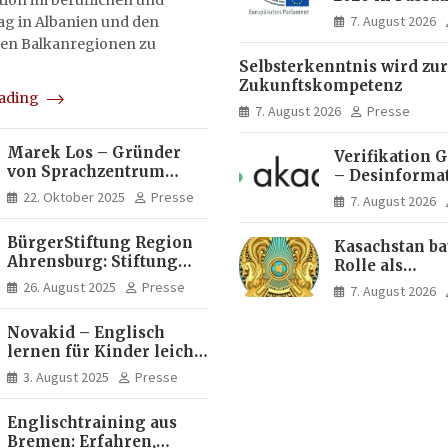
on im beruflichen und
Menschen ent
7. August 2026
tag in Albanien und den
Ideen für Eur
en Balkanregionen zu
Zukunft
Selbsterkenntnis wird zur
Zukunftskompetenz
eading
7. August 2026
Presse
Marek Los – Gründer
Verifikation 
von Sprachzentrum
– Desinforma
Moose, Moose Casa
Fake News, ma
22. Oktober 2025
Presse
7. August 2026
Italia und Apartamento
Inhalte | dpa
Brasil | Internationaler
BürgerStiftung Region
Kasachstan ba
Experte für Bildung und
Ahrensburg: Stiftung
Rolle als
Investitionen in
Dietrich+Gudrun Maaß
Logistikdrehs
Brasilien
26. August 2025
Presse
7. August 2026
fördert
zwischen Eur
Deutschkenntnisse von
Asien aus
Novakid – Englisch
Frauen
lernen für Kinder leicht
gemacht
3. August 2025
Presse
Englischtraining aus
Bremen: Erfahren,