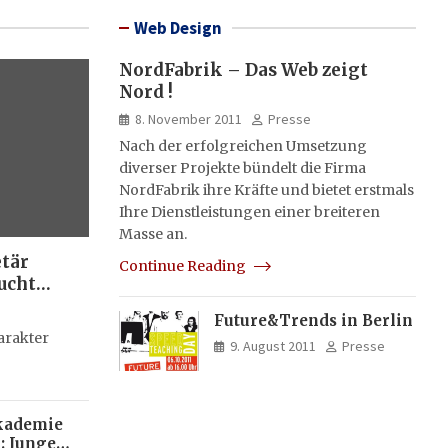
Web Design
NordFabrik – Das Web zeigt
Nord !
8. November 2011
Presse
Nach der erfolgreichen Umsetzung
diverser Projekte bündelt die Firma
NordFabrik ihre Kräfte und bietet erstmals
Ihre Dienstleistungen einer breiteren
Masse an.
etär
Continue Reading
ucht
Future&Trends in Berlin
g
arakter
9. August 2011
Presse
kademie
: Junge