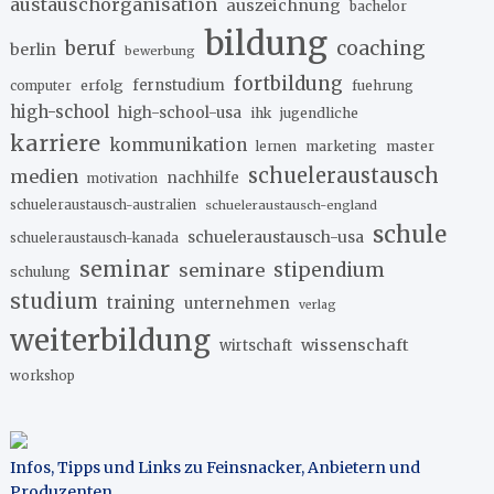
austauschorganisation
auszeichnung
bachelor
bildung
beruf
coaching
berlin
bewerbung
fortbildung
erfolg
fernstudium
fuehrung
computer
high-school
high-school-usa
ihk
jugendliche
karriere
kommunikation
marketing
master
lernen
schueleraustausch
medien
nachhilfe
motivation
schueleraustausch-australien
schueleraustausch-england
schule
schueleraustausch-usa
schueleraustausch-kanada
seminar
stipendium
seminare
schulung
studium
training
unternehmen
verlag
weiterbildung
wissenschaft
wirtschaft
workshop
Infos, Tipps und Links zu Feinsnacker, Anbietern und
Produzenten
.