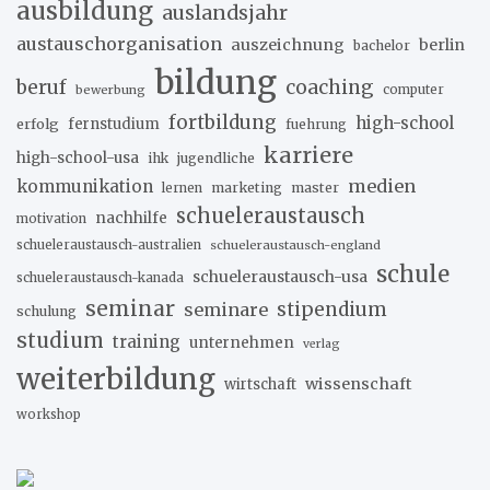
ausbildung
auslandsjahr
austauschorganisation
auszeichnung
berlin
bachelor
bildung
beruf
coaching
bewerbung
computer
fortbildung
high-school
erfolg
fernstudium
fuehrung
karriere
high-school-usa
ihk
jugendliche
medien
kommunikation
marketing
master
lernen
schueleraustausch
nachhilfe
motivation
schueleraustausch-australien
schueleraustausch-england
schule
schueleraustausch-usa
schueleraustausch-kanada
seminar
stipendium
seminare
schulung
studium
training
unternehmen
verlag
weiterbildung
wissenschaft
wirtschaft
workshop