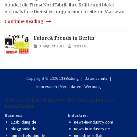
bündelt die Firma NordFabrik ihre Kräfte und bietet
erstmals Ihre Dienstleistungen einer breiteren Masse an.
Continue Reading
Future&Trends in Berlin
9. August 2011
Presse
Copyright © 2026
123Bildung
Datenschutz
Impressum
|
Mediadaten - Werbung
Weitere Online-Angebote des Verlagshauses
LayerMedia:
Business:
Industrie:
123bildung.de
news-in-industry.com
bloggomio.de
news-in-industry.de
join-mittelstand.de
industrietreff.de