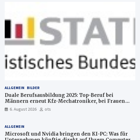
ALLGEMEIN
BILDER
Duale Berufsausbildung 2025: Top-Beruf bei
Männern erneut Kfz-Mechatroniker, bei Frauen
medizinische Fachangestellte
6. August 2026
ots
ALLGEMEIN
Microsoft und Nvidia bringen den KI-PC: Was für
Unternehmen künftig direkt auf Ihrem Computer