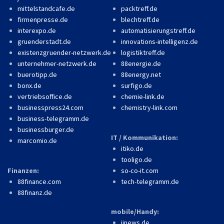
mittelstandcafe.de
packtreff.de
firmenpresse.de
blechtreff.de
interexpo.de
automatisierungstreff.de
gruenderstadt.de
innovations-intelligenz.de
existenzgruender-netzwerk.de
logistiktreff.de
unternehmer-netzwerk.de
88energie.de
buerotipp.de
88energy.net
bonx.de
surfigo.de
vertriebsoffice.de
chemie-link.de
businesspress24.com
chemistry-link.com
business-telegramm.de
businessburger.de
IT / Kommunikation:
marcomio.de
itiko.de
tooligo.de
Finanzen:
so-co-it.com
88finance.com
tech-telegramm.de
88finanz.de
mobile/Handy:
iinews.de