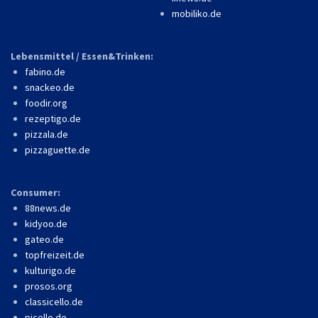
mobiliko.de
Lebensmittel / Essen&Trinken:
fabino.de
snackeo.de
foodir.org
rezeptigo.de
pizzala.de
pizzaguette.de
Consumer:
88news.de
kidyoo.de
gateo.de
topfreizeit.de
kulturigo.de
prosos.org
classicello.de
picello.de