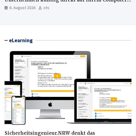
läuft und was weiter in der Cloud bleibt
6. August 2026
ots
eLearning
Sicherheitsingenieur.NRW denkt das