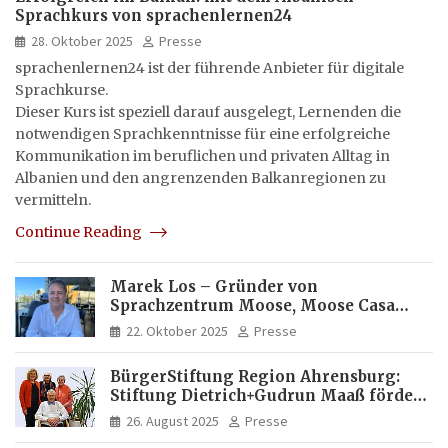
Sprachkurs von sprachenlernen24
28. Oktober 2025
Presse
sprachenlernen24 ist der führende Anbieter für digitale
Sprachkurse.
Dieser Kurs ist speziell darauf ausgelegt, Lernenden die
notwendigen Sprachkenntnisse für eine erfolgreiche
Kommunikation im beruflichen und privaten Alltag in
Albanien und den angrenzenden Balkanregionen zu
vermitteln.
Continue Reading
Marek Los – Gründer von
Sprachzentrum Moose, Moose Casa
Italia und Apartamento Brasil |
22. Oktober 2025
Presse
Internationaler Experte für Bildung
und Investitionen in Brasilien
BürgerStiftung Region Ahrensburg:
Stiftung Dietrich+Gudrun Maaß fördert
Deutschkenntnisse von Frauen
26. August 2025
Presse