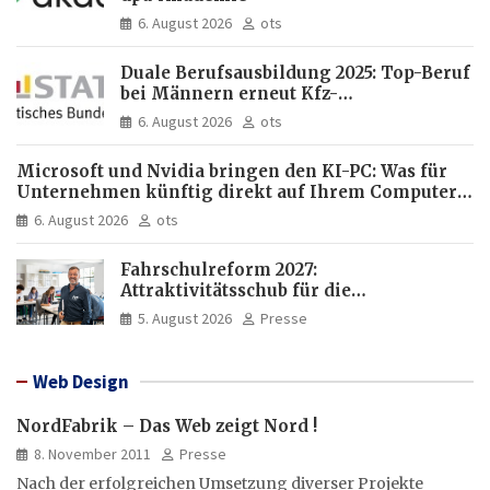
6. August 2026
ots
Duale Berufsausbildung 2025: Top-Beruf
bei Männern erneut Kfz-
Mechatroniker, bei Frauen
6. August 2026
ots
medizinische Fachangestellte
Microsoft und Nvidia bringen den KI-PC: Was für
Unternehmen künftig direkt auf Ihrem Computer
läuft und was weiter in der Cloud bleibt
6. August 2026
ots
Fahrschulreform 2027:
Attraktivitätsschub für die
Fahrlehrerausbildung
5. August 2026
Presse
Web Design
NordFabrik – Das Web zeigt Nord !
8. November 2011
Presse
Nach der erfolgreichen Umsetzung diverser Projekte