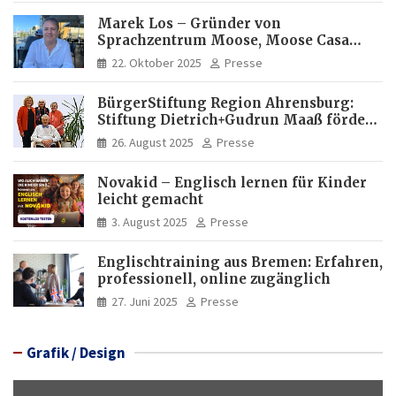
Marek Los – Gründer von
Sprachzentrum Moose, Moose Casa
Italia und Apartamento Brasil |
22. Oktober 2025
Presse
Internationaler Experte für Bildung
und Investitionen in Brasilien
BürgerStiftung Region Ahrensburg:
Stiftung Dietrich+Gudrun Maaß fördert
Deutschkenntnisse von Frauen
26. August 2025
Presse
Novakid – Englisch lernen für Kinder
leicht gemacht
3. August 2025
Presse
Englischtraining aus Bremen: Erfahren,
professionell, online zugänglich
27. Juni 2025
Presse
Grafik / Design