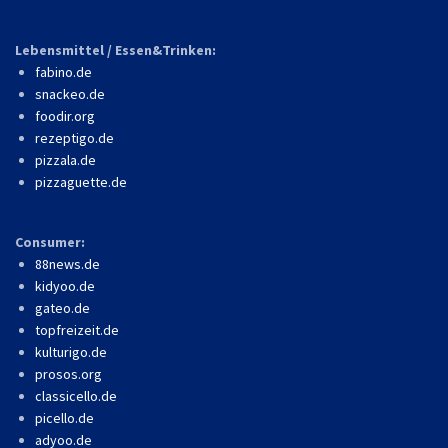
Lebensmittel / Essen&Trinken:
fabino.de
snackeo.de
foodir.org
rezeptigo.de
pizzala.de
pizzaguette.de
Consumer:
88news.de
kidyoo.de
gateo.de
topfreizeit.de
kulturigo.de
prosos.org
classicello.de
picello.de
adyoo.de