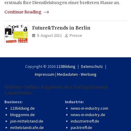
erstmals Ihre Dienstleistungen einer breiteren Masse an.
Continue Reading
Future&Trends in Berlin
9. August 2011
Presse
Copyright © 2026
123Bildung
Datenschutz
Impressum
|
Mediadaten - Werbung
Weitere Online-Angebote des Verlagshauses
LayerMedia:
Business:
Industrie:
123bildung.de
news-in-industry.com
bloggomio.de
news-in-industry.de
join-mittelstand.de
industrietreff.de
mittelstandcafe.de
packtreff.de