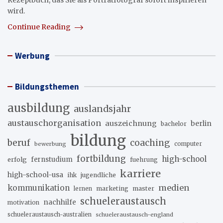
wird.
Continue Reading
Werbung
Bildungsthemen
ausbildung
auslandsjahr
austauschorganisation
auszeichnung
berlin
bachelor
bildung
beruf
coaching
bewerbung
computer
fortbildung
high-school
erfolg
fernstudium
fuehrung
karriere
high-school-usa
ihk
jugendliche
medien
kommunikation
marketing
master
lernen
schueleraustausch
nachhilfe
motivation
schueleraustausch-australien
schueleraustausch-england