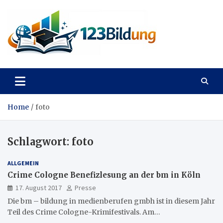
Skip
to
content
123Bildung
News und Infos aus dem Bildungswesen
Home
foto
Schlagwort:
foto
ALLGEMEIN
Crime Cologne Benefizlesung an der bm in Köln
17. August 2017
Presse
Die bm – bildung in medienberufen gmbh ist in diesem Jahr
Teil des Crime Cologne-Krimifestivals. Am…