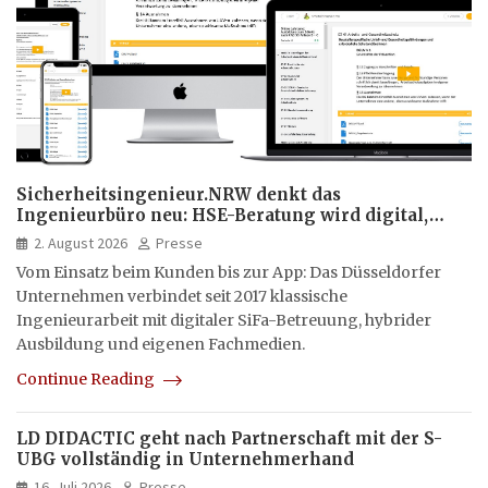
Sicherheitsingenieur.NRW denkt das
Ingenieurbüro neu: HSE-Beratung wird digital,
hybrid und multimedial
2. August 2026
Presse
Vom Einsatz beim Kunden bis zur App: Das Düsseldorfer
Unternehmen verbindet seit 2017 klassische
Ingenieurarbeit mit digitaler SiFa-Betreuung, hybrider
Ausbildung und eigenen Fachmedien.
Continue Reading
LD DIDACTIC geht nach Partnerschaft mit der S-
UBG vollständig in Unternehmerhand
16. Juli 2026
Presse