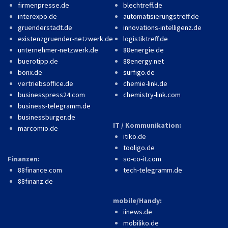
firmenpresse.de
blechtreff.de
interexpo.de
automatisierungstreff.de
gruenderstadt.de
innovations-intelligenz.de
existenzgruender-netzwerk.de
logistiktreff.de
unternehmer-netzwerk.de
88energie.de
buerotipp.de
88energy.net
bonx.de
surfigo.de
vertriebsoffice.de
chemie-link.de
businesspress24.com
chemistry-link.com
business-telegramm.de
businessburger.de
IT / Kommunikation:
marcomio.de
itiko.de
tooligo.de
Finanzen:
so-co-it.com
88finance.com
tech-telegramm.de
88finanz.de
mobile/Handy:
iinews.de
mobiliko.de