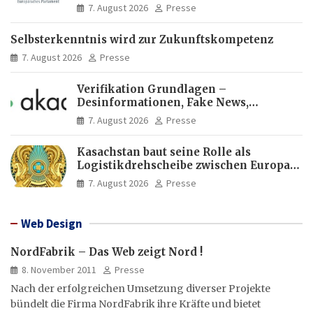
Europas Zukunft
7. August 2026
Presse
Selbsterkenntnis wird zur Zukunftskompetenz
7. August 2026
Presse
Verifikation Grundlagen –
Desinformationen, Fake News,
manipulierte Inhalte | dpa-Akademie
7. August 2026
Presse
Kasachstan baut seine Rolle als
Logistikdrehscheibe zwischen Europa
und Asien aus
7. August 2026
Presse
Web Design
NordFabrik – Das Web zeigt Nord !
8. November 2011
Presse
Nach der erfolgreichen Umsetzung diverser Projekte
bündelt die Firma NordFabrik ihre Kräfte und bietet