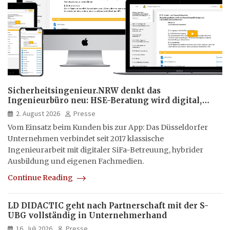
Sicherheitsingenieur.NRW denkt das
Ingenieurbüro neu: HSE-Beratung wird digital,
hybrid und multimedial
2. August 2026
Presse
Vom Einsatz beim Kunden bis zur App: Das Düsseldorfer
Unternehmen verbindet seit 2017 klassische
Ingenieurarbeit mit digitaler SiFa-Betreuung, hybrider
Ausbildung und eigenen Fachmedien.
Continue Reading
LD DIDACTIC geht nach Partnerschaft mit der S-
UBG vollständig in Unternehmerhand
16. Juli 2026
Presse