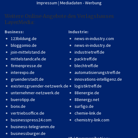
Impressum
|
Mediadaten - Werbung
Weitere Online-Angebote des Verlagshauses
LayerMedia:
Business:
Industrie:
123bildung.de
news-in-industry.com
bloggomio.de
news-in-industry.de
join-mittelstand.de
industrietreff.de
mittelstandcafe.de
packtreff.de
firmenpresse.de
blechtreff.de
interexpo.de
automatisierungstreff.de
gruenderstadt.de
innovations-intelligenz.de
existenzgruender-netzwerk.de
logistiktreff.de
unternehmer-netzwerk.de
88energie.de
buerotipp.de
88energy.net
bonx.de
surfigo.de
vertriebsoffice.de
chemie-link.de
businesspress24.com
chemistry-link.com
business-telegramm.de
businessburger.de