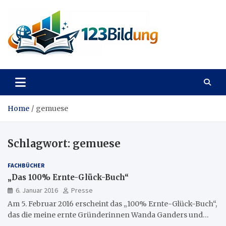
Skip
to
content
123Bildung
News und Infos aus dem Bildungswesen
Home
gemuese
Schlagwort:
gemuese
FACHBÜCHER
„Das 100% Ernte-Glück-Buch“
6. Januar 2016
Presse
Am 5. Februar 2016 erscheint das „100% Ernte-Glück-Buch“,
das die meine ernte Gründerinnen Wanda Ganders und…