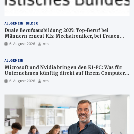
ALLGEMEIN
BILDER
Duale Berufsausbildung 2025: Top-Beruf bei
Männern erneut Kfz-Mechatroniker, bei Frauen
medizinische Fachangestellte
6. August 2026
ots
ALLGEMEIN
Microsoft und Nvidia bringen den KI-PC: Was für
Unternehmen künftig direkt auf Ihrem Computer
läuft und was weiter in der Cloud bleibt
6. August 2026
ots