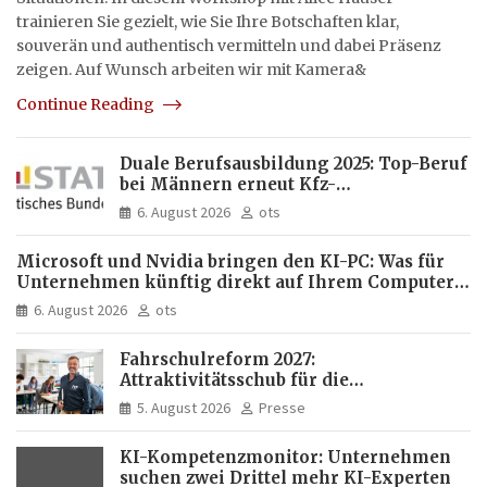
trainieren Sie gezielt, wie Sie Ihre Botschaften klar,
souverän und authentisch vermitteln und dabei Präsenz
zeigen. Auf Wunsch arbeiten wir mit Kamera&
Continue Reading
Duale Berufsausbildung 2025: Top-Beruf
bei Männern erneut Kfz-
Mechatroniker, bei Frauen
6. August 2026
ots
medizinische Fachangestellte
Microsoft und Nvidia bringen den KI-PC: Was für
Unternehmen künftig direkt auf Ihrem Computer
läuft und was weiter in der Cloud bleibt
6. August 2026
ots
Fahrschulreform 2027:
Attraktivitätsschub für die
Fahrlehrerausbildung
5. August 2026
Presse
KI-Kompetenzmonitor: Unternehmen
suchen zwei Drittel mehr KI-Experten