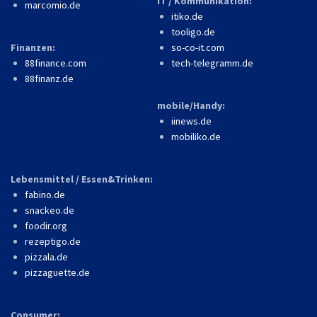
IT / Kommunikation:
marcomio.de
itiko.de
tooligo.de
Finanzen:
so-co-it.com
88finance.com
tech-telegramm.de
88finanz.de
mobile/Handy:
iinews.de
mobiliko.de
Lebensmittel / Essen&Trinken:
fabino.de
snackeo.de
foodir.org
rezeptigo.de
pizzala.de
pizzaguette.de
Consumer: