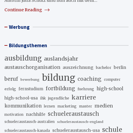
Autorin Jutta Schütz sind nun auch mit dem…
Continue Reading
Werbung
Bildungsthemen
ausbildung
auslandsjahr
austauschorganisation
auszeichnung
berlin
bachelor
bildung
beruf
coaching
bewerbung
computer
fortbildung
high-school
erfolg
fernstudium
fuehrung
karriere
high-school-usa
ihk
jugendliche
medien
kommunikation
marketing
master
lernen
schueleraustausch
nachhilfe
motivation
schueleraustausch-australien
schueleraustausch-england
schule
schueleraustausch-usa
schueleraustausch-kanada